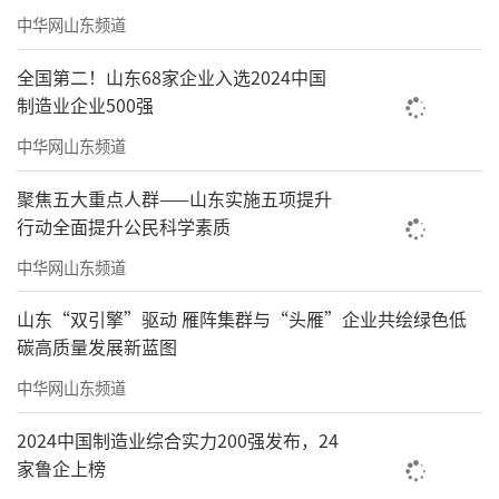
中华网山东频道
业管理降耗提效。
全国第二！山东68家企业入选2024中国
制造业企业500强
中华网山东频道
聚焦五大重点人群——山东实施五项提升
行动全面提升公民科学素质
中华网山东频道
山东“双引擎”驱动 雁阵集群与“头雁”企业共绘绿色低
碳高质量发展新蓝图
▲EBA设备设施管理系统
中华网山东频道
同时，海尚海服务集团训练出一套清晰的
2024中国制造业综合实力200强发布，24
大数据分析系统，让数据会“思考”。大数据
家鲁企上榜
中心集物联数据管控、数据运营管控、指挥调