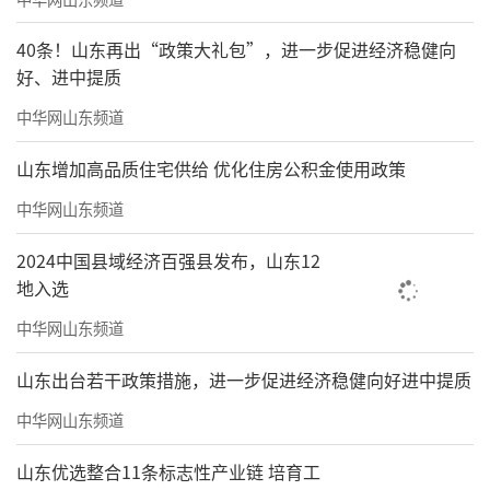
屏”、“梯之肺”、“故障预测算法”四大智
40条！山东再出“政策大礼包”，进一步促进经济稳健向
慧解决方案，给业主更放心的乘梯体验。
好、进中提质
中华网山东频道
山东增加高品质住宅供给 优化住房公积金使用政策
中华网山东频道
2024中国县域经济百强县发布，山东12
地入选
中华网山东频道
▲梯之网智慧系统
山东出台若干政策措施，进一步促进经济稳健向好进中提质
同时，聚焦物业服务痛点，不断孵化新场
中华网山东频道
景。业主出入小区，是体验物业服务的第一
山东优选整合11条标志性产业链 培育工
步。针对疫情期间访客纸质登记不便，查询和