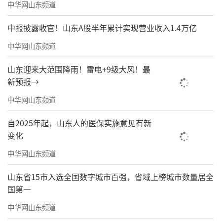
中华网山东频道
度、数据分析、赋能增值服务五大功能于一
身，通过集成第三方数据平台和业务平台，基
中报披露收官！山东A股半年累计实现营业收入1.4万亿
于已有的硬件设备数据和业务系统数据做建模
中华网山东频道
分析，能够对社区进行用户画像、工单分析、
山东迎来大范围降雨！雷电+9级大风！最
故障分析等不同维度数据服务，为物业管理降
新预报→
本增效，同时赋能企业开展多元增值服务，助
中华网山东频道
力实现业主全生命周期满意度提升。
自2025年起，山东人的医保实施意见有新
变化
中华网山东频道
山东省15市入选全国数字城市百强，省域上榜城市数量居全
国第一
中华网山东频道