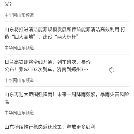
义？
团打造智慧照明场景解决方案，运用智能照明
中华网山东频道
控制系统平台，以智慧灯杆为载体，聚焦照
明、安防监控、广播播报、环境监测、信息发
山东将推进清洁能源规模发展和传统能源清洁高效利用 打
布等多功能于一体，通过IoT+IOC云端数据上
造“四大高地”，建设“两大标杆”
传、存储、处理功能平台支持和保障，优化完
中华网山东频道
善公共服务设施，赋能城市数字化管理发展。
日兰高铁即将全线开通，列车班次、票价
公布！乘G2103次列车，济南到郑州3小
董汉军在演讲中，以海尔·云谷的数字安
时到达
防转型为例，针对园区运营痛点，从入侵防护
中华网山东频道
预警、AI视频巡检、停车管理优化这三大点对园
山东再迎大范围强降雨！未来一周降雨频繁，暴雨灾害风险
区安防管控进行提升，安保定编从最初的109
高
人，优化为现在36人，并通过IoT管理中心实现
中华网山东频道
设备物联，通过慧眼服务查看园区实时动态。
山东持续推行稳岗返还政策，释放更多红利
优化后，园区人工成本每年降低200多万元。作