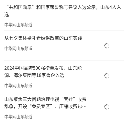
“共和国勋章”和国家荣誉称号建议人选公示，山东4人入
一步
选
物业服务的4.0时代，业主对美好生活提出
中华网山东频道
了更高的期许。海尚海服务依靠数字化管理降
从七夕集体婚礼看婚俗改革的山东实践
本增效做减法后，在服务体验上不断做加法。
中华网山东频道
携手海尔集团旗下专业智慧社区/园区平台
——海纳云等优质生态资源打造“6+8+N”数字
2024中国品牌500强榜单发布，山东能
物业全场景生态解决方案，让业主在家门口享
源、海尔集团等18家鲁企入选
受智慧安全、智慧消防、智慧出行、智慧照
中华网山东频道
明、智慧电梯、智慧车库等全方位智能服务体
验。
山东聚焦三大问题治理电视“套娃”收费
乱象，开设“免费专区”、压缩收费包比
例70%以上
中华网山东频道