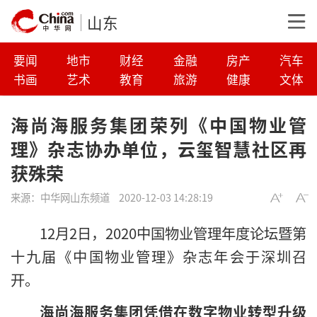
山东
要闻
地市
财经
金融
房产
汽车
书画
艺术
教育
旅游
健康
文体
海尚海服务集团荣列《中国物业管
理》杂志协办单位，云玺智慧社区再
获殊荣
来源：
中华网山东频道
2020-12-03 14:28:19
12月2日，2020中国物业管理年度论坛暨第
十九届《中国物业管理》杂志年会于深圳召
开。
海尚海服务集团凭借在数字物业转型升级