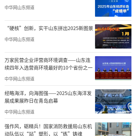
物业管理协会主办的
全国性唯一一本国家级物
中华网山东频道
业管理行业杂志
，以传达物业行业精神，促进
行业内部交流，服务行业发展为宗旨，是物业
“硬核”创新，实干山东拼出2025新图景
行业的风向标。海尚海服务集团荣誉当选杂志
中华网山东频道
协办单位，是整个行业对其数字化转型引领的
肯定，未来将以自身创新发展实践，不断赋能
万家民营企业评营商环境调查——山东连
行业新发展。
续四年入选营商环境最好的10个省份之一
中华网山东频道
据悉，此次行业顶级年度论坛以“商业模
式与良性发展”为主题，聚集了诸多业内知名
经略海洋，向海图强——2025山东海洋发
企业家、大咖和资深人士，共同探寻物业未来
展成果展昨日在青岛启幕
发展路径和商业逻辑。举办“美好社区（园
中华网山东频道
区）”展旨在多渠道加强行业企业间的深度交
强作风，砺精兵！国家消防救援局山东机
流，树立优秀物业管理标杆，激发行业活力，
动队伍以“站”塑形，以“练”铸魂