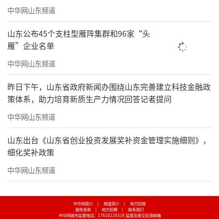
中华网山东频道
山东公布45个支柱型雁阵集群和96家“头
雁”企业名单
中华网山东频道
昨日下午，山东省政府新闻办围绕山东完善建立科技金融政
策体系，助力培育新质生产力情况回答记者提问
中华网山东频道
山东出台《山东省创业投资发展奖补资金管理实施细则》，
细化奖补政策
中华网山东频道
中华网简介
|
频道简介
|
地方招商
豁免条款
|
地方招聘
|
联系我们
中华网城市监督电话：17610228316
监督及意见反馈邮箱