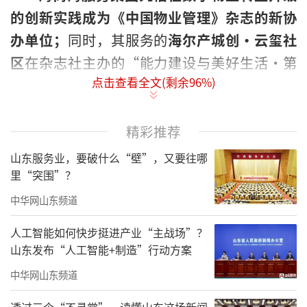
的创新实践成为《中国物业管理》杂志的新协
办单位；
同时，其服务的
海尔产城创·云玺社
区
在杂志社主办的“能力建设与美好生活·第
点击查看全文(剩余
96
%)
九届物业管理行业摄影展暨第三届微视频
展”中，
成功入围“美好社区（园区）”作品
展，
现场展示社区的智慧宜居生活。
精彩推荐
山东服务业，要破什么“壁”，又要往哪
里“突围”？
中华网山东频道
人工智能如何快步挺进产业“主战场”？
山东发布“人工智能+制造”行动方案
中华网山东频道
透过三个“不寻常”，读懂山东这场新闻