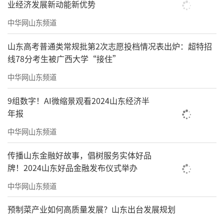
业经济发展新动能新优势
存档不便的痛点，海尚海服务集团打造“智慧
中华网山东频道
数字登记”，访客扫描二维码登记即可进入小
区，单人通行时间缩短至10s，还能选择输出小
山东高考普通类常规批第2次志愿投档情况表出炉：超特招
线78分考生被广西大学“接住”
区路径图，直达目的地，全程无接触。
中华网山东频道
9组数字！AI微缩景观看2024山东经济半
年报
中华网山东频道
传播山东金融好故事，倡树服务实体好品
牌！2024山东好品金融发布仪式举办
▲智慧数字登记过程示意
中华网山东频道
No.4、多元业态服务，赋能城市美好未来
预制菜产业如何高质量发展？山东出台发展规划