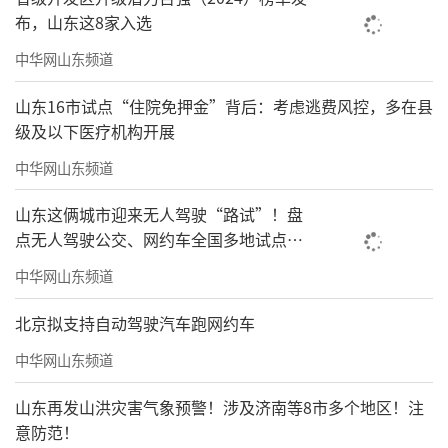
的发展宣言，也是其服务的郑重承诺。在数字
布，山东这8家入选
物业转型升级，新物业蓬勃发展的大趋势下，
中华网山东频道
海尚海服务集团将凭借深厚的专业功底、创新
的服务理念和领先的智慧科技，在物管行业专
山东16市试点“住院免押金”背后：考虑逃费风控，多在县
级及以下医疗机构开展
业化、智慧化的路上，奔涌向前，奋勇争先；
中华网山东频道
一如既往地将最好的服务呈现给用户，用高品
质、高标准的智慧化服务赋能城市品质和美好
山东这俩城市迎来无人驾驶“路试”！盘
生活提升，为数字城市建设启赋添翼。
点无人驾驶公交、网约车全国多地试点之
路
中华网山东频道
责任编辑：徐鹏程
北京拟支持自动驾驶汽车跑网约车
中华网山东频道
山东再发山洪灾害气象预警！涉及济南等8市多个地区！注
意防范！