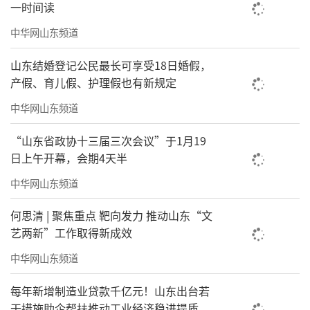
一时间读
中华网山东频道
▲科技赋能打造智慧生活服务生态平台
山东结婚登记公民最长可享受18日婚假，
产假、育儿假、护理假也有新规定
同时，聚焦
“数字化管理”“数字化服
中华网山东频道
务”“数字化社区生活”
三个维度，形成业内
独特的数字物业服务模式，实现从“用户找物
“山东省政协十三届三次会议”于1月19
日上午开幕，会期4天半
业被动式体验”到“物业找用户主动交互体
中华网山东频道
验”，构建社区服务新生态，并为物业数字化
转型提供有益借鉴。
何思清 | 聚焦重点 靶向发力 推动山东“文
艺两新”工作取得新成效
No.2、四大科技系统驱动，打造行业标杆
中华网山东频道
数字化转型迭代中，科技是最核心的驱动
每年新增制造业贷款千亿元！山东出台若
力。
干措施助企帮扶推动工业经济稳进提质