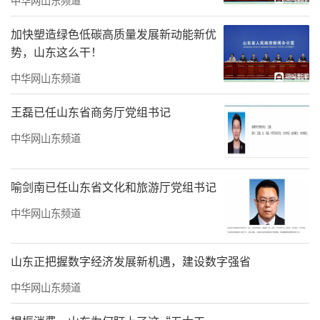
▲董汉军董事长发表主题演讲
加快塑造绿色低碳高质量发展新动能新优
势，山东这么干！
No.1、智慧科技赋能，领跑数字物业转型
中华网山东频道
“十四五”规划建议中，首次对物业服务
数字化、智能化提出了更高要求。
王磊已任山东省商务厅党组书记
中华网山东频道
数字化转型、智慧化服务成大势所趋，物
管行业已大跨步迈入新的物业服务价值时代——
喻剑南已任山东省文化和旅游厅党组书记
4.0时代。而海尚海服务集团与时代共进，在智
慧物业的赛道中抢跑升级，创新不止。
中华网山东频道
作为一家拥有15年品质服务经验的专业物
山东正把握数字经济发展新机遇，建设数字强省
管企业，海尚海服务集团传承母体海尔集
中华网山东频道
团“真诚”+“科技”基因，坚持“用户至
上”“以人为本”，为业主搭建一站式温情服