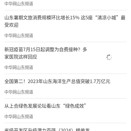
中华网山东频道
为海尚海服务集团的产业园区样板项目，海尔
云谷获评“物业服务示范基地，青岛首家智慧
山东暑期文旅消费规模环比增长15% 这5座“清凉小城”最
园区、省级成长型数字经济园区(试点)。”
受欢迎
中华网山东频道
新冠疫苗7月15日起调整为自费接种？多
家医院这样回应
中华网山东频道
全国第二！2023年山东海洋生产总值突破1.7万亿元
中华网山东频道
从上合绿色发展论坛看山东“绿色成效”
▲智慧景观照明云控平台
中华网山东频道
智慧服务,美好生活。这是海尚海服务集团
省级开发区升级潜力百强（2024）榜单发