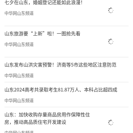
七夕在山东，婚姻登记还能如此浪漫！
中华网山东频道
山东旅游要“上新”啦！一图抢先看
中华网山东频道
▲电子巡更，24小时守护社区周界安全
山东发布山洪灾害预警！济南等5市这些地区注意防范
海尚海服务集团服务的云玺智慧社区，曾
中华网山东频道
获评”中国物业服务物联智慧社区示范项
山东2024高考共录取考生81.87万人、本科占比超四成
目”，智美生活无处不在。智慧车库场景推出
中华网山东频道
智能新风系统和防结露系统，给业主打造“地
下第二会客厅”；海尚海服务集团首推的国内
山东：加快收购存量商品房用作保障性住
首个电梯物联网生态平台“梯之网”，针对传
房，推动高品质住宅开发建设
统乘梯痛点，推出“梯之眼”、“梯之
中华网山东频道