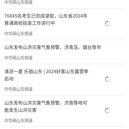
进入物业4.0价值服务时代，如何围绕用户
中华网山东频道
进行多元价值的创造，不断深化、拓宽业务边
76845名考生已完成录取，山东省2024年
界，成为了头部物企的研究课题。其中，向城
普通高校招录工作进行中
市不同空间的进军，是物管企业革新发展的必
中华网山东频道
然选择。
山东发布山洪灾害气象预警，涉青岛、烟台等市
董汉军在主题演讲中提到，海尚海服务集
中华网山东频道
团不断外拓服务内涵，以“小社区+大城市”为
发展路径，建立起
“基础服务”+“业主增值服
清凉一夏 乐宿山东 | 2024好客山东露营季
启动
务”+“非业主增值服务”+“智能科技服
务”+“城市公共事业服务”
的五大业务模式，
中华网山东频道
能够为住宅、写字楼、酒店、商业等城市多元
山东发布山洪灾害气象预警，济南等地可
业态“量身定制”全场景、智慧化的服务管理
能发生山洪灾害
体系,致力于打造国内引领的智慧生活服务生态
中华网山东频道
平台。