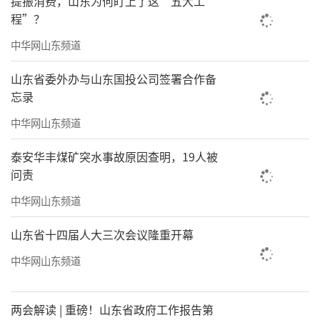
提振消费，山东为何盯上了这“五大工
程”？
务平台。同时，率先以物联网、大数据和云计
算技术、人工智能等高新技术为加持，深挖传
中华网山东频道
统物业人工成本高、服务效率低等痛点，依托5
山东省委外办与山东国投公司签署合作备
大平台赋能，8大系统支撑，15+场景服务，通
忘录
过线上+线下双向运营，打造全方位业主触点服
中华网山东频道
务，重构数字物业新生态。
泰安华丰煤矿突水事故原因查明，19人被
问责
中华网山东频道
山东省十四届人大三次会议隆重开幕
中华网山东频道
两会解读 | 重磅！山东省政府工作报告第