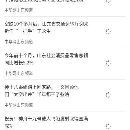
据董汉军介绍，海尚海服务集团以“AIoT+
中华网山东频道
IOC”物联平台为依托,打造
“信息化系统+EBA
空缺10个多月后，山东省交通运输厅迎来
设备设施管理系统＋大数据分析系统＋移动端
新任“一把手”于永生
（海客会APP等三端一程序）”
四大驱动的物
中华网山东频道
业企业全链条数字化管理体系，为物业数字化
升级奠定坚实的技术基底。
今年前十个月，山东社会消费品零售总额
同比增长5.2%
在企业管理层面，信息化系统通过PC端Po
中华网山东频道
rtal、移动端创客云APP，聚合财务、业务、流
程、报表等5大模块，提升办公效率，进而提升
神十八乘组踏上回家路，一文回顾他
们“太空出差”半年都干了些啥
服务效率。
中华网山东频道
在设施设备物联层面，EBA设备设施管理系
祝贺！神舟十九号载人飞船发射取得圆满
统能够对物业常用十大设备设施系统进行远程
成功
监控、故障提前预警等全生命周期管控，为物