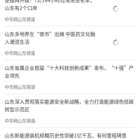
便捷再升级！72/144小时过境免签名单，
理更智能、更高效。
山东有2个口岸
中华网山东频道
山东多地养生“夜市”出摊 中医药文化融
入潮流生活
中华网山东频道
山东省属企业首届“十大科技创新成果”发布，“十强”产
业领先
中华网山东频道
山东深入贯彻落实能源安全新战略，全力打造能源绿色低碳
转型示范区
中华网山东频道
▲ETC无感支付
山东新能源装机规模历史性突破1亿千瓦，有何里程碑意
在城市公共事业服务维度，海尚海服务集