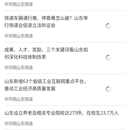
中华网山东频道
务；海客会小程序则拓宽了物业服务渠道，在
快递车辆通行难、停靠难怎么破？山东举
解决痛点的同时解决断点，实现移动端全覆盖
行快递业促进立法听证会
服务节点，创造服务价值。
中华网山东频道
成果、人才、奖励，三个关键词看山东如
何深化科技体制改革
中华网山东频道
山东新增63个省级工业互联网重点平台，
推动工业经济高质量发展
中华网山东频道
山东设立养老及相关专业院校达275所、在校生23.7万人
▲服务人员帮助社区老人一键缴费
中华网山东频道
No.3、聚焦业主多样需求，智美生活快人