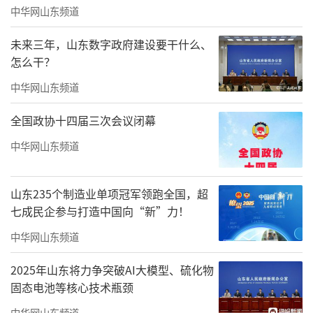
董汉军作
“数字物业，赋能美好住居生活”
主
中华网山东频道
题演讲，分享了如何用智慧科技赋能物业管
未来三年，山东数字政府建设要干什么、
理、提升服务水平和便捷社区生活，以期为整
怎么干？
个物管行业的数字化转型起到示范引领，赋能
中华网山东频道
城市品质提升和创新发展。
全国政协十四届三次会议闭幕
中华网山东频道
山东235个制造业单项冠军领跑全国，超
七成民企参与打造中国向“新”力！
中华网山东频道
2025年山东将力争突破AI大模型、硫化物
固态电池等核心技术瓶颈
中华网山东频道