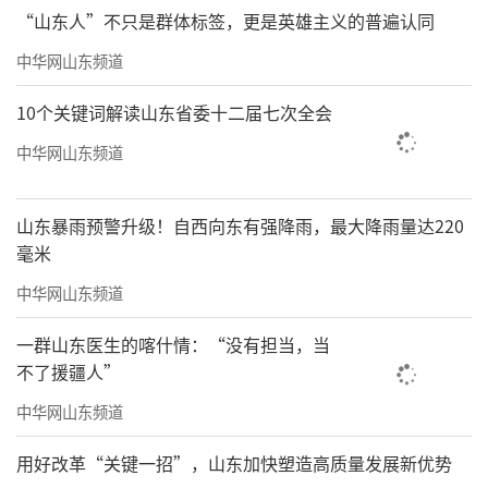
▲大数据分析系统，赋能管理与服务
“山东人”不只是群体标签，更是英雄主义的普遍认同
第四大科技驱动力为移动端，海尚海服务
中华网山东频道
集团打造海客会APP的业主端、管家端、商家端
10个关键词解读山东省委十二届七次全会
和小程序，打破物业各个服务部门的壁垒。业
中华网山东频道
主端将业主享受的日常物业服务集中至线上，
业主只要手机在手，足不出户便可享受一键缴
山东暴雨预警升级！自西向东有强降雨，最大降雨量达220
费、报事报修、访客邀约、一键锁车、慧眼服
毫米
务等便捷服务；管家端将管家线下物业服务移
中华网山东频道
至线上，对业主需求快速响应，实现与业主高
频交互，提高工作效率；商家端则通过吸引家
一群山东医生的喀什情：“没有担当，当
不了援疆人”
政、物流、教育等社区周边优质资源入驻，链
入海尔集团内部全产业链资源，搭建完善的社
中华网山东频道
区经济生态圈，为业主提供家电团购、社区教
用好改革“关键一招”，山东加快塑造高质量发展新优势
育、家居美居等N+实惠、高品质的社区增值服