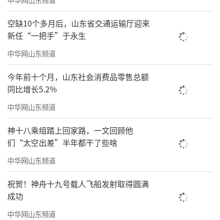
空缺10个多月后，山东省交通运输厅迎来
新任“一把手”于永生
中华网山东频道
今年前十个月，山东社会消费品零售总额
同比增长5.2%
中华网山东频道
神十八乘组踏上回家路，一文回顾他
们“太空出差”半年都干了些啥
中华网山东频道
同时，为营造温馨祥和的气氛，各项目开
祝贺！神舟十九号载人飞船发射取得圆满
展了案场氛围营造和包装设置，让到访客户沉
成功
浸在节日的欢乐海洋中。
中华网山东频道