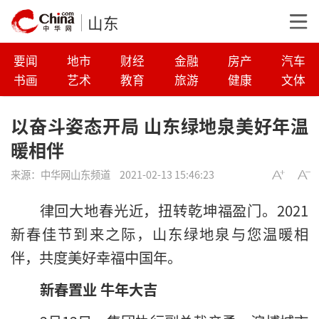
山东
要闻
地市
财经
金融
房产
汽车
书画
艺术
教育
旅游
健康
文体
以奋斗姿态开局 山东绿地泉美好年温
暖相伴
来源：
中华网山东频道
2021-02-13 15:46:23
律回大地春光近，扭转乾坤福盈门。2021
新春佳节到来之际，山东绿地泉与您温暖相
伴，共度美好幸福中国年。
新春置业 牛年大吉