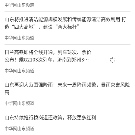
中华网山东频道
山东将推进清洁能源规模发展和传统能源清洁高效利用 打
造“四大高地”，建设“两大标杆”
中华网山东频道
新春伊始，奋斗不息。绿地泉人将大力发
日兰高铁即将全线开通，列车班次、票价
扬孺子牛、拓荒牛、老黄牛精神，以不怕苦、
公布！乘G2103次列车，济南到郑州3小
能吃苦的牛劲牛力，不用扬鞭自奋蹄，继续为
时到达
中华网山东频道
千万家客户的美好生活辛勤耕耘、勇往直前，
在新时代创造新美好！
山东再迎大范围强降雨！未来一周降雨频繁，暴雨灾害风险
高
责任编辑：徐鹏程
中华网山东频道
山东持续推行稳岗返还政策，释放更多红利
中华网山东频道