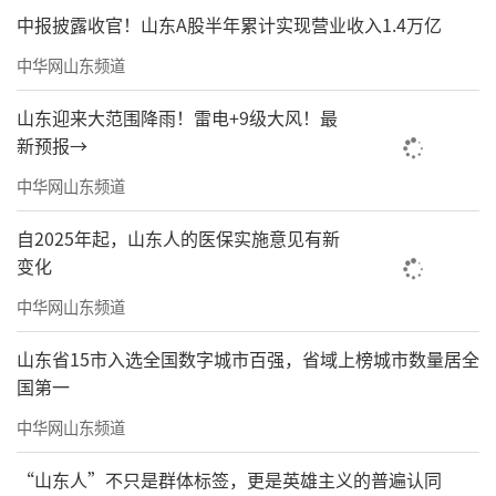
中报披露收官！山东A股半年累计实现营业收入1.4万亿
中华网山东频道
山东迎来大范围降雨！雷电+9级大风！最
新预报→
春风已来，时不我待。绿地泉营销铁军始
终以客户为中心，勇于担当，敢于负责，上下
中华网山东频道
一心，以强大的信心、高昂的斗志，对照年度
自2025年起，山东人的医保实施意见有新
指标，全力争取新突破，实现新跨越，向集团
变化
交出满意答卷，为集团高质量发展扛起更大担
中华网山东频道
当、做出更大贡献！
山东省15市入选全国数字城市百强，省域上榜城市数量居全
服务保障 美好升温
国第一
中华网山东频道
喜迎新春，万家团圆夜，而在我们的社区
里，就有这样一群人，为了让业主度过一个温
“山东人”不只是群体标签，更是英雄主义的普遍认同