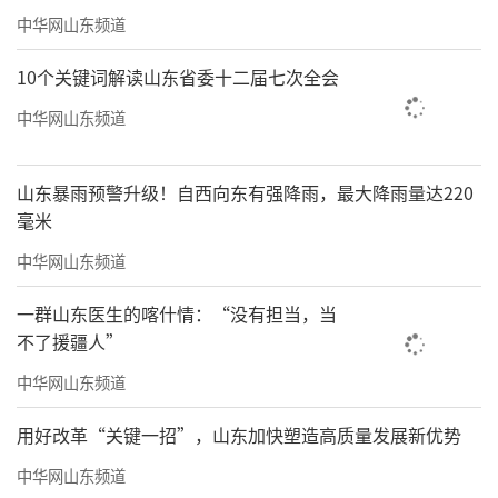
暖祥和的春节，他们坚守岗位、躬行劳作，守
中华网山东频道
护万家灯火的美好与幸福......
10个关键词解读山东省委十二届七次全会
春节期间，绿地泉物业人奋战在工作岗位
中华网山东频道
上，切实落实疫情防控工作，员工上岗前做好
健康监测，24小时严控园区，出入小区要“测
山东暴雨预警升级！自西向东有强降雨，最大降雨量达220
温+登记”，严控外来人员的到访，为园区的家
毫米
人们守护好第一道防线。
中华网山东频道
大年三十，绿地泉服务总经理温雪娜深入
一群山东医生的喀什情：“没有担当，当
一线，走进济南、泰安、长清等五十余个项目
不了援疆人”
基层，走访慰问春节期间坚守岗位的一线员
中华网山东频道
工，向他们致以春节的问候和诚挚的谢意。
用好改革“关键一招”，山东加快塑造高质量发展新优势
中华网山东频道