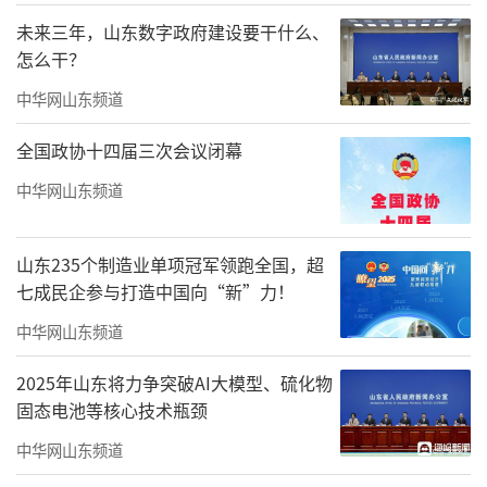
未来三年，山东数字政府建设要干什么、
怎么干？
中华网山东频道
全国政协十四届三次会议闭幕
中华网山东频道
山东235个制造业单项冠军领跑全国，超
七成民企参与打造中国向“新”力！
开局即决战，起步即冲刺。绿地泉八城各
中华网山东频道
项目在集团的坚强领导下，充分抢抓新春佳
节，发挥营销先锋作用，咬定目标，毫不停
2025年山东将力争突破AI大模型、硫化物
固态电池等核心技术瓶颈
歇。济南绿地国际城和绿地华彤苑等项目坚持
召开每日早会，宣贯指标情况与完成进度，假
中华网山东频道
期全力冲刺指标；泰安绿地·蔚蓝城营销团队