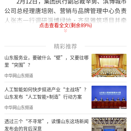
2月12日，集团执行副总裁辛勇、滨博城市
公司总经理唐培刚、营销与品牌管理中心负责
人张杰一行调研淄博绿地·齐风雅筑项目并牵
点击查看全文(剩余
89
%)
头召开工作专题梳理会，围绕项目规划、营销
进度、成本管控等方面，明确计划表、时间轴
精彩推荐
和责任状，全面提升精细化管理水平，确保各
山东服务业，要破什么“壁”，又要往哪
项工作稳步推进。
里“突围”？
中华网山东频道
人工智能如何快步挺进产业“主战场”？
山东发布“人工智能+制造”行动方案
中华网山东频道
透过三个“不寻常”，读懂山东这场新闻
发布会的背后深意