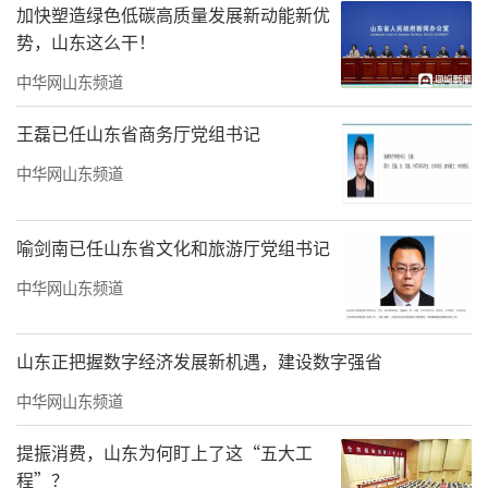
加快塑造绿色低碳高质量发展新动能新优
以饱满的热情为打响牛年营销开局战奋斗不
势，山东这么干！
息，美好生活服务顾问借助丰富活动邀约客
中华网山东频道
户，并提供温情贴心的服务；菏泽绿地新都汇
王磊已任山东省商务厅党组书记
营销团队为抢抓返乡置业，始终坚持以客户为
中华网山东频道
中心的原则，为到访客户匹配符合其需求的居
所；烟台绿地德迈·珑璟台营销团队趁节日期
喻剑南已任山东省文化和旅游厅党组书记
间对老业主进行微信、电话拜年，并邀请到访
美好生活服务中心，赢得客户信赖……此外，
中华网山东频道
济宁、青岛、滨州、淄博等项目也积极开展丰
富多彩的案场活动，慰问新老业主并送上新年
山东正把握数字经济发展新机遇，建设数字强省
贺礼，用奋斗和实干点亮新春佳节！
中华网山东频道
提振消费，山东为何盯上了这“五大工
程”？