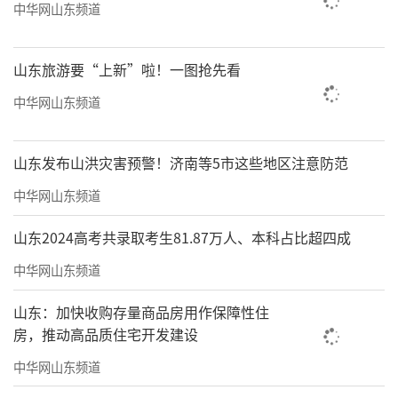
中华网山东频道
绿地泉服务还通过系列活动，让业主感受
到浓浓的年味儿。挂灯笼、写福字、贴窗花，
山东旅游要“上新”啦！一图抢先看
每一个场景都精心装扮，将小区映衬得格外喜
中华网山东频道
庆。
山东发布山洪灾害预警！济南等5市这些地区注意防范
中华网山东频道
山东2024高考共录取考生81.87万人、本科占比超四成
中华网山东频道
山东：加快收购存量商品房用作保障性住
房，推动高品质住宅开发建设
中华网山东频道