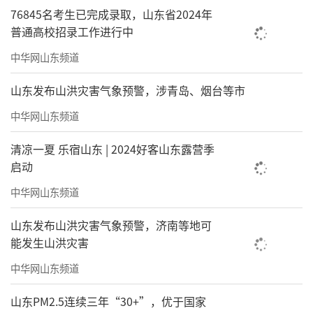
76845名考生已完成录取，山东省2024年
普通高校招录工作进行中
中华网山东频道
山东发布山洪灾害气象预警，涉青岛、烟台等市
中华网山东频道
清凉一夏 乐宿山东 | 2024好客山东露营季
启动
中华网山东频道
山东发布山洪灾害气象预警，济南等地可
能发生山洪灾害
在泉景天沅·秀园社区里，物业的工作人
中华网山东频道
员在大年初一这一天，“化身”金牛，为孩子
山东PM2.5连续三年“30+”，优于国家