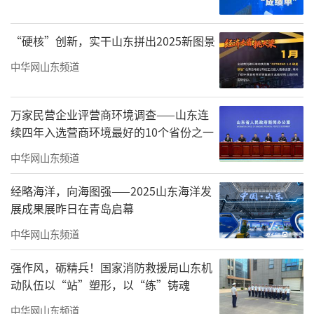
彤苑、绿地·海珀天润和绿地·山大静园，调
研项目营销工作并慰问春节期间坚守岗位的一
“硬核”创新，实干山东拼出2025新图景
线员工，致以最真诚的谢意和问候。
中华网山东频道
万家民营企业评营商环境调查——山东连
续四年入选营商环境最好的10个省份之一
中华网山东频道
经略海洋，向海图强——2025山东海洋发
展成果展昨日在青岛启幕
中华网山东频道
强作风，砺精兵！国家消防救援局山东机
动队伍以“站”塑形，以“练”铸魂
中华网山东频道