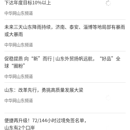
们送去美好的新春祝愿......绿地泉物业人，“舍
下达年度目标10%以上
小家，为大家”，细心做好每一件事，让业主
中华网山东频道
感受到“家”的温暖，用专业和匠心筑梦，致
未来三天山东降雨持续，济南、泰安、淄博等地局部有暴雨
敬美好生活！
或大暴雨
中华网山东频道
促稳提质 向“新”而行 | 山东外贸扬帆远航，“好品”全
球“圈粉”
中华网山东频道
山东：改革先行，勇挑高质量发展大梁
中华网山东频道
便捷再升级！72/144小时过境免签名单，
山东有2个口岸