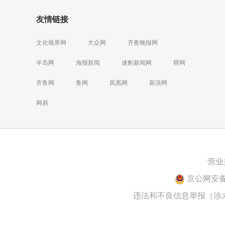
友情链接
文化视界网
大众网
齐鲁晚报网
半岛网
海报新闻
速豹新闻网
舜网
齐鲁网
鲁网
凤凰网
新浪网
网易
营业
京公网安备 1
违法和不良信息举报（涉未