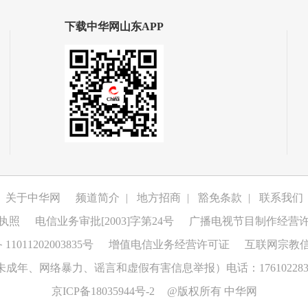
下载中华网山东APP
关于中华网
频道简介
|
地方招商
|
豁免条款
|
联系我们
执照
电信业务审批[2003]字第24号
广播电视节目制作经营
1011202003835号
增值电信业务经营许可证
互联网宗教
成年、网络暴力、谣言和虚假有害信息举报）电话：176102283
京ICP备18035944号-2
@版权所有 中华网