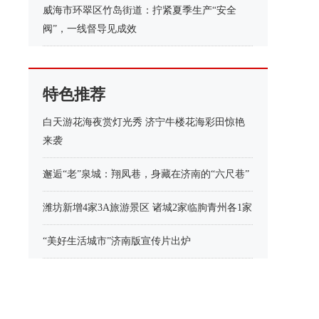
威海市环翠区竹岛街道：拧紧夏季生产“安全
阀”，一线督导见成效
特色推荐
白天游花海夜赏灯光秀 济宁牛楼花海彩田惊艳
来袭
邂逅“老”泉城：翔凤巷，身藏在济南的“六尺巷”
潍坊新增4家3A旅游景区 诸城2家临朐青州各1家
“美好生活城市”济南版宣传片出炉