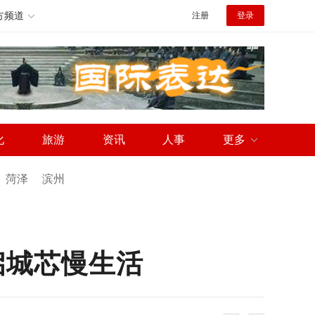
方频道
注册
登录
化
旅游
资讯
人事
更多
菏泽
滨州
启城芯慢生活