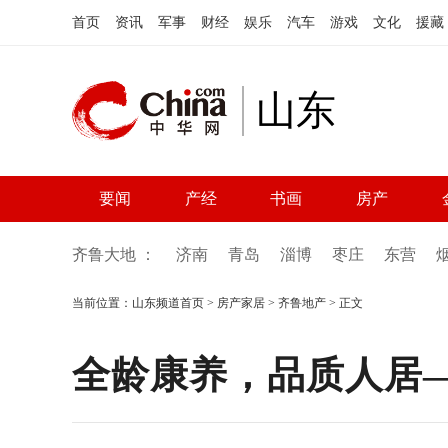
首页
资讯
军事
财经
娱乐
汽车
游戏
文化
援藏
山东
要闻
产经
书画
房产
齐鲁大地 ：
济南
青岛
淄博
枣庄
东营
当前位置：
山东频道首页
>
房产家居
>
齐鲁地产
> 正文
全龄康养，品质人居