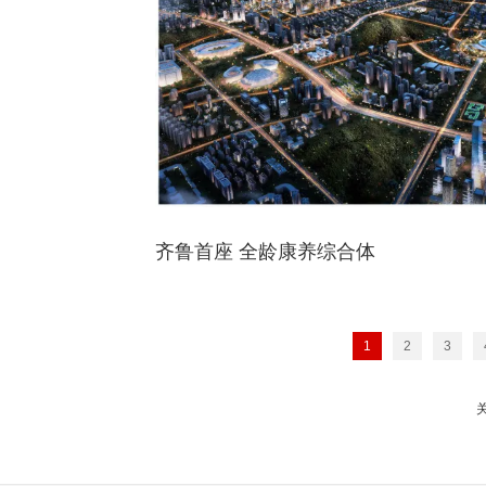
齐鲁首座 全龄康养综合体
1
2
3