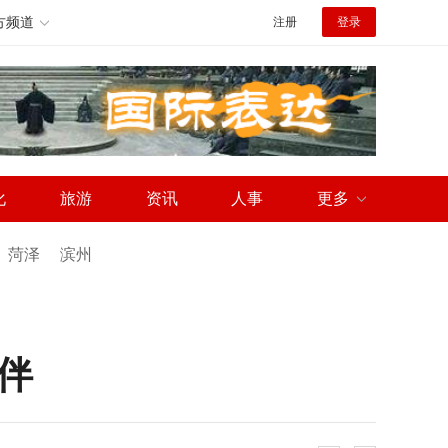
方频道
注册
登录
化
旅游
资讯
人事
更多
菏泽
滨州
伴