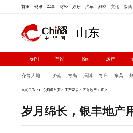
首页
资讯
军事
财经
娱乐
汽车
游戏
文化
援藏
山东
要闻
产经
书画
房产
齐鲁大地 ：
济南
青岛
淄博
枣庄
东营
当前位置：
山东频道首页
>
房产家居
>
齐鲁地产
> 正文
岁月绵长，银丰地产