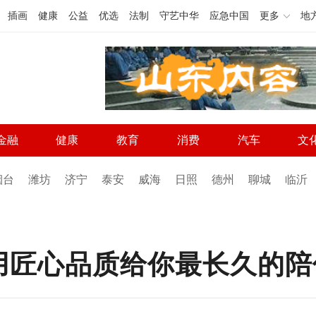
插画
健康
公益
优选
法制
守艺中华
应急中国
更多
地
金融
健康
教育
消费
汽车
文
烟台
潍坊
济宁
泰安
威海
日照
德州
聊城
临沂
用匠心品质给你最长久的陪