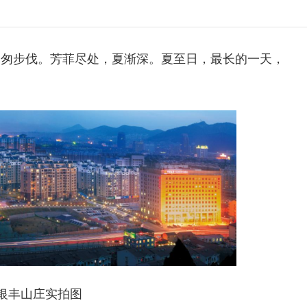
匆匆步伐。
芳菲尽处，夏渐深。夏至日，
最长的一天，
银丰山庄实拍图