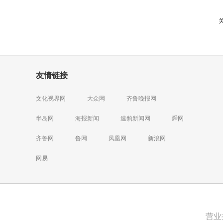
友情链接
文化视界网
大众网
齐鲁晚报网
半岛网
海报新闻
速豹新闻网
舜网
齐鲁网
鲁网
凤凰网
新浪网
网易
营业