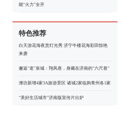
能“火力”全开
特色推荐
白天游花海夜赏灯光秀 济宁牛楼花海彩田惊艳
来袭
邂逅“老”泉城：翔凤巷，身藏在济南的“六尺巷”
潍坊新增4家3A旅游景区 诸城2家临朐青州各1家
“美好生活城市”济南版宣传片出炉