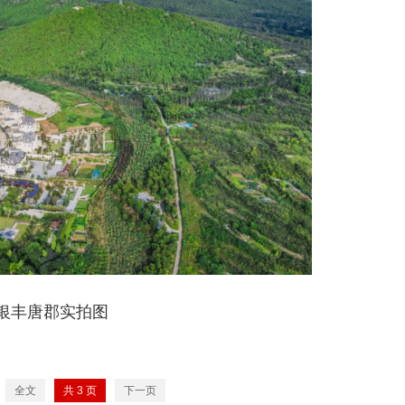
银丰唐郡实拍图
全文
共
3
页
下一页