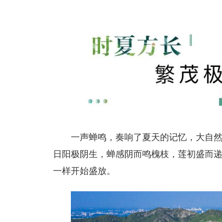
一声蝉鸣，奏响了夏天的记忆，
大自
日阳极阴生，蝉感阴而鸣槐枝，
莲初盛而
一样开始盛放。