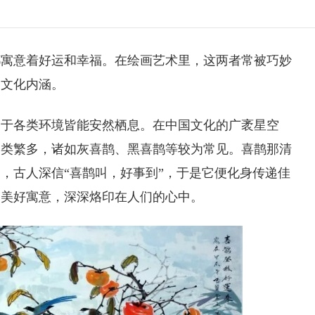
都寓意着好运和幸福。在绘画艺术里，这两者常被巧妙
的文化内涵。
，于各类环境皆能安然栖息。在中国文化的广袤星空
种类繁多，诸如灰喜鹊、黑喜鹊等较为常见。喜鹊那清
，古人深信“喜鹊叫，好事到”，于是它便化身传递佳
的美好寓意，深深烙印在人们的心中。