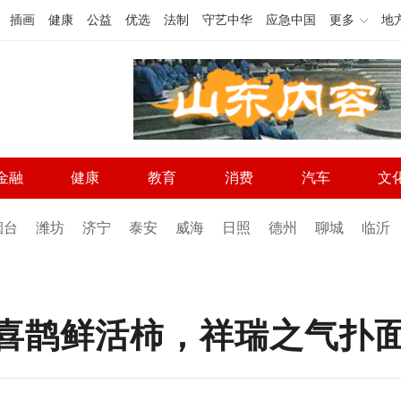
插画
健康
公益
优选
法制
守艺中华
应急中国
更多
地
金融
健康
教育
消费
汽车
文
烟台
潍坊
济宁
泰安
威海
日照
德州
聊城
临沂
动喜鹊鲜活柿，祥瑞之气扑