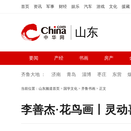
首页
资讯
军事
财经
娱乐
汽车
游戏
文化
援藏
山东
要闻
产经
书画
房产
齐鲁大地 ：
济南
青岛
淄博
枣庄
东营
当前位置：
山东频道首页
>
国学文化
>
齐鲁书画
> 正文
李善杰·花鸟画丨灵