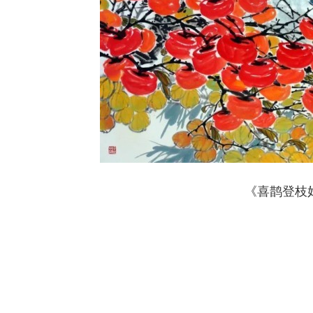
《喜鹊登枝好运