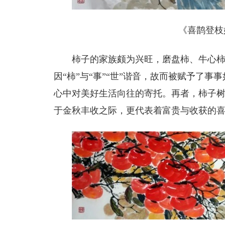
《喜鹊登枝好
柿子的家族颇为兴旺，磨盘柿、牛心
因“柿”与“事”“世”谐音，故而被赋予了
心中对美好生活向往的寄托。再者，柿子
于金秋丰收之际，更代表着富贵与收获的喜