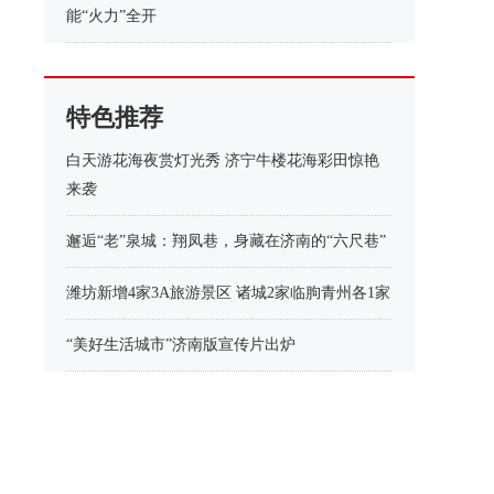
能“火力”全开
特色推荐
白天游花海夜赏灯光秀 济宁牛楼花海彩田惊艳
来袭
邂逅“老”泉城：翔凤巷，身藏在济南的“六尺巷”
潍坊新增4家3A旅游景区 诸城2家临朐青州各1家
“美好生活城市”济南版宣传片出炉