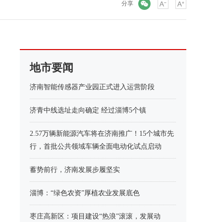
微信
分享
地市要闻
济南智能传感器产业园正式进入运营阶段
济青中线选址走向确定 经过淄博5个镇
2.57万辆新能源汽车将在济南推广！15个城市先
行，首批公共领域车辆全面电动化试点启动
蓄势前行，济南发展步履坚实
淄博：“绿色农资”厚植农业发展底色
枣庄高新区：项目建设“热浪”滚滚，发展动