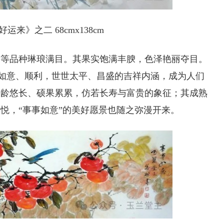
运来》之二 68cmx138cm
柿等品种琳琅满目。其果实饱满丰腴，色泽艳丽夺目。
事事如意、顺利，世世太平、昌盛的吉祥内涵，成为人们
树龄悠长、硕果累累，仿若长寿与富贵的象征；其成熟
悦，“事事如意”的美好愿景也随之弥漫开来。