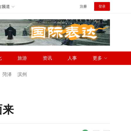
方频道
注册
登录
化
旅游
资讯
人事
更多
菏泽
滨州
面来