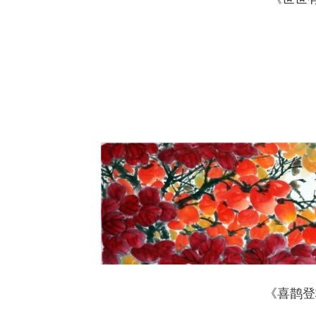
《喜鹊登枝