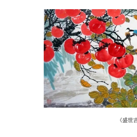
《盛世吉祥