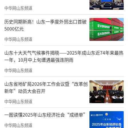
中华网山东频道
历史同期新高！山东一季度外贸出口首破
5000亿元
中华网山东频道
随着时光的流转，他们的步伐轻移至中华
山东十大天气气候事件揭晓——2025年成山东近74年来最热
一年，10月中上旬遭遇最强连阴雨
艺术空间，那里陈列着一幅幅书画艺术的瑰
宝。梁洪文董事长引领赵孟君穿梭于艺术的长
中华网山东频道
廊，他一一细述每一幅佳作背后的创作故事。
山东省地矿局2026年工作会议暨“改革创
从国画的意境深远到油画的色彩斑斓，两人在
新年”动员大会召开
艺术的海洋中徜徉，共同品鉴名家的杰作，沉
中华网山东频道
浸在这场视觉与心灵的盛宴之中。
一图读懂2025年山东经济社会“成绩单”
中华网山东频道