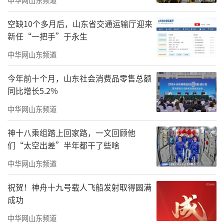
对于艺术，赵孟君的思考从未停止。“艺术，
空缺10个多月后，山东省交通运输厅迎来
尤其是存在于信息化时代的当下艺术，值得通
新任“一把手”于永生
过画笔再现的事物表象已经被各种大众传媒所
中华网山东频道
取代了，艺术家唯一的选择是走向内心，对内
今年前十个月，山东社会消费品零售总额
在的自我进行探寻。”赵孟君如是说。从事艺
同比增长5.2%
术，需要保持精神上的独立性，艺术的呈现，
中华网山东频道
需要持续的思考作为支撑，在赵孟君的画作
里，这句话被体现得淋漓尽致。
神十八乘组踏上回家路，一文回顾他
们“太空出差”半年都干了些啥
中华网山东频道
祝贺！神舟十九号载人飞船发射取得圆满
成功
中华网山东频道