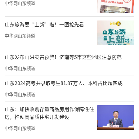
中华网山东频道
山东旅游要“上新”啦！一图抢先看
中华网山东频道
Silhouette of Heart MHM004 Leinen Acrylic 45cm×60cm 2024 M
山东发布山洪灾害预警！济南等5市这些地区注意防范
engjun Zhao
中华网山东频道
“一个人要观过世界，才能形成世界
观”赵孟君如是说。在赵孟君的眼里，一个人
山东2024高考共录取考生81.87万人、本科占比超四成
世界观的形成，要读万卷书，也要行万里路。
中华网山东频道
从故乡到德国曼海姆，赵孟君一直在路上，从
山东：加快收购存量商品房用作保障性住
未停下过脚步。他将丰富的游历经历带给他的
房，推动高品质住宅开发建设
所见、所感、所思，呈现于画纸之上，他的作
中华网山东频道
品是自由的，充满激情的、独树一帜的。