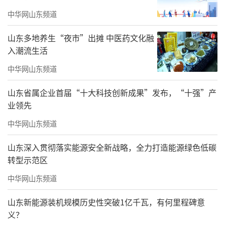
中华网山东频道
山东新闻美术馆
山东多地养生“夜市”出摊 中医药文化融
2018《心迹》赵孟君李志双个展
入潮流生活
柏林中国文化中心柏林
中华网山东频道
2019《南塘梦影》赵孟君作品展
山东省属企业首届“十大科技创新成果”发布，“十强”产
业领先
Galerie Bernet Bertram画廊 柏林
中华网山东频道
《赵孟君作品回国汇报展》
山东深入贯彻落实能源安全新战略，全力打造能源绿色低碳
山东新闻美术馆济南
转型示范区
2021《心迹》赵孟君作品展
中华网山东频道
Galerie Bernet Bertram.柏林
山东新能源装机规模历史性突破1亿千瓦，有何里程碑意
义？
责任编辑：薛筱蕙