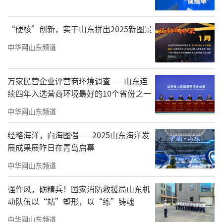
“硬核”创新，实干山东拼出2025新图景
中华网山东频道
万家民营企业评营商环境调查——山东连
续四年入选营商环境最好的10个省份之一
随后，在两网编辑室，梁洪文董事长向赵
中华网山东频道
孟君介绍了两网平台的运营情况，并一同赏阅
经略海洋，向海图强——2025山东海洋发
了赵孟君的文章与作品。赵孟君也借机分享了
展成果展昨日在青岛启幕
自己画作背后的创作灵感与故事。
中华网山东频道
强作风，砺精兵！国家消防救援局山东机
动队伍以“站”塑形，以“练”铸魂
中华网山东频道