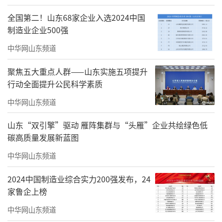
全国第二！山东68家企业入选2024中国
制造业企业500强
中华网山东频道
聚焦五大重点人群——山东实施五项提升
行动全面提升公民科学素质
中华网山东频道
山东“双引擎”驱动 雁阵集群与“头雁”企业共绘绿色低
碳高质量发展新蓝图
Silhouette of Heart MHM049 Canvas Acrylic 80x80cm 2024 Meng
中华网山东频道
jun Zhao
2024中国制造业综合实力200强发布，24
“艺术的本质也许是：从光明至黑暗过程
家鲁企上榜
中及过程后的思考，是思考过程中留下的心
中华网山东频道
迹。”这是赵孟君对于艺术本质的思考，也正