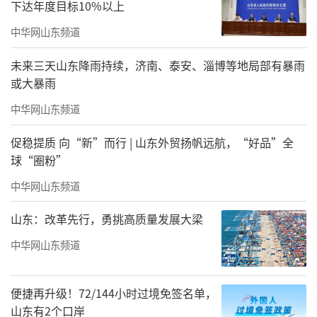
下达年度目标10%以上
部分展览
中华网山东频道
1993《赵孟君作品展》
未来三天山东降雨持续，济南、泰安、淄博等地局部有暴雨
或大暴雨
中国美术馆北京
中华网山东频道
2007《十年》赵孟君作品展
促稳提质 向“新”而行 | 山东外贸扬帆远航，“好品”全
北京红子艺术中心北京
球“圈粉”
2010《内外》赵孟君作品展
中华网山东频道
山东开元美术馆淄博
山东：改革先行，勇挑高质量发展大梁
中华网山东频道
2011《内》赵孟君作品展
北京大学图书馆北京
便捷再升级！72/144小时过境免签名单，
山东有2个口岸
2013《南塘梦影》赵孟君作品展