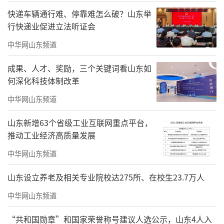
快递车辆通行难、停靠难怎么破？山东举
行快递业促进立法听证会
Silhouette of Heart MHM303 Acrylic and ink on rice paper 120x1
中华网山东频道
20cm 2023
成果、人才、奖励，三个关键词看山东如
读万卷书，行万里路
何深化科技体制改革
中华网山东频道
在赵孟君的艺术世界里，绘画并不是单一
的存在，他的画作里，不仅仅有笔墨与色彩，
山东新增63个省级工业互联网重点平台，
也有文学。除了绘画，赫尔曼·黑塞、泰德·
推动工业经济高质量发展
库瑟先生的诗，以及加西亚·马尔克斯的《百
中华网山东频道
年孤独》、米兰·昆德拉的《不能承受的生命
山东设立养老及相关专业院校达275所、在校生23.7万人
之轻》等等一系列的书籍也常常伴其左右。这
中华网山东频道
些文学作品对于赵孟君来说，既充实自身精
神，也为其绘画铺陈底色。
“共和国勋章”和国家荣誉称号建议人选公示，山东4人入