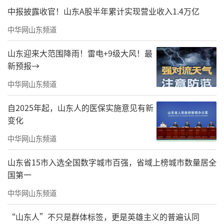
是因为这样的艺术认知，使得他的画作打动了
中报披露收官！山东A股半年累计实现营业收入1.4万亿
许多人。在他的画作里，观者时常能看到思想
中华网山东频道
的印迹，感受到情绪的迸发，或是喜悦，或是
山东迎来大范围降雨！雷电+9级大风！最
悲伤，或是平静，亦或是冲动……
新预报→
要尊敬传统这座“山”，更要追寻属于自
中华网山东频道
己的“山”
自2025年起，山东人的医保实施意见有新
赵孟君是受过严格训练的有着扎实基本功
变化
的画家，兴趣使然，他选择了一条充满艰难却
中华网山东频道
自由欣喜的抽象表现艺术之路。谈及“传
山东省15市入选全国数字城市百强，省域上榜城市数量居全
统”与“当代”，赵孟君谈到：优秀的“传
国第一
统”一直存在，它给予艺术创作养分，是一座
中华网山东频道
值得我们尊敬的“大山”，但在当下的艺术创
“山东人”不只是群体标签，更是英雄主义的普遍认同
作中，艺术家们应该追寻属于自己的“山”，