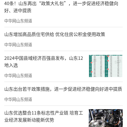
40条！山东再出“政策大礼包”，进一步促进经济稳健向
好、进中提质
中华网山东频道
山东增加高品质住宅供给 优化住房公积金使用政策
中华网山东频道
2024中国县域经济百强县发布，山东12
地入选
中华网山东频道
随着文化视界之旅缓缓落下帷幕，董事长
梁洪文与艺术家赵孟君合影留念，以镜头定格
山东出台若干政策措施，进一步促进经济稳健向好进中提质
难忘珍贵的相聚。无论是现场挥毫，还是走近
中华网山东频道
绘画面对面的交谈，都让我们与彼此、与艺术
山东优选整合11条标志性产业链 培育工
更近，我们共同期盼着与旅德艺术家赵孟君的
业经济发展新动能新优势
再次相逢。