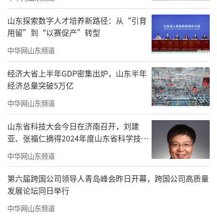
山东探索数字人才培养新路径：从“引育
用留”到“以赛促产”转型
中华网山东频道
经济大省上半年GDP密集出炉，山东半年
赏完佳作，二人来到云间画室。赵孟君泼
经济总量突破5万亿
墨挥毫，时间仿佛在那一刻凝固，每一滴墨
中华网山东频道
水，每一笔色彩，都在他的画笔下熠熠生辉，
山东省科技大会今日在济南召开，刘建
似乎讲述着一个个未完待续的故事，无形的想
亚、张福仁摘得2024年度山东省科学技术
象也在那一刻转化为有形的艺术。在云间画
奖最高奖！
中华网山东频道
室，时间不再是线性地流逝，而是在赵孟君的
笔下，以一种全新的方式，缓缓展开。
第六届跨国公司领导人青岛峰会昨日开幕，跨国公司高质量
发展论坛同日举行
中华网山东频道