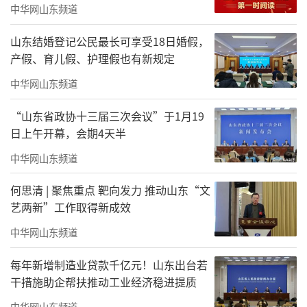
中华网山东频道
现场创作结束后，赵孟君接受了中华网山
山东结婚登记公民最长可享受18日婚假，
东＆文化视界网的专访。
产假、育儿假、护理假也有新规定
中华网山东频道
“山东省政协十三届三次会议”于1月19
日上午开幕，会期4天半
中华网山东频道
何思清 | 聚焦重点 靶向发力 推动山东“文
艺两新”工作取得新成效
中华网山东频道
没有思考支撑，艺术难以走远
每年新增制造业贷款千亿元！山东出台若
赵孟君的绘画实践，如同他的做人，真
干措施助企帮扶推动工业经济稳进提质
诚、执着且勤于思考。无论是对于生活，还是
中华网山东频道