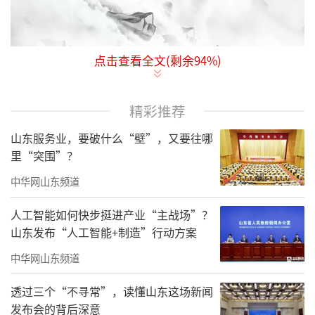
点击查看全文(剩余
94
%)
中华网山东报道
昨日下午，旅德艺术家赵
孟君走进文化视界，接受中华网山东＆文化视
精彩推荐
界网的专访。
山东服务业，要破什么“壁”，又要往哪
中华网山东＆文化视界网董事长梁洪文以
里“突围”？
茶会友，在袅袅茶香中，两位老同事、老朋友
中华网山东频道
重逢，他们的对话如同涓涓细流，真情流露于
每一字每一句。他们畅谈艺术的深邃，生活的
人工智能如何快步挺进产业“主战场”？
山东发布“人工智能+制造”行动方案
点滴，享受着这份难得的宁静与愉悦。
中华网山东频道
透过三个“不寻常”，读懂山东这场新闻
发布会的背后深意