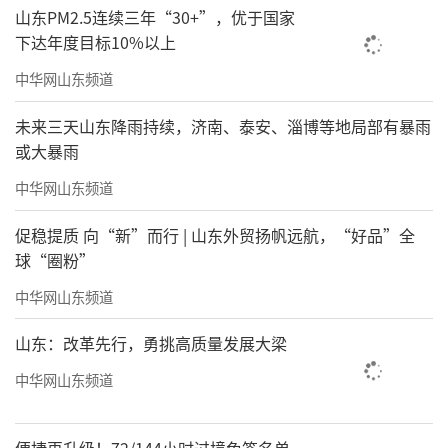
山东PM2.5连续三年“30+”，优于国家
色的休止符》《遮蔽》《石凳的故事》《老
下达年度目标10%以上
街》《矮屋里》《一弯蓝天》《返乡游记》
中华网山东频道
《罗汉亭记》《千年夫妻树》《登高望月》
《书圣故里》《游埠早茶》等，大量作品曾赴
未来三天山东降雨持续，济南、泰安、淄博等地局部有暴雨
或大暴雨
纽约东方画廊、巴黎圣殿艺术展览中心、东京
中华网山东频道
艺术大学、韩国庆熙大学、多伦多嘉华画廊、
布达佩斯六区Eötvös文化宫、南非、达累斯萨
促稳提质 向“新”而行 | 山东外贸扬帆远航，“好品”全
拉姆大学、香港博雅美术馆等地展出，数百件
球“圈粉”
作品发表于国内外期刊上，出版有《登高望月-
中华网山东频道
宋永进当代油画作品集》《线的日记-宋永进当
山东：改革先行，勇挑高质量发展大梁
代速写集》、《回望-宋永进当代油画作品集》
中华网山东频道
《遮蔽-宋永进油画作品集》《宋永进的色彩艺
术》《宋永进人物速写集》和《速写》等个人