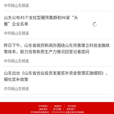
中华网山东频道
山东公布45个支柱型雁阵集群和96家“头
雁”企业名单
中华网山东频道
昨日下午，山东省政府新闻办围绕山东完善建立科技金融政
策体系，助力培育新质生产力情况回答记者提问
中华网山东频道
山东出台《山东省创业投资发展奖补资金管理实施细则》，
细化奖补政策
中华网山东频道
中华网简介
|
频道简介
|
地方招商
豁免条款
|
地方招聘
|
联系我们
中华网城市监督电话：17610228316
监督及意见反馈邮箱