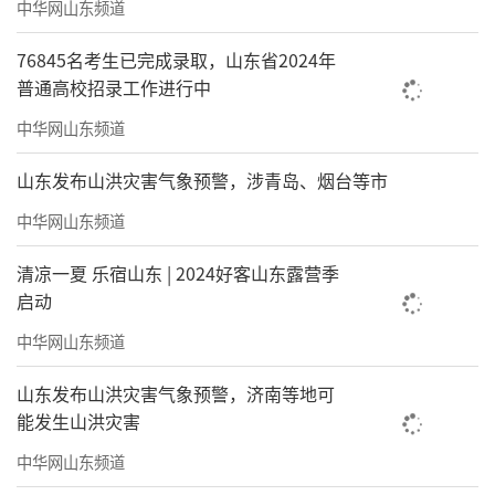
中华网山东频道
国美术学院油画系助教研修班，2006年被中央
美术学院油画系接受为高级访问学者，师从戴
76845名考生已完成录取，山东省2024年
士和先生，现为浙江师范大学美术学院教授、
普通高校招录工作进行中
硕士研究生导师、写意当代油画工作室主任，
中华网山东频道
系中国当代写意油画的代表性画家，浙江省新
山东发布山洪灾害气象预警，涉青岛、烟台等市
世纪151人才，浙江省油画家协会常务理事，浙
中华网山东频道
江省色彩教育协会理事，《美术报》品牌专
栏“尖峰视角”特约主笔，雅昌艺术网专栏艺
清凉一夏 乐宿山东 | 2024好客山东露营季
启动
术家，先后赴韩国、意大利、匈牙利、奥地
利、梵蒂冈、法国、捷克、德国、斯洛伐克、
中华网山东频道
坦桑尼亚、南非、日本等国家进行艺术交流、
山东发布山洪灾害气象预警，济南等地可
考察和创作写生，曾经在中央美术学院美术馆
能发生山洪灾害
等地成功举办六次个人油画展，近百件作品入
中华网山东频道
选各级各类美术展览及获奖，代表作为：《红