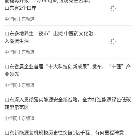
便捷再升级！72/144小时过境免签名单，
画册和专著，大批作品被巴黎圣殿艺术中心、
山东有2个口岸
匈牙利国家美术大学、达累斯萨拉姆大学、香
中华网山东频道
港博雅美术馆、中国美术学院美术馆、浙江省
国际美术交流中心、杭州风雅文化艺术有限公
山东多地养生“夜市”出摊 中医药文化融
入潮流生活
司、浙江省油画家协会、金华市博物馆、兰溪
中华网山东频道
市博物馆、浦江县美术馆等专业艺术机构和海
内外私人藏家珍藏。
山东省属企业首届“十大科技创新成果”发布，“十强”产
业领先
责任编辑：王晓晖
中华网山东频道
山东深入贯彻落实能源安全新战略，全力打造能源绿色低碳
转型示范区
中华网山东频道
山东新能源装机规模历史性突破1亿千瓦，有何里程碑意