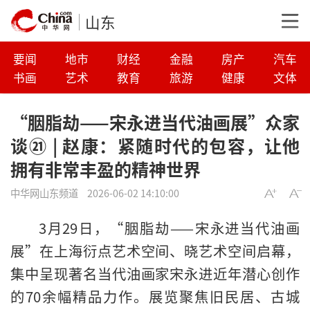
山东
要闻
地市
财经
金融
房产
汽车
书画
艺术
教育
旅游
健康
文体
“胭脂劫——宋永进当代油画展”众家
谈㉑ | 赵康：紧随时代的包容，让他
拥有非常丰盈的精神世界
中华网山东频道
2026-06-02 14:10:00
3月29日，“胭脂劫——宋永进当代油画
展”在上海衍点艺术空间、晓艺术空间启幕，
集中呈现著名当代油画家宋永进近年潜心创作
的70余幅精品力作。展览聚焦旧民居、古城