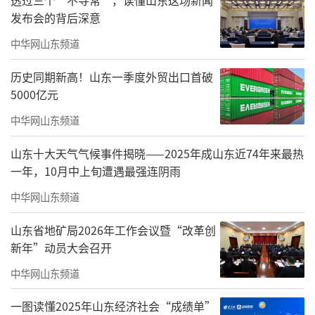
发布会的背后深意
中华网山东频道
历史同期新高！山东一季度外贸出口首破
5000亿元
中华网山东频道
山东十大天气气候事件揭晓——2025年成山东近74年来最热
一年，10月中上旬遭遇最强连阴雨
中华网山东频道
各位老师以及参加本次研讨会的嘉宾朋友
山东省地矿局2026年工作会议暨“改革创
们，大家好，很荣幸在这里谈一谈宋老师和他
新年”动员大会召开
的作品。我是宋老师的研究生，拜在宋老师门
中华网山东频道
下已有十来年了，可以说对宋老师的油画艺术
并不陌生，但是此次展览亮相的近两年作品，
一图读懂2025年山东经济社会“成绩单”