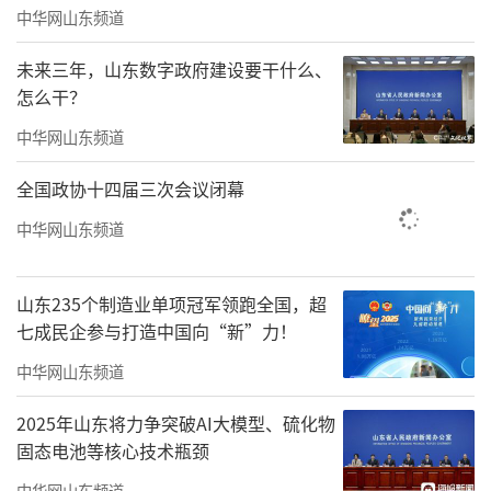
中华网山东频道
其次，宋老师的油画作品极具个人特色，
未来三年，山东数字政府建设要干什么、
怎么干？
在艺术圈非常有辨识度。相信很多老师和朋友
中华网山东频道
会认为，这是把油画推向了自我语言形式的窄
道上。其实，和宋老师接触久了就会发现，他
全国政协十四届三次会议闭幕
涉猎广泛，时刻关注当下社会变化，很早就活
中华网山东频道
跃于微博、公众号、小红书等平台上，发推
送、搞直播，记录日常、表达自己的艺术观
山东235个制造业单项冠军领跑全国，超
点，俨然一副年轻人的思维。这种紧随时代的
七成民企参与打造中国向“新”力！
包容，让他拥有非常丰盈的精神世界，这也是
中华网山东频道
他在绘画上不断推陈出新，给我们带来视觉惊
2025年山东将力争突破AI大模型、硫化物
喜的原因——我们眼中的“窄道”，在宋老师的
固态电池等核心技术瓶颈
艺术世界里或许并不存在。
中华网山东频道