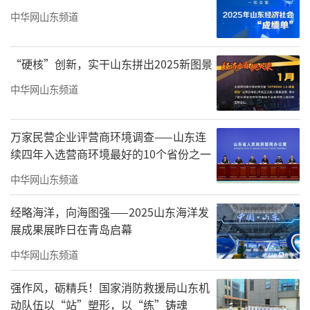
仍然让我耳目一新。一千个读者就有一千个哈
中华网山东频道
姆雷特，我相信在座的老师和朋友们，在欣赏
宋老师作品时的视角也或多或少有所不同，我
“硬核”创新，实干山东拼出2025新图景
姑且就从宋老师学生的角度，来谈一谈对宋老
中华网山东频道
师作品的理解。
首先，宋老师的绘画有今天的面貌，并不
万家民营企业评营商环境调查——山东连
是一蹴而就或者说是“嫁接”出来的，而是在
续四年入选营商环境最好的10个省份之一
一次次现场写生中生发而来的。如果把宋老师
中华网山东频道
的代表作品按时间顺序排列，大家一定有惊人
经略海洋，向海图强——2025山东海洋发
的发现：如今展出的“彩色时期”作品，历经
展成果展昨日在青岛启幕
母题探寻、视角打磨、语言淬炼，长达二十年
中华网山东频道
的成长。此次展览可以说只是宋老师艺术历程
强作风，砺精兵！国家消防救援局山东机
的一个切片，艺术从来没有捷径，宋老师这种
动队伍以“站”塑形，以“练”铸魂