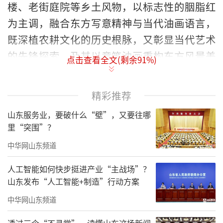
楼、老街庭院等乡土风物，以标志性的胭脂红
为主调，融合东方写意精神与当代油画语言，
既深植农耕文化的历史根脉，又彰显当代艺术
的先锋探索，及其以意笔油画重构东方风景美
点击查看全文(剩余
91
%)
学的深邃思考与创作活力。开幕当日，戴士
和、黄阿忠等众多艺术界名家齐聚，学术研讨
精彩推荐
深入、观展反响热烈。特采撷部分观展嘉宾的
山东服务业，要破什么“壁”，又要往哪
真挚感言，以期与读者共赏其艺、共悟其心，
里“突围”？
感受“胭脂劫”里的油彩温度与文化乡愁。
中华网山东频道
——编者按
人工智能如何快步挺进产业“主战场”？
山东发布“人工智能+制造”行动方案
中华网山东频道
透过三个“不寻常”，读懂山东这场新闻