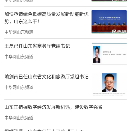
最后，祝贺恩师宋老师此次画展圆满成
加快塑造绿色低碳高质量发展新动能新优
功！相信宋老师在今后的艺术道路上，会给我
势，山东这么干！
们带来更多独特的视觉体验，让我们大家一起
中华网山东频道
拭目以待！
王磊已任山东省商务厅党组书记
（
文/赵康
，
镇江高等专科学校讲师
来
源：
中华网山东频道
艺术头条@写意当代油画）
宋永进作品欣赏
喻剑南已任山东省文化和旅游厅党组书记
中华网山东频道
山东正把握数字经济发展新机遇，建设数字强省
中华网山东频道