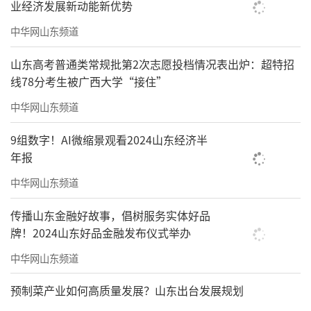
业经济发展新动能新优势
中华网山东频道
山东高考普通类常规批第2次志愿投档情况表出炉：超特招
线78分考生被广西大学“接住”
中华网山东频道
9组数字！AI微缩景观看2024山东经济半
年报
中华网山东频道
传播山东金融好故事，倡树服务实体好品
牌！2024山东好品金融发布仪式举办
宋永进
，1966年生，浙江兰溪人（祖籍浦
中华网山东频道
江），著名油画家、美术批评家，1992年毕业
预制菜产业如何高质量发展？山东出台发展规划
于中国美术学院美术教育系，2000年结业于中