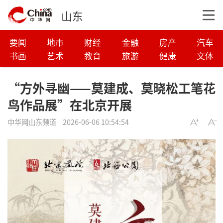
山东
要闻
地市
财经
金融
房产
汽车
书画
艺术
教育
旅游
健康
文体
“方外寻幽——莫建成、莫晓松工笔花
鸟作品展”在北京开展
中华网山东频道
2026-06-06 10:54:54