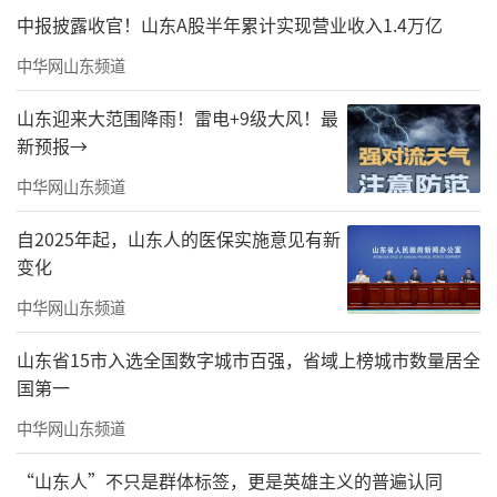
中报披露收官！山东A股半年累计实现营业收入1.4万亿
集中呈现，亦是传统工笔文脉在皇家园林的一
中华网山东频道
次诗意回响。
诚邀八方宾朋莅临北海画舫斋，游园中皇
山东迎来大范围降雨！雷电+9级大风！最
新预报→
家园林盛景，赏莫氏父子丹青妙笔，于湖光古
中华网山东频道
建与工笔佳构间静享幽雅墨趣。
自2025年起，山东人的医保实施意见有新
莫建成、莫晓松
变化
部分参展作品赏析
中华网山东频道
山东省15市入选全国数字城市百强，省域上榜城市数量居全
国第一
中华网山东频道
“山东人”不只是群体标签，更是英雄主义的普遍认同