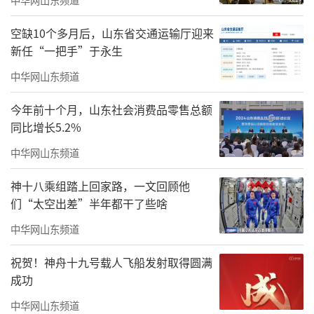
清代，倚水筑屋、廊榭萦波，曾是皇家御用雅
空缺10个多月后，山东省交通运输厅迎来
集之所，历来为京华文人品砚赏画的名胜。本
新任“一把手”于永生
次《方外寻幽——莫建成、莫晓松工笔花鸟作品
中华网山东频道
展》于6月5日至25日在此呈现，古园文脉与陇
今年前十个月，山东社会消费品零售总额
上丹青相逢，亭池烟景匹配工笔精微，成就一
同比增长5.2%
场跨越地域与古今的笔墨雅会。
中华网山东频道
莫建成先生扎根陇原数十年，以西北高原
神十八乘组踏上回家路，一文回顾他
雄浑气韵入画，是当代北方工笔花鸟代表人
们“太空出差”半年都干了些啥
物。深耕宋院体法度，兼融乡土野趣，《野风
中华网山东频道
秋鸣》系列取陇上山间秋卉野虫，笔墨苍茫疏
朗，自带黄土高原的沉厚质朴；荷作清雅绝
祝贺！神舟十九号载人飞船发射取得圆满
成功
尘，《竹鹤四条屏》澹远出尘，将陇原山川的
中华网山东频道
辽阔风骨凝于一花一鹤，以草木寄故土情怀，