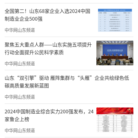
工致里藏山野逸气。
全国第二！山东68家企业入选2024中国
制造业企业500强
其子莫晓松承续家学，守古法而锐意革
中华网山东频道
新。溯源宋明工笔，取于非闇精勾、陈之佛润
色之长，重彩玉兰敷色温润璀璨，小写意荷花
聚焦五大重点人群——山东实施五项提升
空灵清逸，朱竹寄寓文人襟怀。他巧借现代构
行动全面提升公民科学素质
图美学，在传统线条、设色中融入当代审美，
中华网山东频道
打破工笔程式桎梏，让古典花鸟兼具古韵与新
山东“双引擎”驱动 雁阵集群与“头雁”企业共绘绿色低
意。
碳高质量发展新蓝图
父子一脉薪传，一守华夏墨韵、一开时代
中华网山东频道
新声，笔下花鸟状物精工传神，内里暗含天人
2024中国制造业综合实力200强发布，24
合一的东方哲思。古雅画舫临水，花木名画相
家鲁企上榜
映成趣，移步之间，园中风月与纸上生灵浑然
中华网山东频道
相融。本次展览既是莫氏两代工笔艺术成果的