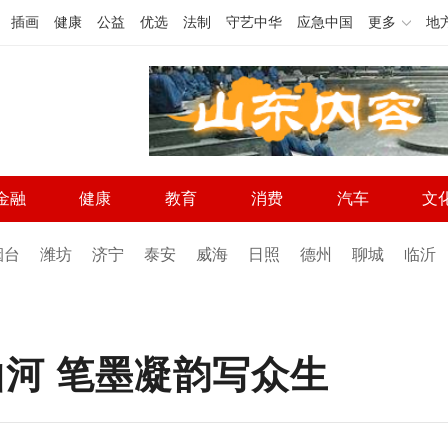
插画
健康
公益
优选
法制
守艺中华
应急中国
更多
地
金融
健康
教育
消费
汽车
文
烟台
潍坊
济宁
泰安
威海
日照
德州
聊城
临沂
山河 笔墨凝韵写众生