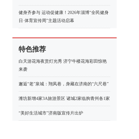
健身齐参与 运动促健康！2026年淄博“全民健身
日·体育宣传周”主题活动启幕
特色推荐
白天游花海夜赏灯光秀 济宁牛楼花海彩田惊艳
来袭
邂逅“老”泉城：翔凤巷，身藏在济南的“六尺巷”
潍坊新增4家3A旅游景区 诸城2家临朐青州各1家
“美好生活城市”济南版宣传片出炉