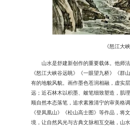
《怒江大峡谷
山水是舒建新创作的重要载体。他师
《怒江大峡谷远眺》《一眼望九桥》《群
有的地貌风貌。画作墨色苍润相融，虚实
远；近石林木以积墨、皴笔细致塑造，肌
顺自然本态落笔，追求素雅清宁的审美格
《登凤凰山》《松山高士图》等作品，将
境，让自然风光与古典文脉相互交融，山