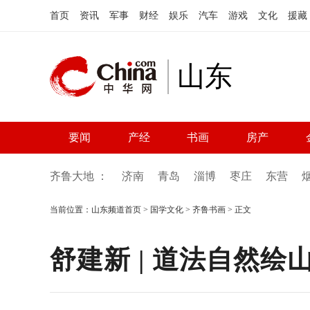
首页
资讯
军事
财经
娱乐
汽车
游戏
文化
援藏
山东
要闻
产经
书画
房产
齐鲁大地 ：
济南
青岛
淄博
枣庄
东营
当前位置：
山东频道首页
>
国学文化
>
齐鲁书画
> 正文
舒建新 | 道法自然绘