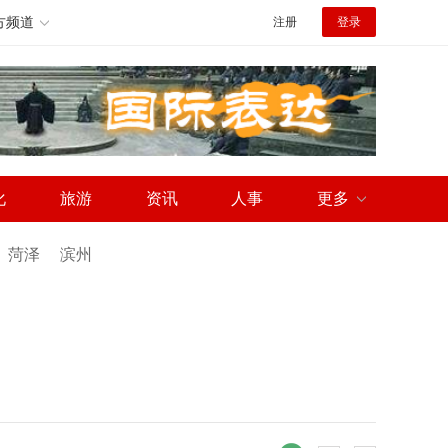
方频道
注册
登录
化
旅游
资讯
人事
更多
菏泽
滨州