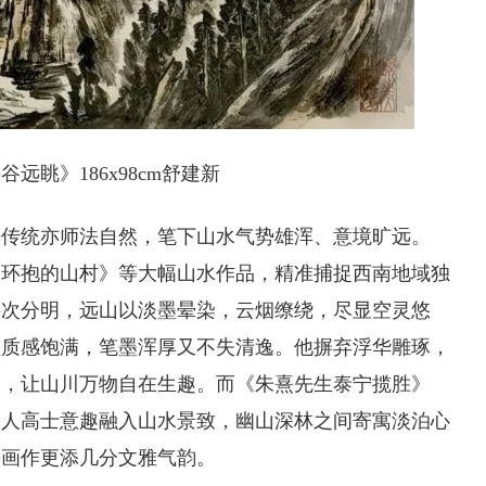
远眺》186x98cm舒建新
法传统亦师法自然，笔下山水气势雄浑、意境旷远。
山环抱的山村》等大幅山水作品，精准捕捉西南地域独
层次分明，远山以淡墨晕染，云烟缭绕，尽显空灵悠
理质感饱满，笔墨浑厚又不失清逸。他摒弃浮华雕琢，
调，让山川万物自在生趣。而《朱熹先生泰宁揽胜》
文人高士意趣融入山水景致，幽山深林之间寄寓淡泊心
水画作更添几分文雅气韵。