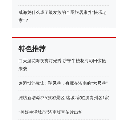
威海凭什么成了银发族的全季旅居康养“快乐老
家”？
特色推荐
白天游花海夜赏灯光秀 济宁牛楼花海彩田惊艳
来袭
邂逅“老”泉城：翔凤巷，身藏在济南的“六尺巷”
潍坊新增4家3A旅游景区 诸城2家临朐青州各1家
“美好生活城市”济南版宣传片出炉