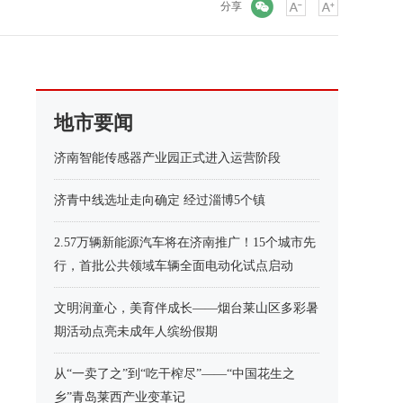
微信
分享
地市要闻
济南智能传感器产业园正式进入运营阶段
济青中线选址走向确定 经过淄博5个镇
2.57万辆新能源汽车将在济南推广！15个城市先
行，首批公共领域车辆全面电动化试点启动
文明润童心，美育伴成长——烟台莱山区多彩暑
期活动点亮未成年人缤纷假期
从“一卖了之”到“吃干榨尽”——“中国花生之
乡”青岛莱西产业变革记