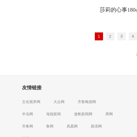
莎莉的心事180c
1
2
3
4
友情链接
文化视界网
大众网
齐鲁晚报网
半岛网
海报新闻
速豹新闻网
舜网
齐鲁网
鲁网
凤凰网
新浪网