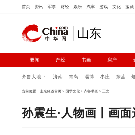
首页
资讯
军事
财经
娱乐
汽车
游戏
文化
援藏
山东
要闻
产经
书画
房产
齐鲁大地 ：
济南
青岛
淄博
枣庄
东营
当前位置：
山东频道首页
>
国学文化
>
齐鲁书画
> 正文
孙震生·人物画丨画