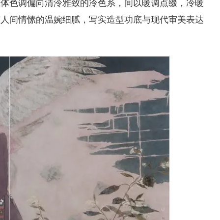
整体色调偏向清泠雅致的冷色系，间以暖调点缀，冷暖
有人间情愫的温婉细腻，写实造型功底与现代审美表达