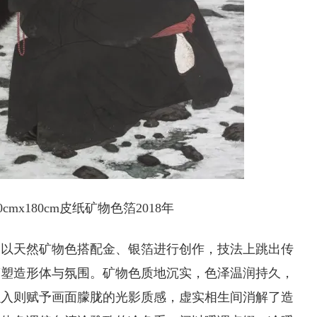
cmx180cm皮纸矿物色箔2018年
，以天然矿物色搭配金、银箔进行创作，技法上跳出传
箔塑造形体与氛围。矿物色质地沉实，色泽温润持久，
融入则赋予画面朦胧的光影质感，虚实相生间消解了造