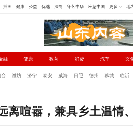
插画
健康
公益
优选
法制
守艺中华
应急中国
更多
地
金融
健康
教育
消费
汽车
文
烟台
潍坊
济宁
泰安
威海
日照
德州
聊城
临沂
面远离喧嚣，兼具乡土温情