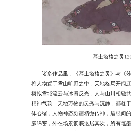
慕士塔格之灵120
诸多作品里，《慕士塔格之灵》与《
将人物置于雪山旷野之中，天地格局开阔
模拟雪域流云与冰雪反光，人与山川相融
精神气韵，天地万物的灵秀与沉静，都凝
体心绪，人物神态刻画精微传神，眉眼间
腻绵密，外在场景彻底退居其次，所有笔