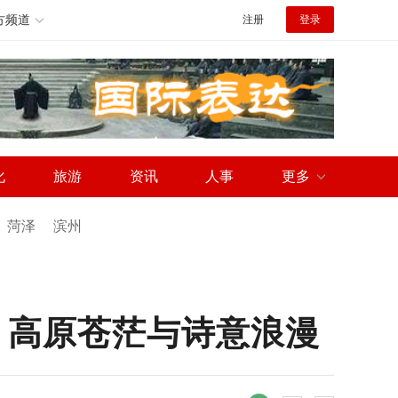
方频道
注册
登录
化
旅游
资讯
人事
更多
菏泽
滨州
、高原苍茫与诗意浪漫