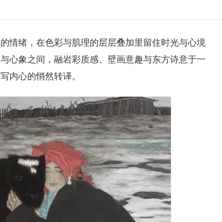
形的情绪，在色彩与肌理的层层叠加里留住时光与心境
象与心象之间，融岩彩质感、壁画意趣与东方诗意于一
抒写内心的悄然转译。