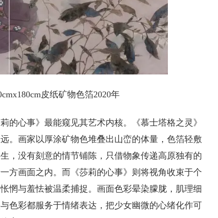
cmx180cm皮纸矿物色箔2020年
莎莉的心事》最能窥见其艺术内核。《慕士塔格之灵》
辽远。画家以厚涂矿物色堆叠出山峦的体量，色箔轻敷
共生，没有刻意的情节铺陈，只借物象传递高原独有的
于一方画面之内。而《莎莉的心事》则将视角收束于个
的怅惘与羞怯被温柔捕捉。画面色彩晕染朦胧，肌理细
墨与色彩都服务于情绪表达，把少女幽微的心绪化作可