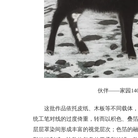
伙伴——家园140
这批作品依托皮纸、木板等不同载体
统工笔对线的过度倚重，转而以积色、叠
层层罩染间形成丰富的视觉层次；色箔的