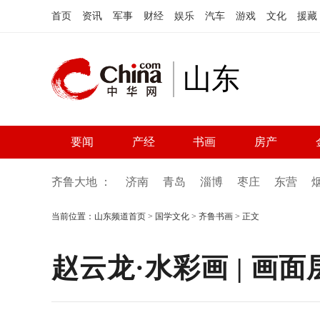
首页
资讯
军事
财经
娱乐
汽车
游戏
文化
援藏
山东
要闻
产经
书画
房产
齐鲁大地 ：
济南
青岛
淄博
枣庄
东营
当前位置：
山东频道首页
>
国学文化
>
齐鲁书画
> 正文
赵云龙·水彩画 | 