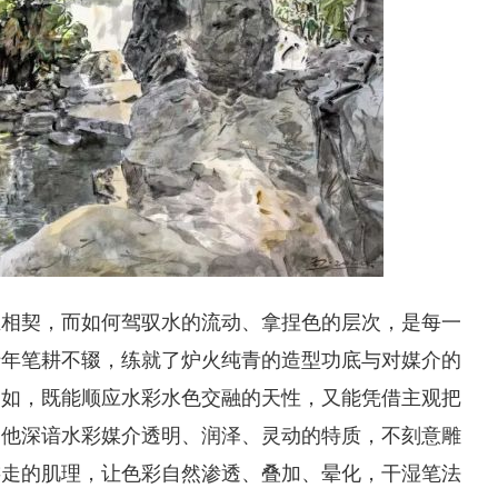
生相契，而如何驾驭水的流动、拿捏色的层次，是每一
十年笔耕不辍，练就了炉火纯青的造型功底与对媒介的
自如，既能顺应水彩水色交融的天性，又能凭借主观把
。他深谙水彩媒介透明、润泽、灵动的特质，不刻意雕
游走的肌理，让色彩自然渗透、叠加、晕化，干湿笔法