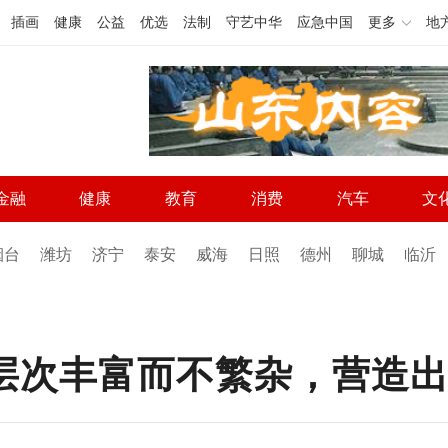
插画
健康
公益
优选
法制
守艺中华
应急中国
更多
地
金融
健康
教育
消费
汽车
文
烟台
潍坊
济宁
泰安
威海
日照
德州
聊城
临沂
画面层次丰富而不繁杂，营造