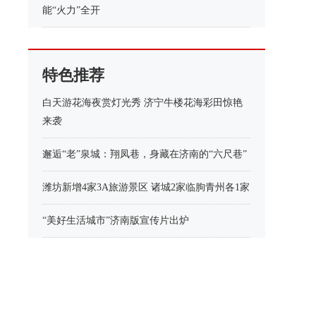
能“火力”全开
特色推荐
白天游花海夜赏灯光秀 济宁牛楼花海彩田惊艳
来袭
邂逅“老”泉城：翔凤巷，身藏在济南的“六尺巷”
潍坊新增4家3A旅游景区 诸城2家临朐青州各1家
“美好生活城市”济南版宣传片出炉