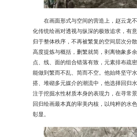
在画面形式与空间的营造上，赵云龙
化传统绘画对透视与纵深的极致追求，有
归于整体秩序，不再被繁复的空间层次分
高度提炼与概括，删繁就简，剥离物象多
点、线、面的组合错落有致，元素排布疏
能做到繁而不乱、简而不空。他始终坚守
搭、堆砌多元媒介的潮流中，他选择回归
注于挖掘水性材质本身的表现力，在寻常
回归绘画最本真的审美内核，以纯粹的水
彰显。