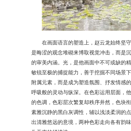
在画面语言的塑造上，赵云龙始终坚
是晦涩的观念堆砌来博取视觉冲击，而是
的审美内涵。光，是他画面中不可或缺的
敏锐至极的捕捉能力，善于挖掘不同场景
附属元素，而是成为塑造氛围、抒发情感
呼吸般的灵动与纵深。在色彩运用层面，
的色调，色彩层次繁复却秩序井然，色块
素雅沉静的黑白灰调性，辅以浅淡柔润的
出清雅悠远的意境，两种色彩走向各有韵