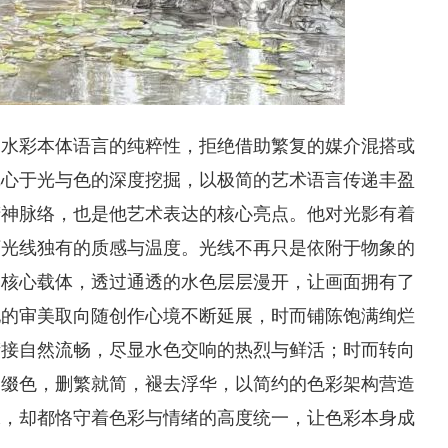
守水彩本体语言的纯粹性，拒绝借助繁复的媒介混搭或
沉心于光与色的深度挖掘，以极简的艺术语言传递丰盈
精神脉络，也是他艺术表达的核心亮点。他对光影有着
下光线独有的质感与温度。光线不再只是依附于物象的
的核心载体，透过通透的水色层层漫开，让画面拥有了
他的审美取向随创作心境不断延展，时而铺陈饱满绚烂
衔接自然流畅，尽显水色交响的热烈与鲜活；时而转向
点缀色，删繁就简，褪去浮华，以简约的色彩架构营造
味，却都恪守着色彩与情绪的高度统一，让色彩本身成