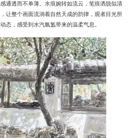
质感通透而不单薄。水痕婉转如流云，笔痕洒脱似清
气，让整个画面流淌着自然天成的韵律，观者目光所
的动态，感受到水汽氤氲带来的温柔气息。