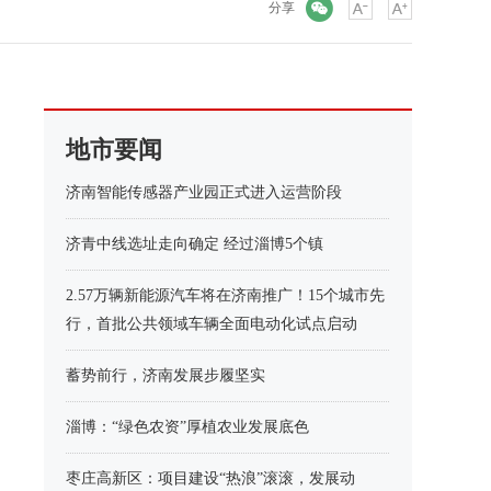
微信
分享
地市要闻
济南智能传感器产业园正式进入运营阶段
济青中线选址走向确定 经过淄博5个镇
2.57万辆新能源汽车将在济南推广！15个城市先
行，首批公共领域车辆全面电动化试点启动
蓄势前行，济南发展步履坚实
淄博：“绿色农资”厚植农业发展底色
枣庄高新区：项目建设“热浪”滚滚，发展动