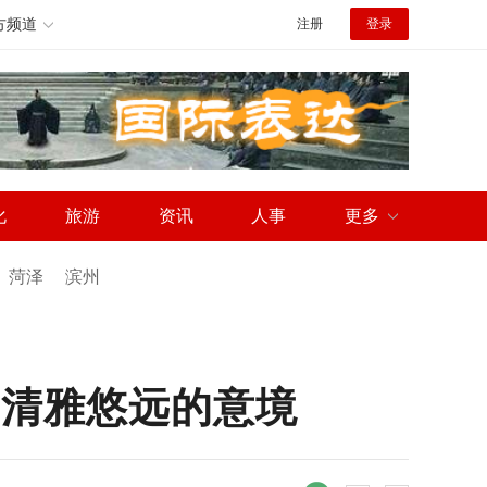
方频道
注册
登录
化
旅游
资讯
人事
更多
菏泽
滨州
出清雅悠远的意境