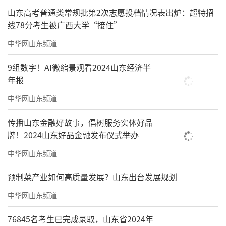
作，主持或参与省级、国家级课题十余项。已
山东高考普通类常规批第2次志愿投档情况表出炉：超特招
线78分考生被广西大学“接住”
发表20余篇学术论文。近年来，策划或主持十
余场学术性美展和专题研讨会，在省内外高校
中华网山东频道
及专业学术团体发表专题演讲20余场。
9组数字！AI微缩景观看2024山东经济半
年报
擅长水墨、彩墨与综合绘画，兼长书法，
中华网山东频道
多件作品为省级以上专业场馆收藏，彩墨综合
材料作品《梦·蝶》入选第十四届全国美展。
传播山东金融好故事，倡树服务实体好品
牌！2024山东好品金融发布仪式举办
责任编辑：王晓晖
中华网山东频道
预制菜产业如何高质量发展？山东出台发展规划
中华网山东频道
76845名考生已完成录取，山东省2024年