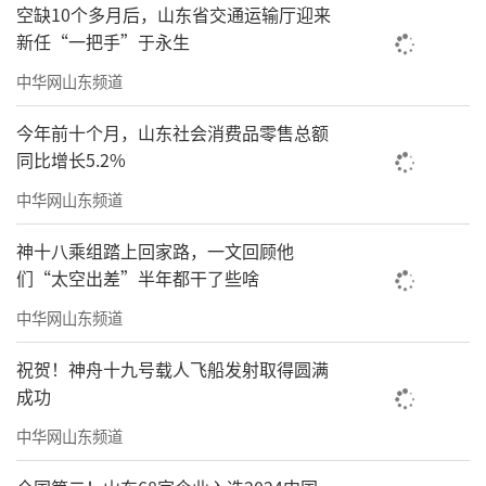
在场
空缺10个多月后，山东省交通运输厅迎来
新任“一把手”于永生
去年毕业季，福建师范大学美术学院的主
中华网山东频道
题是“提示词”，鼓励学生拥抱AI；而今年，
是“在场”。
今年前十个月，山东社会消费品零售总额
同比增长5.2%
“当AI凶猛来临，人们总在想AI是否会取代
中华网山东频道
艺术。我们提‘在场’，是重提艺术中人与心
手之间的状态——人的智慧，人的手感，人的温
神十八乘组踏上回家路，一文回顾他
度，人的审美，这是AI取代不了的。”
们“太空出差”半年都干了些啥
中华网山东频道
他说的“在场”有多层含义：身体的在场
——走出象牙塔，到乡村去体验；情感的在场
祝贺！神舟十九号载人飞船发射取得圆满
——亲身感受，用心观察；审美的在场——
成功
从“眼中之竹”到“手中之竹”，需要亲身经
中华网山东频道
历与熟练技巧，才能成就优秀作品。