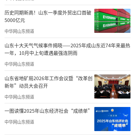
与公众分享，并受邀为艺术创作者做专题交
历史同期新高！山东一季度外贸出口首破
流。他说：“梳理美术史，是为了给美术创作
5000亿元
服务的。”学术反哺创作，学问才不会悬浮。
中华网山东频道
山东十大天气气候事件揭晓——2025年成山东近74年来最热
一年，10月中上旬遭遇最强连阴雨
中华网山东频道
山东省地矿局2026年工作会议暨“改革创
新年”动员大会召开
中华网山东频道
一图读懂2025年山东经济社会“成绩单”
中华网山东频道