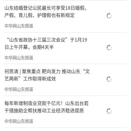
山东结婚登记公民最长可享受18日婚假，
产假、育儿假、护理假也有新规定
中华网山东频道
“山东省政协十三届三次会议”于1月19
日上午开幕，会期4天半
中华网山东频道
何思清 | 聚焦重点 靶向发力 推动山东“文
艺两新”工作取得新成效
中华网山东频道
每年新增制造业贷款千亿元！山东出台若
干措施助企帮扶推动工业经济稳进提质
《梦蝶》纸本水墨综合2022年138×138cm
中华网山东频道