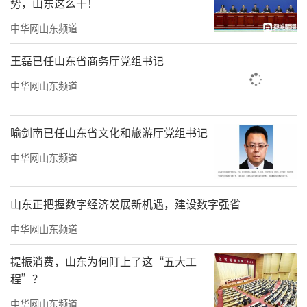
势，山东这么干！
中华网山东频道
王磊已任山东省商务厅党组书记
中华网山东频道
《水上屋子》纸本水粉1991年40×55cm
行进与变迁
喻剑南已任山东省文化和旅游厅党组书记
采访当天，我们行走在福建师范大学美术
中华网山东频道
馆，正在进行的展览是“行进与变迁——当代山
水画的学术梳理与呈现”，这是一场全国高校
山东正把握数字经济发展新机遇，建设数字强省
联合巡展。展览汇集了20世纪50年代至90年代
中华网山东频道
出生的百余位代表性山水画家作品，呈现中国
提振消费，山东为何盯上了这“五大工
山水画四十年的发展脉络。
程”？
罗礼平既是这场展览的学术主持，也是参
中华网山东频道