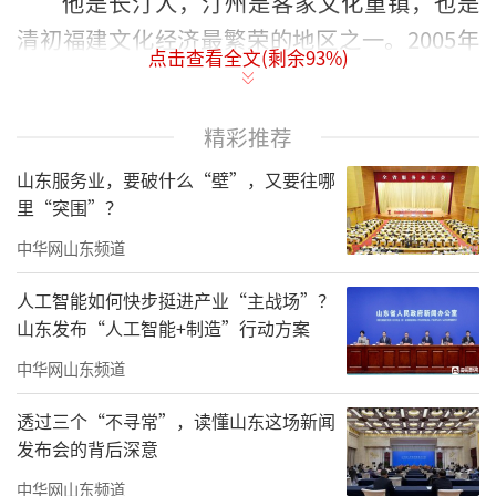
他是长汀人，汀州是客家文化重镇，也是
清初福建文化经济最繁荣的地区之一。2005年
点击查看全文(剩余
93
%)
在北京大学读研期间，他选择了清初汀州画家
上官周作为硕士论文主题，梳理其交游，做出
精彩推荐
年表，把这位被低估的人物重新放回美术史视
山东服务业，要破什么“壁”，又要往哪
野。从上官周延展到闽西汀州画家群——华嵒、
里“突围”？
黄慎等一批在全国画坛占有一席之地的福建画
中华网山东频道
家，再扩展到整个福建，从宋代到近现代，他
把闽派艺术的文脉梳理出来——有传统、有代表
人工智能如何快步挺进产业“主战场”？
山东发布“人工智能+制造”行动方案
性人物、有清晰的传承流变，更有与当代对话
的潜能。
他主持了福建省社科项目《闽西文化
中华网山东频道
地理变迁与清代汀州画家研究》，又承担重点
透过三个“不寻常”，读懂山东这场新闻
课题《闽派绘画艺术发展史研究》。研究不止
发布会的背后深意
于案头，他将其转化为讲座，在福建省图书馆
中华网山东频道