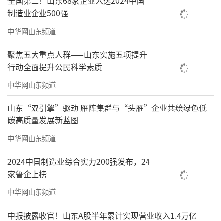
全国第二！山东68家企业入选2024中国
制造业企业500强
福建师范大学美术学院在漳平、浦城、惠
安等地建立了写生基地和艺术赋能乡村振兴的
中华网山东频道
实践平台。“乡村是一本活教材，学生走出校
聚焦五大重点人群——山东实施五项提升
园，看到乡村的烟火气，才有真切感受。”
行动全面提升公民科学素质
他始终相信“人在现场”的力量。那些对
中华网山东频道
闽派文脉的追溯、对水墨语言的实验、对艺术
山东“双引擎”驱动 雁阵集群与“头雁”企业共绘绿色低
教育的关切，归根结底都是在做同一件事：让
碳高质量发展新蓝图
艺术保持人的温度。而这温度，不在算法里。
中华网山东频道
作品欣赏
2024中国制造业综合实力200强发布，24
家鲁企上榜
中华网山东频道
中报披露收官！山东A股半年累计实现营业收入1.4万亿