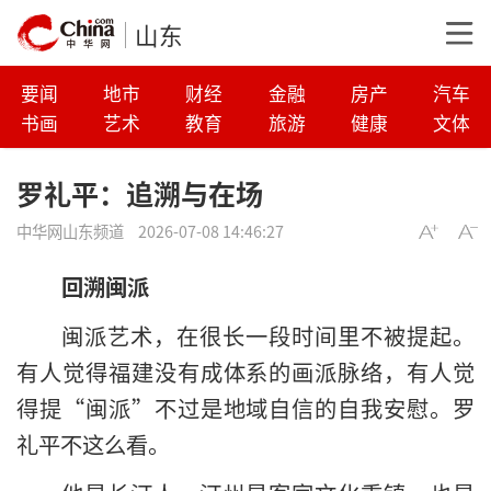
山东
要闻
地市
财经
金融
房产
汽车
书画
艺术
教育
旅游
健康
文体
罗礼平：追溯与在场
中华网山东频道
2026-07-08 14:46:27
回溯闽派
闽派艺术，在很长一段时间里不被提起。
有人觉得福建没有成体系的画派脉络，有人觉
得提“闽派”不过是地域自信的自我安慰。罗
礼平不这么看。