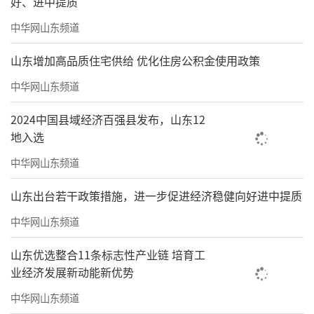
罗礼平
好、进中提质
中华网山东频道
美术学博士、教授
山东增加高品质住宅供给 优化住房公积金使用政策
福建师范大学美术学院院长
中华网山东频道
美术馆馆长、博士研究生导师
2024中国县域经济百强县发布，山东12
兼任教育部高等学校美术学类教指委委员
地入选
教育部高校师范专业认证专家
中华网山东频道
中国美术家协会会员
山东出台若干政策措施，进一步促进经济稳健向好进中提质
中国文艺评论家协会会员
中华网山东频道
福建省美术家协会理论委员会主任
山东优选整合11条标志性产业链 培育工
业经济发展新动能新优势
先后就读福建师范大学美术学院、北京大
中华网山东频道
学艺术学院。长期从事区域美术研究和美术创