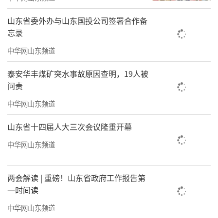
展画家。“有些学术主持是理论家，不一定画
山东省委外办与山东国投公司签署合作备
画。我刚好两边都做。”站在创作者的本位，
忘录
面对的是构图、笔墨、偶然性的问题；而做学
中华网山东频道
术主持，必须把“我”退后一步，需要有更宽
泰安华丰煤矿突水事故原因查明，19人被
阔的视野和清晰的学术观点。
问责
这场展览被视作一个重要契机——深度挖掘
中华网山东频道
闽地特色美术资源，推动传统山水文脉、地域
山东省十四届人大三次会议隆重开幕
美术风貌与当代艺术创作深度融合。从闽西客
中华网山东频道
家传统到闽南海洋文化，从福州漆艺到文脉的
传承与更迭，他深耕多年的区域美术研究，正
两会解读 | 重磅！山东省政府工作报告第
在转化为教学与创作的资源。
一时间读
中华网山东频道