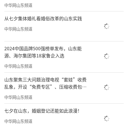
中华网山东频道
从七夕集体婚礼看婚俗改革的山东实践
中华网山东频道
《湄洲鹅尾风光》之四纸本水墨2026年45×55cm
2024中国品牌500强榜单发布，山东能
（采访/林亭
来源：艺术厦航）
源、海尔集团等18家鲁企入选
中华网山东频道
画家简介
山东聚焦三大问题治理电视“套娃”收费
乱象，开设“免费专区”、压缩收费包比
例70%以上
中华网山东频道
七夕在山东，婚姻登记还能如此浪漫！
中华网山东频道