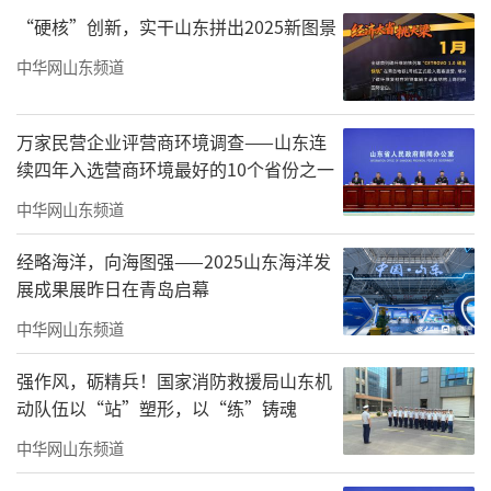
“硬核”创新，实干山东拼出2025新图景
中华网山东频道
万家民营企业评营商环境调查——山东连
续四年入选营商环境最好的10个省份之一
中华网山东频道
《白昼》布面丙烯1993年120×80cm
经略海洋，向海图强——2025山东海洋发
创作的内核
展成果展昨日在青岛启幕
罗礼平近期的创作呈现两种面貌：当代水
中华网山东频道
墨探索与写生作品。他试图把中国水墨与当代
强作风，砺精兵！国家消防救援局山东机
材料结合，寻找自己的呈现方式。
动队伍以“站”塑形，以“练”铸魂
他的作品中似有一种“撕碎与重组”的痕
中华网山东频道
迹——从泼洒中重组，或将都市景观拆解为抽象