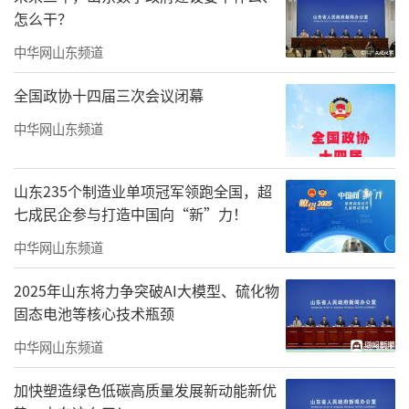
怎么干？
盾：“坚持以人民为中心的创作导向，深入生
活扎根人民，与传统文化创作理念是相通
中华网山东频道
的。”
全国政协十四届三次会议闭幕
担任更多行政工作后，时间变得零
中华网山东频道
散。“能够安安静静坐下来画画写字，那是非
常幸福的事情。”他笑言，“古代文人也一
山东235个制造业单项冠军领跑全国，超
样。工作第一，画画第二。”
七成民企参与打造中国向“新”力！
中华网山东频道
2025年山东将力争突破AI大模型、硫化物
固态电池等核心技术瓶颈
中华网山东频道
加快塑造绿色低碳高质量发展新动能新优