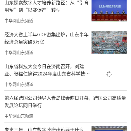
山东探索数字人才培养新路径：从“引育
肌理，这是否是多年的设计教学经验留下
用留”到“以赛促产”转型
的“构成意识”起了作用？“是偶然性。手头
中华网山东频道
有一堆长条纸，画完后重新组合，发现不
错。”或许创作的迷人之处，就在于偶然之
经济大省上半年GDP密集出炉，山东半年
经济总量突破5万亿
间、可控与不可控之间的张力。
中华网山东频道
他看重“意象”与“抽象”的融合——“东
方‘意象’为抽象形式注入精神温度，西
山东省科技大会今日在济南召开，刘建
亚、张福仁摘得2024年度山东省科学技术
方‘抽象’则为传统意象提供现代性的表达路
奖最高奖！
中华网山东频道
径。”这不是风格的拼接，而是让传统水墨在
当代语境中焕发活力。
第六届跨国公司领导人青岛峰会昨日开幕，跨国公司高质量
发展论坛同日举行
关于创作动因，他谈到传统艺术创作
中华网山东频道
的“三重动因”——言志缘情、畅神娱人、经世
致用。在他看来，这三者在今天并不矛
未来三年，山东数字政府建设要干什么、