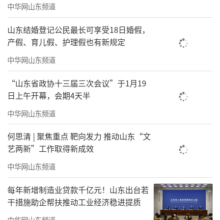
中华网山东频道
月28日消息，日前，中共中央决定：张国清同
志不再兼任辽宁省委书记、常委、委员职务，
山东结婚登记公民最长可享受18日婚假，
产假、育儿假、护理假也有新规定
郝鹏同志任辽宁省委委员、常委、书记。
中华网山东频道
（来源：新黄河客户端综合）
“山东省政协十三届三次会议”于1月19
责任编辑：窦静
日上午开幕，会期4天半
中华网山东频道
何思清 | 聚焦重点 靶向发力 推动山东“文
艺两新”工作取得新成效
中华网山东频道
每年新增制造业贷款千亿元！山东出台若
干措施助企帮扶推动工业经济稳进提质
中华网山东频道