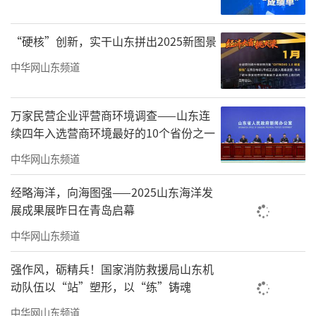
等奖1项、三等奖1项、省部级奖项5项，发表论
文30余篇，出版专著3部，获2012年第十四届中
“硬核”创新，实干山东拼出2025新图景
国专利金奖。
中华网山东频道
据澎湃新闻梳理，张玉卓早期的职业生涯
与煤炭产业紧密相联，拥有三十余年煤炭职业
万家民营企业评营商环境调查——山东连
生涯及在全球最大煤炭供应商神华集团（2017
续四年入选营商环境最好的10个省份之一
年与国电集团重组为国家能源集团）长达十五
中华网山东频道
年工作经历。
经略海洋，向海图强——2025山东海洋发
进入神华集团工作之前，张玉卓活跃在国
展成果展昨日在青岛启幕
内外学术界，是煤炭领域倍受关注的青年学
中华网山东频道
者；在矿山一线，煤矿工人亲切地称其为“矿
强作风，砺精兵！国家消防救援局山东机
工博士”。他曾任煤炭科学研究总院北京开采
动队伍以“站”塑形，以“练”铸魂
研究所研究室副主任；英国南安普顿大学从事
中华网山东频道