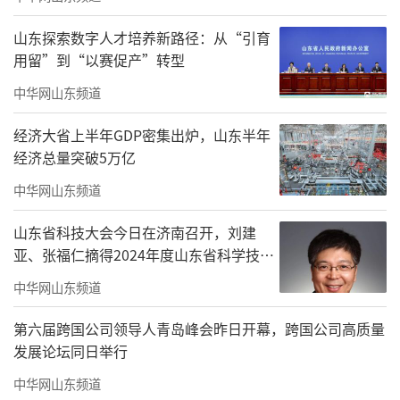
博士后研究；美国南伊利诺依大学采矿与环境
工程系从事研究工作；煤炭科学研究总院北京
山东探索数字人才培养新路径：从“引育
用留”到“以赛促产”转型
开采研究所副所长；煤炭科学研究总院院长助
理、副院长、院长兼党委副书记。出任煤科院
中华网山东频道
院长时，张玉卓年仅37岁。
经济大省上半年GDP密集出炉，山东半年
经济总量突破5万亿
在神华集团担任高管期间，精通外语的张
玉卓积极推动神华与国际能源大企业的合作。
中华网山东频道
他被称为典型的学者型高管。
山东省科技大会今日在济南召开，刘建
亚、张福仁摘得2024年度山东省科学技术
在中国的以煤制油实践中，张玉卓扮演了
奖最高奖！
中华网山东频道
重要角色。早在煤炭科学研究总院担任副院
长、院长期间，张玉卓便把煤液化制油的产业
第六届跨国公司领导人青岛峰会昨日开幕，跨国公司高质量
化作为国家战略项目，组织专业人员提出中国
发展论坛同日举行
煤炭直接液化技术的雏形。2002年进入神华集
中华网山东频道