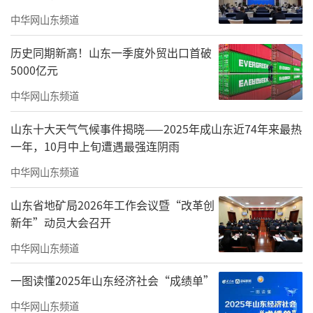
月，张玉卓调任中国科学技术协会党组书记，
中华网山东频道
直至此番履新。
历史同期新高！山东一季度外贸出口首破
综合中国工程院官网等公开资料，张玉卓1
5000亿元
989年毕业于北京科技大学，获工学博士学位，
中华网山东频道
2011年当选中国工程院院士。长期从事能源领
域的研究与产业化工作，在新型煤化工等领域
山东十大天气气候事件揭晓——2025年成山东近74年来最热
一年，10月中上旬遭遇最强连阴雨
取得多项创新成果。曾主持建成全球首套年产1
中华网山东频道
08万吨油品的煤直接液化装置并实现安全稳定
长周期运行，使我国成为唯一掌握百万吨级煤
山东省地矿局2026年工作会议暨“改革创
直接液化技术的国家；应用我国自主知识产权
新年”动员大会召开
技术，主持率先建成60万吨/年煤基烯烃工程并
中华网山东频道
实现商业化运行，奠定了我国煤基烯烃产业的
一图读懂2025年山东经济社会“成绩单”
国际领先地位。获国家科技进步一等奖1项、二
中华网山东频道