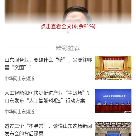
点击查看全文(剩余
91
%)
精彩推荐
山东服务业，要破什么“壁”，又要往哪
里“突围”？
中华网山东频道
人工智能如何快步挺进产业“主战场”？
现年60岁的张玉卓是山东寿光人，他是第
山东发布“人工智能+制造”行动方案
二十届中央委员会委员、中国工程院院士，也
中华网山东频道
是资深能源专家，曾先后担任全球最大煤炭企
透过三个“不寻常”，读懂山东这场新闻
业和世界最大炼油企业的“一把手”。2021年7
发布会的背后深意