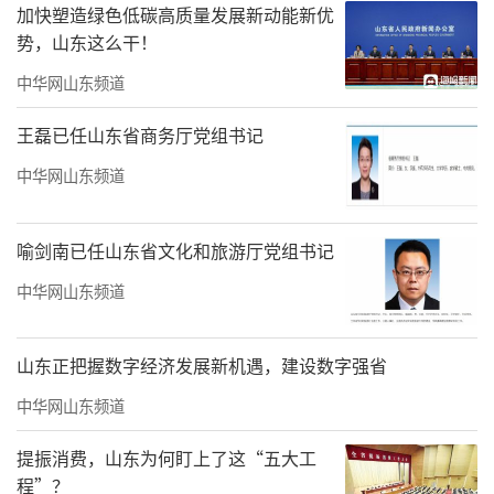
加快塑造绿色低碳高质量发展新动能新优
国石化集团，成为首位非石油系统出身的石油
势，山东这么干！
央企董事长。中国石化集团是中国最大的成品
中华网山东频道
油和石化产品供应商、第二大油气生产商，是
世界第一大炼油公司、第二大化工公司，加油
王磊已任山东省商务厅党组书记
站总数位居世界第二。
中华网山东频道
对于全球石油石化行业而言，新冠疫情下
的2020年是史上最具挑战的年份。新冠疫情爆
喻剑南已任山东省文化和旅游厅党组书记
发初期，中国石化迅速转产增产抗疫医卫原
中华网山东频道
料，用12天建成一条口罩核心原料熔喷布生产
线，用76天从无到有，建成全球最大熔喷布生
山东正把握数字经济发展新机遇，建设数字强省
产商，大大缓解国内口罩价高量紧局面。同
中华网山东频道
时，张玉卓带领下的中国石化提出新的转型愿
提振消费，山东为何盯上了这“五大工
景目标：打造世界领先洁净能源化工公司。
程”？