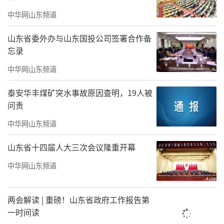
彼时，张玉卓对此的解释是，“世界领
中华网山东频道
先”不仅是世界一流，而且要做到一流的前几
山东省委外办与山东国投公司签署合作备
名。“洁净”是能源化工领域的一场深刻革
忘录
命，是开拓石油石化光明前景的战略方向。作
中华网山东频道
为国有重要骨干企业，必须顺应时代潮流，主
动投身变革，站到未来发展的制高点和制胜点
泰安华丰煤矿突水事故原因查明，19人被
问责
上。
中华网山东频道
在其担任“一把手”期间，中国石化提
山东省十四届人大三次会议隆重开幕
出“中国第一大氢能公司”的目标，氢能、充
换电业务加快推进，光伏、地热、风能等新能
中华网山东频道
源业务稳步发展。
两会解读 | 重磅！山东省政府工作报告第
担任上一任国务院国资委党委书记的是郝
一时间读
鹏，他同时担任国资委主任一职。据新华社11