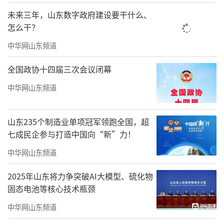
团后，张玉卓全面负责神华的煤制油战略。最
未来三年，山东数字政府建设要干什么、
具标志性意义的是，2016年12月，总投资达55
怎么干？
0亿元、全球单套规模最大的煤制油项目神华宁
中华网山东频道
煤集团400万吨/年煤炭间接液化示范项目正式
全国政协十四届三次会议闭幕
投产。
中华网山东频道
2014年5月起，张玉卓出任神华集团董事
长、党组书记，直至2017年3月赴任天津市委常
山东235个制造业单项冠军领跑全国，超
委、滨海新区区委书记。彼时，神华集团已不
七成民企参与打造中国向“新”力！
是一家纯粹的煤炭企业，而是转型成为以煤为
中华网山东频道
基础，集电力、铁路、港口、航运、煤制油与
煤化工为一体，产运销一条龙经营的特大型能
2025年山东将力争突破AI大模型、硫化物
固态电池等核心技术瓶颈
源企业。
中华网山东频道
2020年1月，张玉卓重回能源行业、空降中