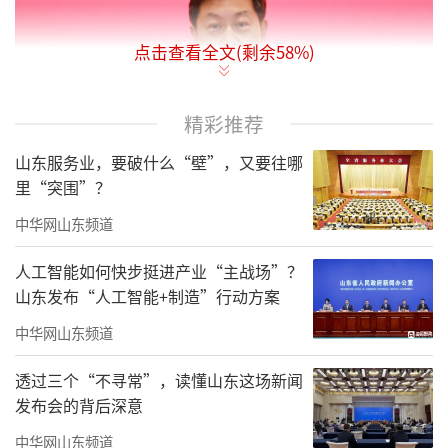
点击查看全文(剩余
58
%)
精彩推荐
山东服务业，要破什么“壁”，又要往哪
里“突围”？
中华网山东频道
据医院官网介绍，陈鑫，男，回族，1969
人工智能如何快步挺进产业“主战场”？
年1月出生，山东济南人，中共党员，经济学硕
山东发布“人工智能+制造”行动方案
士，研究员。1987年考入山东医科大学医疗系
中华网山东频道
学习，1992年获医学学士学位；2004年在山东
大学经济学院学习，2007年获得经济学硕士学
透过三个“不寻常”，读懂山东这场新闻
发布会的背后深意
位。1992年至2003年在山东大学医学院担任辅
导员；2004年1月任山东大学学生工作部副部
中华网山东频道