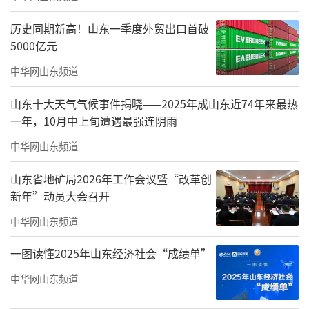
长；2010年10月任山东大学医学院党委书记；2
历史同期新高！山东一季度外贸出口首破
015年7月任山东大学齐鲁医学部党工委副书
5000亿元
记；2017年9月任齐鲁医学院党工委副书记，20
中华网山东频道
18年5月兼任齐鲁医学院纪工委书记。
山东十大天气气候事件揭晓——2025年成山东近74年来最热
山东大学党委副书记陈宏伟，山东大学副
一年，10月中上旬遭遇最强连阴雨
校长、齐鲁医学院院长易凡出席会议并讲话，
中华网山东频道
齐鲁医院院长陈玉国主持会议。
（来源：大众
山东省地矿局2026年工作会议暨“改革创
日报 记者 徐晨 通讯员 李小诗 崔子昂）
新年”动员大会召开
责任编辑：马蓉蓉
中华网山东频道
一图读懂2025年山东经济社会“成绩单”
中华网山东频道