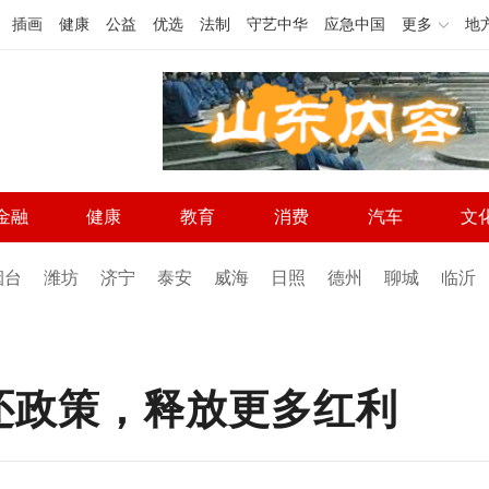
插画
健康
公益
优选
法制
守艺中华
应急中国
更多
地
金融
健康
教育
消费
汽车
文
烟台
潍坊
济宁
泰安
威海
日照
德州
聊城
临沂
还政策，释放更多红利