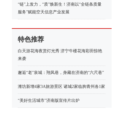
“链”上发力，“质”焕新生！济南以“全链条质量
服务”赋能空天信息产业发展
特色推荐
白天游花海夜赏灯光秀 济宁牛楼花海彩田惊艳
来袭
邂逅“老”泉城：翔凤巷，身藏在济南的“六尺巷”
潍坊新增4家3A旅游景区 诸城2家临朐青州各1家
“美好生活城市”济南版宣传片出炉