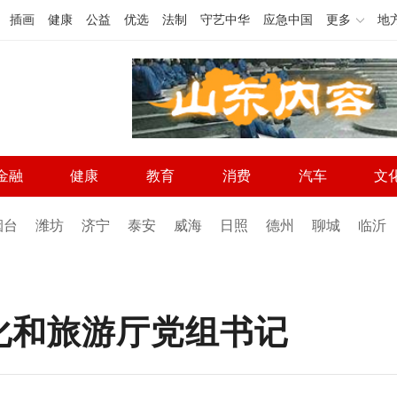
插画
健康
公益
优选
法制
守艺中华
应急中国
更多
地
金融
健康
教育
消费
汽车
文
烟台
潍坊
济宁
泰安
威海
日照
德州
聊城
临沂
化和旅游厅党组书记