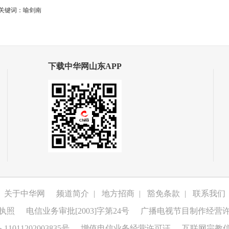
关键词：喻剑南
下载中华网山东APP
关于中华网
频道简介
|
地方招商
|
豁免条款
|
联系我们
执照
电信业务审批[2003]字第24号
广播电视节目制作经营
1011202003835号
增值电信业务经营许可证
互联网宗教