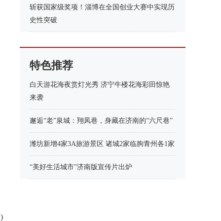
斩获国家级奖项！淄博在全国创业大赛中实现历
史性突破
特色推荐
白天游花海夜赏灯光秀 济宁牛楼花海彩田惊艳
来袭
邂逅“老”泉城：翔凤巷，身藏在济南的“六尺巷”
潍坊新增4家3A旅游景区 诸城2家临朐青州各1家
“美好生活城市”济南版宣传片出炉
)