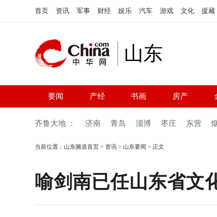
首页
资讯
军事
财经
娱乐
汽车
游戏
文化
援藏
山东
要闻
产经
书画
房产
齐鲁大地 ：
济南
青岛
淄博
枣庄
东营
当前位置：
山东频道首页
>
资讯
>
山东要闻
> 正文
喻剑南已任山东省文