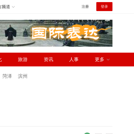
方频道
注册
登录
化
旅游
资讯
人事
更多
菏泽
滨州