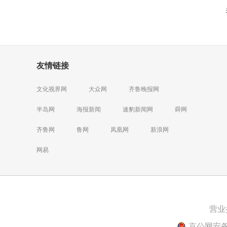
友情链接
文化视界网
大众网
齐鲁晚报网
半岛网
海报新闻
速豹新闻网
舜网
齐鲁网
鲁网
凤凰网
新浪网
网易
营业
京公网安备 1