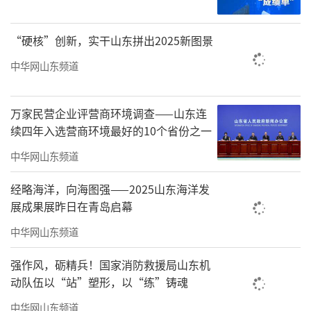
资金使用效率，维护全体股东和公司利益，结
合募投项目当前实际建设情况，经审慎评估和
“硬核”创新，实干山东拼出2025新图景
综合考量，在不改变募投项目实施主体、实施
中华网山东频道
方式、投资用途的前提下，拟将“研发中心建
设项目”达到预定可使用状态的日期延期至202
万家民营企业评营商环境调查——山东连
6年12月。
续四年入选营商环境最好的10个省份之一
（来源：山东财经报道 刘勇）
中华网山东频道
责任编辑：寿鹏瑶
经略海洋，向海图强——2025山东海洋发
展成果展昨日在青岛启幕
中华网山东频道
强作风，砺精兵！国家消防救援局山东机
动队伍以“站”塑形，以“练”铸魂
中华网山东频道