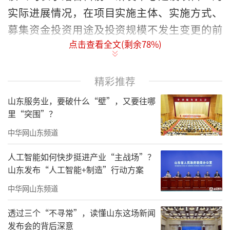
实际进展情况，在项目实施主体、实施方式、
募集资金投资用途及投资规模不发生变更的前
点击查看全文(剩余
78
%)
提下，经过谨慎研究，对募投项目达到预定可
使用状态的日期进行调整。原项目达到预定可
使用状态日期为2025年12月，调整后项目达到
精彩推荐
预定可使用状态日期为2026年12月。
山东服务业，要破什么“壁”，又要往哪
里“突围”？
威高骨科表示，在骨科集采政策的影响
中华网山东频道
下，公司根据行业发展动态，调整了产品研发
规划，目前公司研发中心建设项目已经完成上
人工智能如何快步挺进产业“主战场”？
山东发布“人工智能+制造”行动方案
海及武汉实施地点的新增，研发方向覆盖脊柱
类、创伤类、关节类及运动医学类主营系列产
中华网山东频道
品，重点推进脊柱微创、3D打印、颅颌面修补
透过三个“不寻常”，读懂山东这场新闻
等高附加值产线的技术突破和产品创新。脊柱
发布会的背后深意