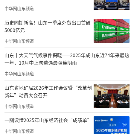
微创产线整合了骨科内镜产品、骨科微创耗材
中华网山东频道
和能量有源产品，逐步形成整体解决方案；3D
历史同期新高！山东一季度外贸出口首破
打印PEEK颅骨板已初步量产，充分体现了个性
5000亿元
化治疗效果。未来公司将持续围绕新术式、新
中华网山东频道
材料、再生康复、智能辅助、3D打印技术等领
域重新进行优质项目和产品的拓展和布局，并
山东十大天气气候事件揭晓——2025年成山东近74年来最热
一年，10月中上旬遭遇最强连阴雨
加强医工合作，技术转化，充分发挥临床终端
的创新能力和实际需求，促进创新项目落地。
中华网山东频道
然而，在项目落地过程中临床需求、政策
山东省地矿局2026年工作会议暨“改革创
新年”动员大会召开
发展等因素造成创新产品研发取证、商业转化
中华网山东频道
周期较长、进度缓慢，导致“研发中心建设项
目”推进过程和投资进度较预期计划有所延
一图读懂2025年山东经济社会“成绩单”
后。公司为严格把控募投项目整体质量及募集
中华网山东频道