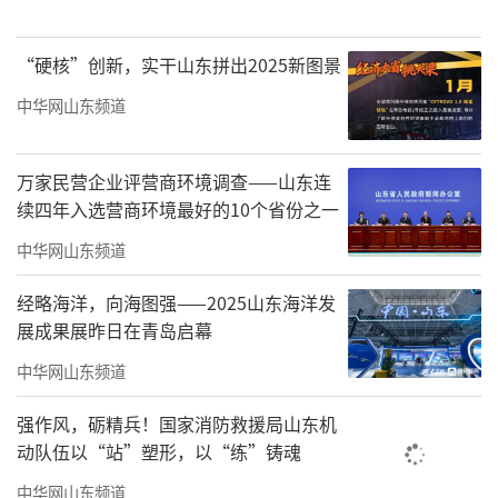
司运营。经过五年的成长，海尔·2022青岛马
拉松已成为“世界田联路跑标牌赛事”“中国
“硬核”创新，实干山东拼出2025新图景
田协金牌赛事”。
中华网山东频道
青岛马拉松设置有：马拉松（42.195公
里）7000人，半程马拉松（21.0975公里）120
万家民营企业评营商环境调查——山东连
00人，迷你马拉松（约5公里）6000人（包含家
续四年入选营商环境最好的10个省份之一
庭跑，限报200组）。为传递公益正能量，2022
中华网山东频道
青岛马拉松继续设立慈善公益跑名额，可在马
经略海洋，向海图强——2025山东海洋发
拉松、半程马拉松、迷你马拉松中任选一项，
展成果展昨日在青岛启幕
限报200人，所得款项全部捐赠给青岛市微尘公
中华网山东频道
益基金会，用于“阳光少年”项目。
强作风，砺精兵！国家消防救援局山东机
动队伍以“站”塑形，以“练”铸魂
中华网山东频道