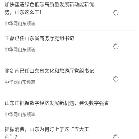
加快塑造绿色低碳高质量发展新动能新优
势，山东这么干！
中华网山东频道
王磊已任山东省商务厅党组书记
中华网山东频道
海尔·2022青岛马拉松赛道路线，全程尽
显山海城特色，继续全面展示青岛的优美风光
喻剑南已任山东省文化和旅游厅党组书记
和人文底蕴深厚的独特魅力，一路带你领略帆
中华网山东频道
船之都的碧海蓝天。澎湃激情，金秋绽放。海
尔·2022青岛马拉松再出发，倾力打造国际
山东正把握数字经济发展新机遇，建设数字强省
化、高品质的马拉松标杆赛事！使青岛马拉松
中华网山东频道
成为青岛市最亮丽的城市新名片。让世界的目
提振消费，山东为何盯上了这“五大工
光重聚青岛。
程”？