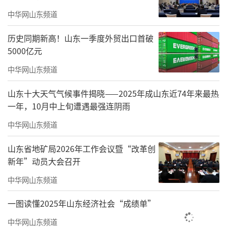
中华网山东频道
历史同期新高！山东一季度外贸出口首破
5000亿元
中华网山东频道
山东十大天气气候事件揭晓——2025年成山东近74年来最热
一年，10月中上旬遭遇最强连阴雨
中华网山东频道
山东省地矿局2026年工作会议暨“改革创
新年”动员大会召开
据介绍，海尔·2022青岛马拉松是由青岛
市人民政府主办，青岛市体育局、青岛市体育
中华网山东频道
总会、青岛市市南区人民政府、青岛市崂山区
一图读懂2025年山东经济社会“成绩单”
人民政府承办，青岛青马爱跑体育文化有限公
中华网山东频道