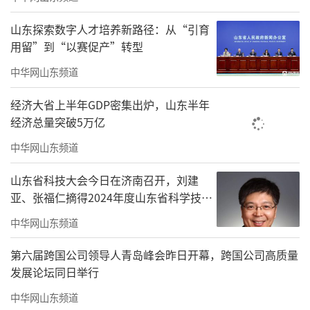
山东探索数字人才培养新路径：从“引育
用留”到“以赛促产”转型
中华网山东频道
经济大省上半年GDP密集出炉，山东半年
经济总量突破5万亿
中华网山东频道
海尔·2022青岛马拉松报名将于9月21日1
山东省科技大会今日在济南召开，刘建
0时启动，广大跑友可通过官网www.qd-mls.c
亚、张福仁摘得2024年度山东省科学技术
om或官微“青岛国际马拉松”，马拉松、半程
奖最高奖！
中华网山东频道
马拉松报名如额满需抽签决定，迷你马拉松、
家庭跑、公益跑名额先到先得，额满即止。报
第六届跨国公司领导人青岛峰会昨日开幕，跨国公司高质量
发展论坛同日举行
名截止日期为9月29日。报名费用分别为：全马
200元/人；半马160元/人；迷你跑和家庭跑60
中华网山东频道