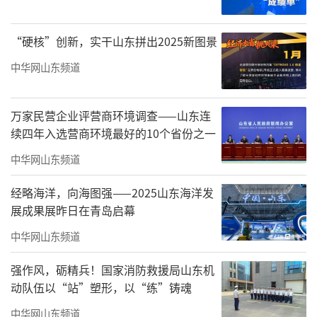
运动管理中心合作，建立区域校园足球办公
室，积极建设“全国青少年校园足球试点
“硬核”创新，实干山东拼出2025新图景
区”。
中华网山东频道
济南历城二中作为“全国青少年校园足球
特色学校”，2021年1月成立了女子足球队，构
万家民营企业评营商环境调查——山东连
建了“管理-活动-比赛”的培育模式，专业素养
续四年入选营商环境最好的10个省份之一
和整体实力迅速提高并进入全省前列，成为济
中华网山东频道
南市乃至山东省的样板学校。同时历城区建立
经略海洋，向海图强——2025山东海洋发
了校园足球小初高一体化培养模式，以点带
展成果展昨日在青岛启幕
面，全面促进区域校园足球运动的发展和提
中华网山东频道
升，努力为山东省乃至国家队输送更多优秀人
强作风，砺精兵！国家消防救援局山东机
才。
动队伍以“站”塑形，以“练”铸魂
（来源：齐鲁壹点）
中华网山东频道