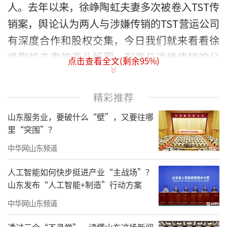
人。去年以来，徐峥陶虹夫妻多次被卷入TST传
销案，舆论认为两人与涉嫌传销的TST营运公司
有深度合作和股权交集，今日我们就来看看徐
峥陶虹夫妻的商业版图，到底与涉嫌传销的公
点击查看全文(剩余
95
%)
司有无联系。
精彩推荐
山东服务业，要破什么“壁”，又要往哪
里“突围”？
中华网山东频道
人工智能如何快步挺进产业“主战场”？
山东发布“人工智能+制造”行动方案
中华网山东频道
透过三个“不寻常”，读懂山东这场新闻