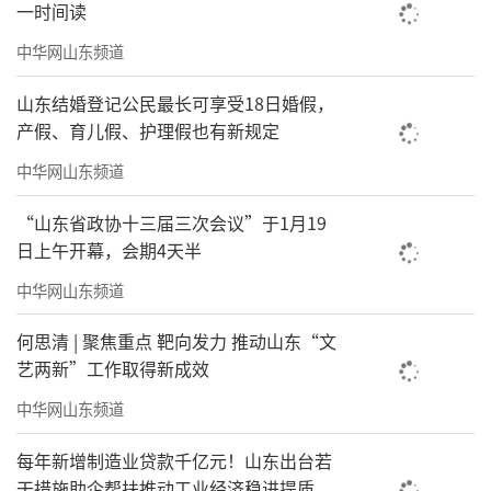
一时间读
图涉及到66家公司，横跨影视、传媒、贸易、
中华网山东频道
投资等多个领域。
山东结婚登记公民最长可享受18日婚假，
其中与张庭的TST发生深度纠葛的，主要
产假、育儿假、护理假也有新规定
是“北京最陶然服装服饰有限公司”。该公司
中华网山东频道
成立于2004年5月，2017年5月投资人由陶平变
“山东省政协十三届三次会议”于1月19
更为陶虹，目前由陶虹个人百分百控股。天眼
日上午开幕，会期4天半
查显示，该公司对外投资了四家公司，其中最
中华网山东频道
大一笔投资就是给上海达尔威贸易有限公司（1
090.6万元），持有达尔威公司约4.7%股份，是
何思清 | 聚焦重点 靶向发力 推动山东“文
艺两新”工作取得新成效
达尔威第五大股东。陶虹本人在达尔威公司任
董事并持股约1.93%，位列第七大股东。两者合
中华网山东频道
计，陶虹在达尔威公司的“最终受益股份”达
每年新增制造业贷款千亿元！山东出台若
到6.63%。
干措施助企帮扶推动工业经济稳进提质