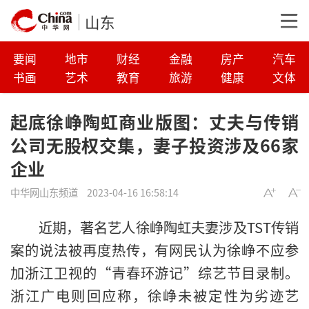
山东
要闻
地市
财经
金融
房产
汽车
书画
艺术
教育
旅游
健康
文体
起底徐峥陶虹商业版图：丈夫与传销
公司无股权交集，妻子投资涉及66家
企业
中华网山东频道
2023-04-16 16:58:14
近期，著名艺人徐峥陶虹夫妻涉及TST传销
案的说法被再度热传，有网民认为徐峥不应参
加浙江卫视的“青春环游记”综艺节目录制。
浙江广电则回应称，徐峥未被定性为劣迹艺