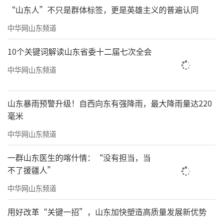
“山东人”不只是群体标签，更是英雄主义的普遍认同
有限公司、海南省洋洋得意文化传播有限公司
中华网山东频道
等。值得一提的是，徐峥与张庭夫妇名下公司
并无直接股权关联。
10个关键词解读山东省委十二届七次全会
其中欢喜传媒是徐峥个人商业版图中最重
中华网山东频道
要的一块，多部重量级电影由该公司制作。徐
峥通过个人或名下公司，直接或间接入股29家
山东暴雨预警升级！自西向东有强降雨，最大降雨量达220
毫米
公司，涉及影视、文化传媒、投资管理、文旅
等行业，其中还有不少是与妻子合股投资。
中华网山东频道
律师：股东知情后参与传销宣传要担责
一群山东医生的喀什情：“没有担当，当
不了援疆人”
徐峥虽没有参与传销运营，但他被曝出担
中华网山东频道
任TST公司旗下一热销酒品牌“峥酒”的代言
人，据悉该酒就是以他名字命名的。另外，有
用好改革“关键一招”，山东加快塑造高质量发展新优势