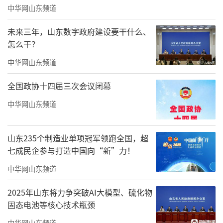
中华网山东频道
主体上海达尔威贸易有限公司涉嫌传销，其公
司名下96套价值17亿的房产被石家庄裕华区市
未来三年，山东数字政府建设要干什么、
怎么干？
场监管局查封。该负责人回应说：“陶虹肯定
介入了张庭的公司，但目前还暂时不能提供具
中华网山东频道
体信息。”
全国政协十四届三次会议闭幕
公开资料显示，上海达尔威成立于2013
中华网山东频道
年，注册资本23180万人民币，法定代表人是张
庭的老公林瑞阳（本名林吉荣），本名张淑琴
山东235个制造业单项冠军领跑全国，超
的张庭则是董事长，以化妆品、护肤品为主打
七成民企参与打造中国向“新”力！
品类。
中华网山东频道
2025年山东将力争突破AI大模型、硫化物
固态电池等核心技术瓶颈
中华网山东频道