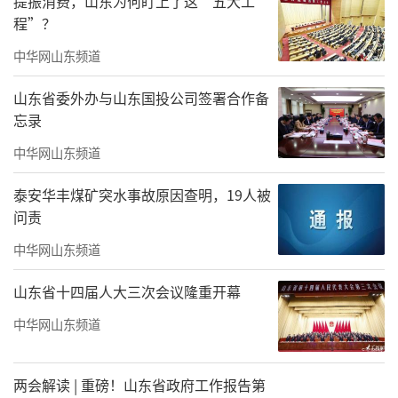
提振消费，山东为何盯上了这“五大工
程”？
市场监管部门指出陶虹介入了张庭的公
中华网山东频道
司，那么介入程度有多深？
山东省委外办与山东国投公司签署合作备
天眼查显示，陶虹名下有直接关联17家企
忘录
业，15家显示“存续”两家显示“注销”。陶
中华网山东频道
虹个人投资有多家公司，其中包括100%控股
的“上海蜜糖影视文化工作室”“北京最陶然
泰安华丰煤矿突水事故原因查明，19人被
问责
服装服饰有限公司”，占股80%的“北京四众
文化有限公司”，占股50%的“海南省洋洋得
中华网山东频道
意文化传播有限公司”（另一个占股50%的股
山东省十四届人大三次会议隆重开幕
东是徐峥），占股33%的“北京七剑文化传播
中华网山东频道
有限公司”，占股25.84%的“北京真乐道投资
管理有限公司”等等。通过她本人或以这些公
两会解读 | 重磅！山东省政府工作报告第
司的名义直接入股或间接投资，陶虹的商业版