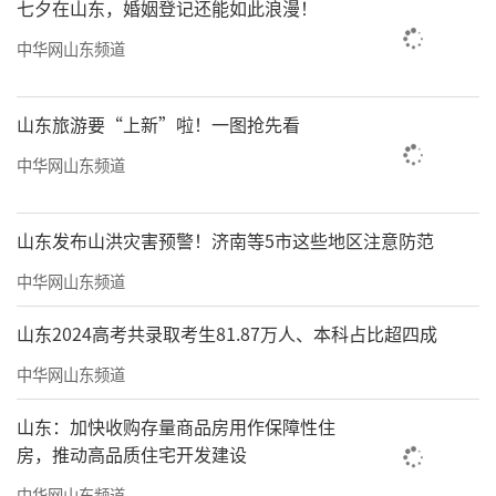
虹本人存在违法的重大嫌疑。不过泰和泰律师
七夕在山东，婚姻登记还能如此浪漫！
事务所律师邓庆认为，在达尔威公司涉传销一
中华网山东频道
事中，如果陶虹仅作为股东持有股权，未实际
参与传销行为，则不属于违法行为人，不承担
山东旅游要“上新”啦！一图抢先看
相应的法律责任。
中华网山东频道
北京京师律师事务所律师许浩认为，陶虹
作为一涉及传销活动公司的股东，其是否有连
山东发布山洪灾害预警！济南等5市这些地区注意防范
带责任并不是看其投资金额和分红情况。而是
中华网山东频道
要判定在公司进行传销活动过程中是否知情。
山东2024高考共录取考生81.87万人、本科占比超四成
许浩进一步解释称，如徐峥和陶虹曾为产品代
中华网山东频道
言，如产品出现质量问题，其作为代言人也可
能要承担连带责任。
山东：加快收购存量商品房用作保障性住
房，推动高品质住宅开发建设
（来源：上游新闻）
中华网山东频道