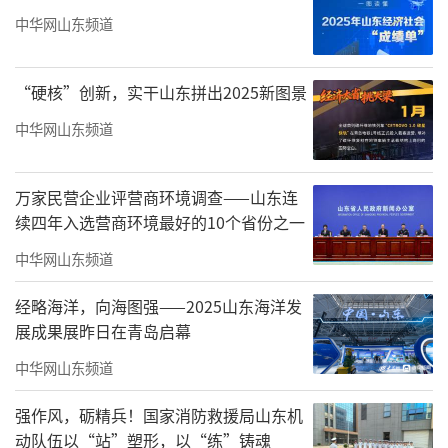
张庭涉嫌传销，她的好朋友、著名演员陶
中华网山东频道
虹以及她的丈夫徐峥也深陷舆论漩涡。早在去
年，就有报道称陶虹和徐峥夫妻深度介入TST宣
“硬核”创新，实干山东拼出2025新图景
发营销，并收获巨额分红。今年4月，在微博上
中华网山东频道
一个ID名为“喵星人也吃瓜”的博主发帖展示
多人手持身份证的照片，图片显示是在举报徐
万家民营企业评营商环境调查——山东连
峥“参与传销”，反对他参与录制浙江卫视最
续四年入选营商环境最好的10个省份之一
新的综艺节目“青春环游记”。
中华网山东频道
据浙江省政府网站“浙江省民呼我为统一
经略海洋，向海图强——2025山东海洋发
平台”消息，由于多位网民留言不建议艺人徐
展成果展昨日在青岛启幕
峥作为嘉宾参加“青春环游记”节目，浙江广
中华网山东频道
播电视集团回复称，徐峥未被定性为劣迹艺
强作风，砺精兵！国家消防救援局山东机
人，邀请徐峥作为节目嘉宾已获主管单位批
动队伍以“站”塑形，以“练”铸魂