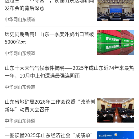
发布会的背后深意
▲陶虹和徐峥为TST品牌宣发站台。图片来源/网络
中华网山东频道
网传徐峥可能退出综艺节目录制
历史同期新高！山东一季度外贸出口首破
2022年“微商女王”张庭（本名张淑琴）
5000亿元
的品牌“TST庭秘密”的运营主体上海达尔威贸
中华网山东频道
易有限公司（下称“达尔威公司”）被市场监
山东十大天气气候事件揭晓——2025年成山东近74年来最热
管部门认定构成组织策划传销违法行为，被没
一年，10月中上旬遭遇最强连阴雨
收违法所得1927.99万元，罚款170万元，合计
中华网山东频道
罚没2100万元。湖北省襄阳市保康县市场监督
管理局对达尔威公司发出了行政处罚决定书，
山东省地矿局2026年工作会议暨“改革创
处罚决定书显示，2018年1月1日至2021年7
新年”动员大会召开
月，相关公司在涉及传销的主营业务上营收共9
中华网山东频道
1.71亿元。
一图读懂2025年山东经济社会“成绩单”