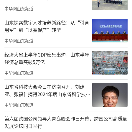
准，同时浙江卫视将密切跟踪了解艺人情况。
中华网山东频道
目前有传言称徐峥可能退出录制，由另外一名
艺人顶替，但这个消息没有得到官方确认。
山东探索数字人才培养新路径：从“引育
用留”到“以赛促产”转型
陶虹商业版图涉及66家企业
中华网山东频道
据澎湃新闻报道，陶虹从张庭夫妇经营的
经济大省上半年GDP密集出炉，山东半年
达尔威公司5年分红4.2亿，其中后3年2.6亿分红
经济总量突破5万亿
是达尔威处于传销阶段的分红。据传，陶虹已
中华网山东频道
要求从该传销公司退股，但目前天眼查显示，
山东省科技大会今日在济南召开，刘建
陶虹依然是股东之一。据悉，在此之前，陶虹
亚、张福仁摘得2024年度山东省科学技术
曾否认这笔超过4亿的分红。
奖最高奖！
中华网山东频道
石家庄裕华区市场监管局反不正当竞争科
第六届跨国公司领导人青岛峰会昨日开幕，跨国公司高质量
一位负责人去年在接受媒体采访时确认，张庭
发展论坛同日举行
林瑞阳夫妇创办的“TST庭秘密”品牌，其运营