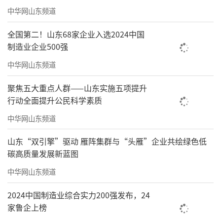
0万元，陶虹占股80%，经营范围包括：组织文
中华网山东频道
化艺术交流、电影制片、电影摄影服务，文艺
全国第二！山东68家企业入选2024中国
创作、市场营销策划等等。
制造业企业500强
中华网山东频道
聚焦五大重点人群——山东实施五项提升
行动全面提升公民科学素质
中华网山东频道
山东“双引擎”驱动 雁阵集群与“头雁”企业共绘绿色低
碳高质量发展新蓝图
中华网山东频道
▲徐峥与张庭夫妇名下公司并无直接股权关联。图片来源/天眼查AP
2024中国制造业综合实力200强发布，24
P
家鲁企上榜