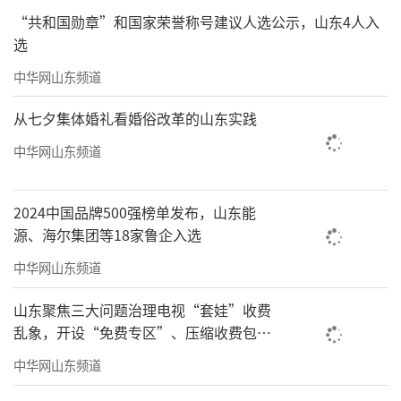
“共和国勋章”和国家荣誉称号建议人选公示，山东4人入
选
▲徐峥曾担任TST公司旗下一热销酒品牌“峥酒”的代言人。图片来
中华网山东频道
源/网络
从七夕集体婚礼看婚俗改革的山东实践
达尔威公司被判定组织传销的公司，陶虹
中华网山东频道
作为公司股东应到底应承担何种责任？在张庭
拍摄选宣传视频、举行线下活动宣传产品时，
陶虹屡屡露面站台，作为产品宣传者之一其是
2024中国品牌500强榜单发布，山东能
源、海尔集团等18家鲁企入选
否会被追责？
中华网山东频道
有媒体报道，北京宝盈（成都）律师事务
山东聚焦三大问题治理电视“套娃”收费
所主任律师袁勇认为，陶虹是达尔威股东，不
乱象，开设“免费专区”、压缩收费包比
可能不参与经营公司日常业务，也不可能不向
例70%以上
中华网山东频道
这个公司的业务提供相应的便利条件，因此陶