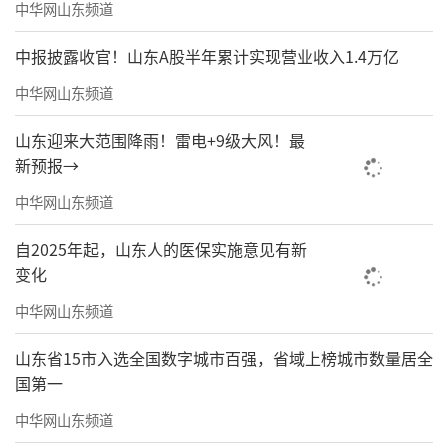
徐峥个人与传销公司无股权关联
中华网山东频道
相比妻子，徐峥的商业版图小得多。
中报披露收官！山东A股半年累计实现营业收入1.4万亿
中华网山东频道
天眼查App显示，徐峥关联企业有10家，
均为存续状态。包括上海徐峥影视文化工作室
山东迎来大范围降雨！雷电+9级大风！最
（100%控股）、上海真乐道影视文化工作室
新预报→
（100%控股）、海口保税区金色稻田影视文化
中华网山东频道
工作室（“个体工商户”性质，徐峥个人经
自2025年起，山东人的医保实施意见有新
营）3家个人工作室，及欢喜传媒集团有限公司
变化
（占股2.0036%）、北京真乐道文化传播有限
中华网山东频道
公司（占股51%）等7家持股企业，涉及影视文
山东省15市入选全国数字城市百强，省域上榜城市数量居全
化、投资管理等领域。
国第一
徐峥持股的7家企业中，有5家为徐峥、陶
中华网山东频道
虹夫妇共同持股，包括北京洋洋得意文化发展