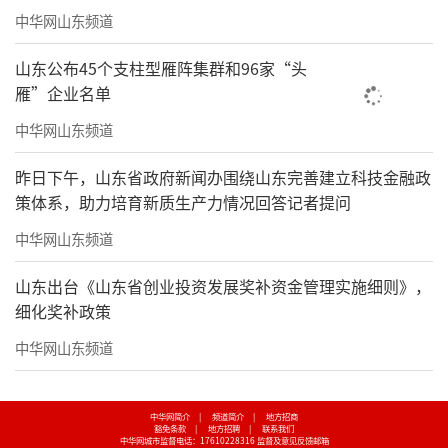
中华网山东频道
山东公布45个支柱型雁阵集群和96家“头
雁”企业名单
中华网山东频道
昨日下午，山东省政府新闻办围绕山东完善建立科技金融政
策体系，助力培育新质生产力情况回答记者提问
中华网山东频道
山东出台《山东省创业投资发展奖补资金管理实施细则》，
细化奖补政策
中华网山东频道
中华网简介
|
频道简介
|
地方招商
豁免条款
|
地方招聘
|
联系我们
中华网城市监督电话：17610228316
监督及意见反馈邮箱