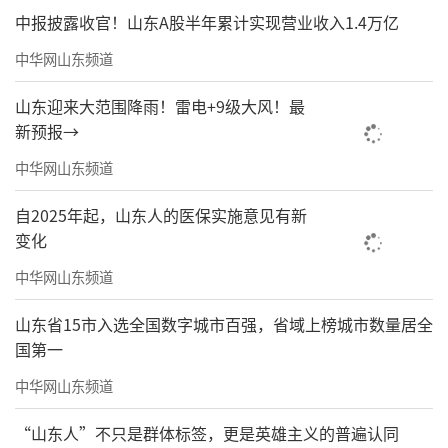
全国标杆样板落地
中报披露收官！山东A股半年累计实现营业收入1.4万亿
多类型文博项目实践验证方案实力
中华网山东频道
依托成熟技术，
山东迎来大范围降雨！雷电+9级大风！最
新预报→
海纳云整体数字化解决方案已落地13个国
中华网山东频道
家、62个城市，覆盖多行业、多类型空间项
目。未来，海纳云将持续以硬核数字技术赋能
自2025年起，山东人的医保实施意见有新
文化遗产保护，让跨越千年的文物与遗址，在
变化
数字时代焕发出生生不息的文化光芒。
中华网山东频道
责任编辑：姜治程
山东省15市入选全国数字城市百强，省域上榜城市数量居全
国第一
中华网山东频道
“山东人”不只是群体标签，更是英雄主义的普遍认同