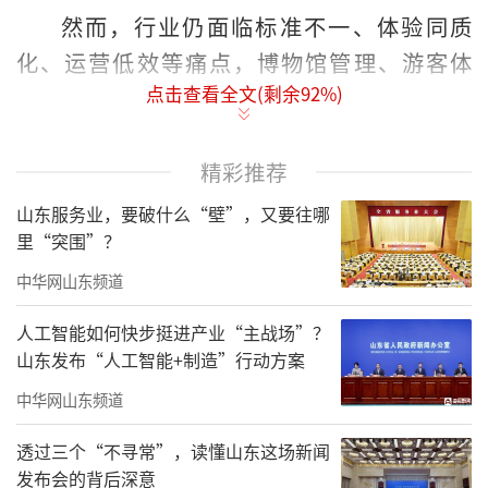
然而，行业仍面临标准不一、体验同质
化、运营低效等痛点，博物馆管理、游客体
点击查看全文(剩余
92
%)
验、政府监管与第三方协作各环节均存在短
板，智慧化升级迫在眉睫。
精彩推荐
海纳云深耕智慧场馆与文物保护领域，打
山东服务业，要破什么“壁”，又要往哪
造智慧博物馆全场景解决方案，以“1+4+4+
里“突围”？
N”即“1个智慧博物馆大脑+4大技术平台+4类
中华网山东频道
应用主体+N类文博场景”为整体架构，实现全
域感知、智慧管理、AI服务、沉浸体验与产业融
人工智能如何快步挺进产业“主战场”？
山东发布“人工智能+制造”行动方案
合五大目标，以“科技+文化”深度融合之力，
为博物馆装上“智慧大脑”。
中华网山东频道
透过三个“不寻常”，读懂山东这场新闻
发布会的背后深意