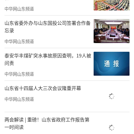
动，为博物馆智慧场景应用提供基础支撑，驱
中华网山东频道
动博物馆管理效率、文物保护与游客体验全面
升级。
山东省委外办与山东国投公司签署合作备
忘录
三大业务体系
中华网山东频道
覆盖智慧文博全场景
泰安华丰煤矿突水事故原因查明，19人被
基于四大技术平台的底层能力，海纳云向
问责
上构建“智慧管理、智慧服务、智慧保护”三
中华网山东频道
大业务体系，分别面向博物馆运营方、参观游
山东省十四届人大三次会议隆重开幕
客与文物本体，实现从内部管理到公众体验到
中华网山东频道
文物保护的全链条覆盖。
智慧管理——让场馆运营提效降本
两会解读 | 重磅！山东省政府工作报告第
覆盖领导驾驶舱、智慧安防、资产管理、
一时间读