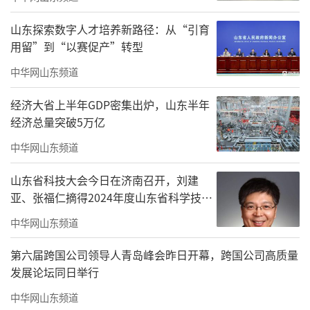
源池，沉淀可复用的数据资产；通过大数据平
山东探索数字人才培养新路径：从“引育
台建设，实现数据从分散管理到全域赋能的跃
用留”到“以赛促产”转型
升，为智能化监测、数字化管理与业务协同提
中华网山东频道
供核心支撑。
经济大省上半年GDP密集出炉，山东半年
经济总量突破5万亿
中华网山东频道
山东省科技大会今日在济南召开，刘建
亚、张福仁摘得2024年度山东省科学技术
奖最高奖！
中华网山东频道
第六届跨国公司领导人青岛峰会昨日开幕，跨国公司高质量
▲海纳云构建数据一张图，打通信息壁垒
发展论坛同日举行
AI算法平台——让决策"先知先觉"
中华网山东频道