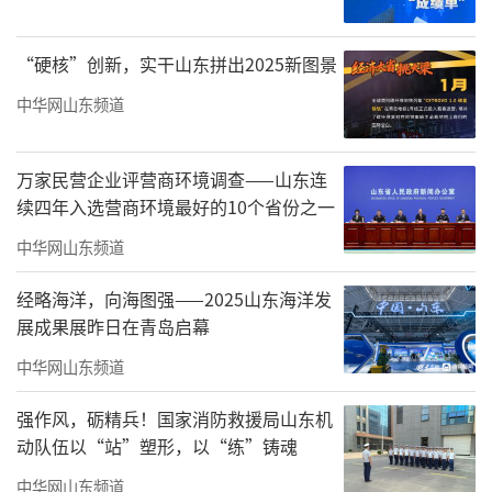
技术闭环，为博物馆装上全域感知、智慧运行
的数字底座。
“硬核”创新，实干山东拼出2025新图景
物联感知平台——让博物馆"能听会看"
中华网山东频道
基于物理模型构建物联设备统一管理平
万家民营企业评营商环境调查——山东连
台，依托多源异构设备数据的高效接入能力，
续四年入选营商环境最好的10个省份之一
实现安全可控的数据开放与共享；提供精细、
中华网山东频道
智能的设备管理服务，构建云边协同体系，亿
级链接能力，聚合生态厂家400余家，降低接入
经略海洋，向海图强——2025山东海洋发
展成果展昨日在青岛启幕
成本60%。
中华网山东频道
大数据平台——让数据"全局可控"
强作风，砺精兵！国家消防救援局山东机
打破多系统数据壁垒，对离散数据源开展
动队伍以“站”塑形，以“练”铸魂
数据治理与融合，建设四大数据库形成数据资
中华网山东频道