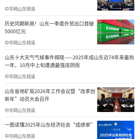
中华网山东频道
历史同期新高！山东一季度外贸出口首破
5000亿元
中华网山东频道
山东十大天气气候事件揭晓——2025年成山东近74年来最热
全栈自研技术底座
一年，10月中上旬遭遇最强连阴雨
中华网山东频道
构筑海纳云核心差异化优势
山东省地矿局2026年工作会议暨“改革创
海纳云构建“1+4+4+N”整体架构，打造
新年”动员大会召开
物联网、大数据、AI算法、数字孪生四大核心平
中华网山东频道
台，分别解决博物馆“感知接入”“数据治
理”“智能决策”与“可视管理”四大关键问
一图读懂2025年山东经济社会“成绩单”
题。形成从端到云、从数据采集到智能应用的
中华网山东频道