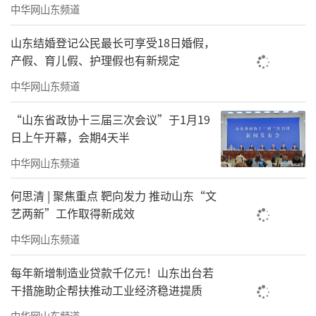
智慧消防、智慧能源、OA办公、应急管理、大
中华网山东频道
数据分析八大模块，“一屏统管”实现对安全
山东结婚登记公民最长可享受18日婚假，
态势、设备运行、能源消耗、客流热力等关键
产假、育儿假、护理假也有新规定
指标的实时掌控，让博物馆管理从传统经验判
中华网山东频道
断走向数据驱动的精准决策。
“山东省政协十三届三次会议”于1月19
日上午开幕，会期4天半
中华网山东频道
何思清 | 聚焦重点 靶向发力 推动山东“文
艺两新”工作取得新成效
中华网山东频道
每年新增制造业贷款千亿元！山东出台若
干措施助企帮扶推动工业经济稳进提质
▲海纳云博物馆数据分析系统，助力文物智慧管理
中华网山东频道