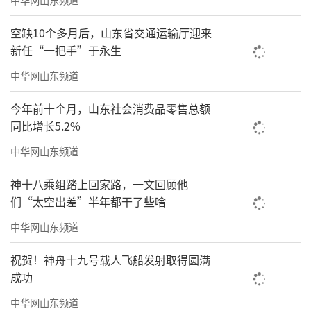
智慧服务——让文化体验触手可及
空缺10个多月后，山东省交通运输厅迎来
新任“一把手”于永生
围绕游客“游前-游中-游后”全周期体验，
提供预约票务、智慧导览、数字文化体验、大
中华网山东频道
模型智能问答等全场景服务矩阵。融合AR/VR、
今年前十个月，山东社会消费品零售总额
AI数字人等技术，实现虚实融合导览、个性化路
同比增长5.2%
线推荐、多语种语音讲解等沉浸式体验，打通
中华网山东频道
线上线下参观闭环，实现“未至先享、沉浸互
神十八乘组踏上回家路，一文回顾他
动、离场不离馆”。
们“太空出差”半年都干了些啥
智慧保护——让文化遗产永续传承
中华网山东频道
围绕文物全生命周期，实现从文物入库、
祝贺！神舟十九号载人飞船发射取得圆满
展陈、修复到数字资产授权全流程管控。对文
成功
物保存环境实施“微环境-小环境-大环境-室外
中华网山东频道