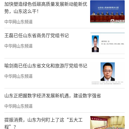
加快塑造绿色低碳高质量发展新动能新优
势，山东这么干！
中华网山东频道
王磊已任山东省商务厅党组书记
中华网山东频道
喻剑南已任山东省文化和旅游厅党组书记
中华网山东频道
▲海纳云以数字孪生技术打造数字化文物互动
此外，海纳云构建博物馆全域感知数字底
山东正把握数字经济发展新机遇，建设数字强省
座，覆盖智慧监控、能耗管理、环境监测与调
中华网山东频道
控、客流管理和智慧导览等14+智能化基础设
提振消费，山东为何盯上了这“五大工
施；通过各系统物联对接、数据互通、场景联
程”？