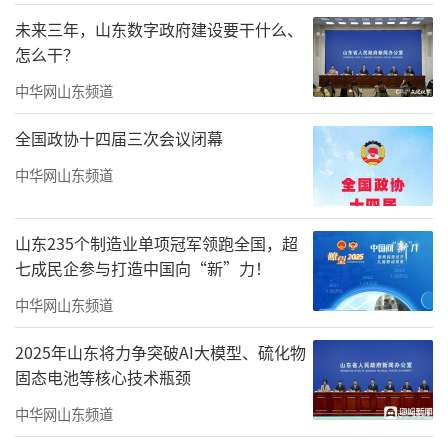
支持模型的全生命周期管理，提供算法与
未来三年，山东数字政府建设要干什么、
资源的智能调度，实现智能分析、实时预警与
怎么干？
决策辅助，推动业务降本增效。同时，构建场
中华网山东频道
景化算法模型，沉淀300+文博专属算法，实现
全国政协十四届三次会议闭幕
对重要事件的高精准识别与跨场景的耦合分析
研判，为上层应用提供智能决策与业务闭环。
中华网山东频道
数字孪生平台——让管理"运筹帷幄"
山东235个制造业单项冠军领跑全国，超
采用轻量化引擎，加载百余种、PB级三维
七成民企参与打造中国向“新”力！
空间数据，为博物馆管理应用提供可视化交互
中华网山东频道
体验与精准实时呈现、运维与仿真；实现博物
2025年山东将力争突破AI大模型、硫化物
馆物理世界与数字世界同步映射，便于管理人
固态电池等核心技术瓶颈
员对博物馆实时状态进行全区管理、智慧运
中华网山东频道
营，提升管理运营效率。