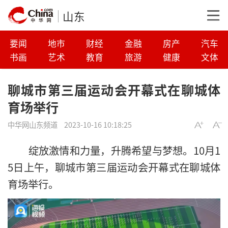
山东
要闻
地市
财经
金融
房产
汽车
书画
艺术
教育
旅游
健康
文体
聊城市第三届运动会开幕式在聊城体
育场举行
中华网山东频道
2023-10-16 10:18:25
绽放激情和力量，
升腾希望与梦想。
10月1
5日上午，
聊城市第三届运动会开幕式
在聊城体
育场举行。