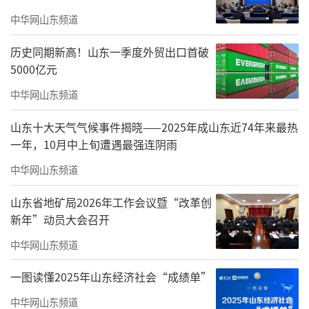
动比赛项目，可产生681枚金牌，参赛运动员达
中华网山东频道
到8273人，较之上届市运会，无论是竞赛项
目，还是参赛人数，都实现了数量翻番，是聊
历史同期新高！山东一季度外贸出口首破
城市体育发展史上规模最大、规格最高、参赛
5000亿元
人数最多的综合性体育盛会。
中华网山东频道
迎宾节目展演
山东十大天气气候事件揭晓——2025年成山东近74年来最热
一年，10月中上旬遭遇最强连阴雨
中华网山东频道
山东省地矿局2026年工作会议暨“改革创
新年”动员大会召开
中华网山东频道
一图读懂2025年山东经济社会“成绩单”
中华网山东频道