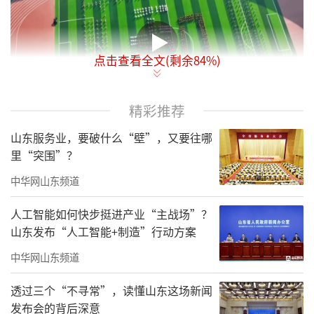
点击查看全文(剩余
84
%)
精彩推荐
山东服务业，要破什么“壁”，又要往哪
开幕式上，由临清架鼓、两河号子、平调
里“突围”？
秧歌、健身操、舞狮、跆拳道、街舞等组成的
中华网山东频道
文体展演精彩上演，充分展现了聊城儿女踔厉
奋发、拼搏进取的精神风貌。最后，开幕式在
人工智能如何快步挺进产业“主战场”？
山东发布“人工智能+制造”行动方案
会歌《奋楫远航》的旋律中结束。
中华网山东频道
本届聊城市运动会以“两河明珠乘运而
行”为主题，共设置24个大项、616个小项的运
透过三个“不寻常”，读懂山东这场新闻
发布会的背后深意