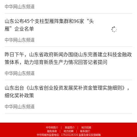
中华网山东频道
山东公布45个支柱型雁阵集群和96家“头
雁”企业名单
中华网山东频道
昨日下午，山东省政府新闻办围绕山东完善建立科技金融政
策体系，助力培育新质生产力情况回答记者提问
中华网山东频道
山东出台《山东省创业投资发展奖补资金管理实施细则》，
细化奖补政策
中华网山东频道
中华网简介
|
频道简介
|
地方招商
豁免条款
|
地方招聘
|
联系我们
中华网城市监督电话：17610228316
监督及意见反馈邮箱