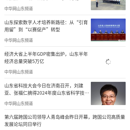
中华网山东频道
山东探索数字人才培养新路径：从“引育
用留”到“以赛促产”转型
中华网山东频道
经济大省上半年GDP密集出炉，山东半年
经济总量突破5万亿
中华网山东频道
研学之路在钞关
山东省科技大会今日在济南召开，刘建
2.中洲古街巷、元运河：元运河（会通河）
亚、张福仁摘得2024年度山东省科学技术
奖最高奖！
东起鳌头矶、西至临清闸入卫处，元至元二十
中华网山东频道
六年（1289）开凿，全长1.2公里。临清元运河
第六届跨国公司领导人青岛峰会昨日开幕，跨国公司高质量
是元代“会通河”仅存的一段原生态河道。沿
发展论坛同日举行
岸依托世界文化遗产，开展运河沿线景观整治