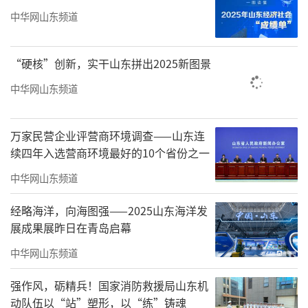
护单位，曾是明清两代中央政府派驻临清督理
中华网山东频道
运河关税的直属公署，历史文化积淀丰厚。
“硬核”创新，实干山东拼出2025新图景
中华网山东频道
万家民营企业评营商环境调查——山东连
续四年入选营商环境最好的10个省份之一
中华网山东频道
经略海洋，向海图强——2025山东海洋发
展成果展昨日在青岛启幕
中华网山东频道
强作风，砺精兵！国家消防救援局山东机
钞关雪夜
动队伍以“站”塑形，以“练”铸魂