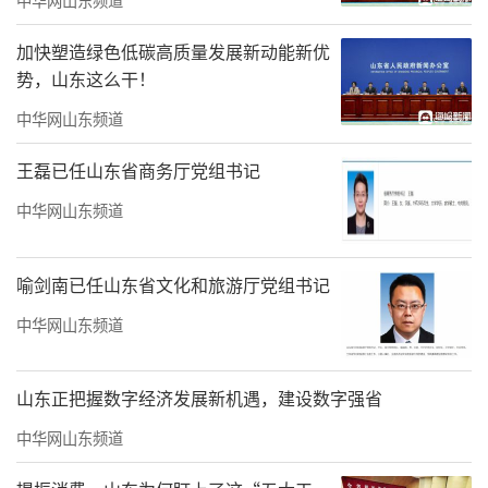
建筑，自明万历三十九年奠基营建以来，历经4
加快塑造绿色低碳高质量发展新动能新优
00余年，与通州燃灯塔、扬州文峰塔、杭州六
势，山东这么干！
和塔并称为“运河四大名塔”，是全国重点文
中华网山东频道
物保护单位。
王磊已任山东省商务厅党组书记
中华网山东频道
喻剑南已任山东省文化和旅游厅党组书记
中华网山东频道
山东正把握数字经济发展新机遇，建设数字强省
中华网山东频道
舍利宝塔矗立运河畔