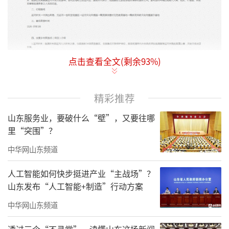
点击查看全文(剩余
93
%)
山东·“春‘运’来临千年运河文化”之
旅
精彩推荐
一、线路简介
山东服务业，要破什么“壁”，又要往哪
山东省临清市拥有浓厚的历史文化底蕴，
里“突围”？
是省级历史文化名城。明清时期，临清依托大
中华网山东频道
运河漕运兴盛迅速崛起，有“富庶甲齐郡”的
人工智能如何快步挺进产业“主战场”？
美誉。这里有八大钞关之首运河钞关，能够近
山东发布“人工智能+制造”行动方案
距离触摸运河文化历史脉络。舍利宝塔屹立在
中华网山东频道
运河边，展现非凡姿态，宛园景区让游客身临
其境感受园林之风。富有独特风味的清真八大
透过三个“不寻常”，读懂山东这场新闻