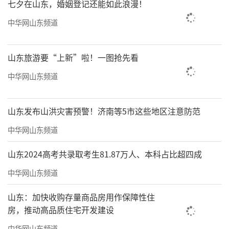
基地约8公里，车程约15分钟。
七夕在山东，婚姻登记还能如此浪漫！
（
来源：
中华人民共和国文化和旅游部
）
中华网山东频道
责任编辑：陈雅雯
山东旅游要“上新”啦！一图抢先看
中华网山东频道
山东发布山洪灾害预警！济南等5市这些地区注意防范
中华网山东频道
山东2024高考共录取考生81.87万人、本科占比超四成
中华网山东频道
山东：加快收购存量商品房用作保障性住
房，推动高品质住宅开发建设
中华网山东频道