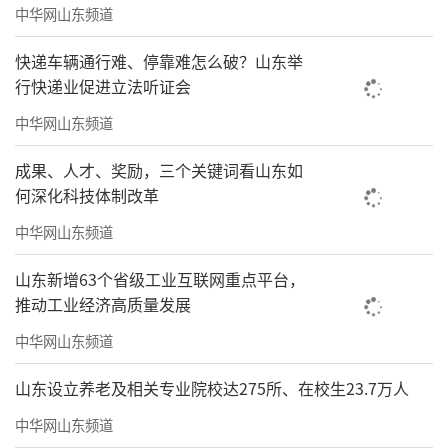
松花羊肉、黄焖肉、肉杂拌、清汆丸子、圈巧
中华网山东频道
阁、黄焖鸡。八大碗除了色、香、味俱佳外，
快递车辆通行难、停靠难怎么破？山东举
更加注重“一肉二汤三滋补”，原料以牛、羊
行快递业促进立法听证会
肉为主，牛羊肉不仅营养丰富，而且其味佳
中华网山东频道
美。
成果、人才、奖励，三个关键词看山东如
创意产品：临清贡砖、面塑、刻瓷、蛋
何深化科技体制改革
雕、大汉青铜器、礼服呢布鞋等。
中华网山东频道
刻瓷：刻瓷是一种集绘画、书法、刻镂于
山东新增63个省级工业互联网重点平台，
一体的传统艺术技能，其作品既能表现国画的
推动工业经济高质量发展
笔墨神韵，又有着浓厚的金石趣味，古朴且有
中华网山东频道
新意，庄重而不失华美。
山东设立养老及相关专业院校达275所、在校生23.7万人
礼服呢布鞋：礼服呢皮底布鞋的制作工艺
中华网山东频道
考究，有制袼褙、裁剪鞋样、圈边、填制鞋