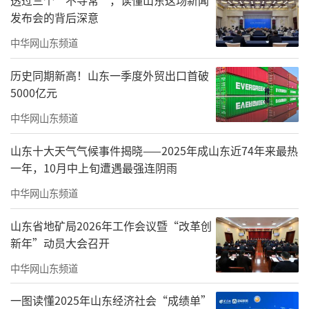
发布会的背后深意
碗、烧卖、什香面、托板豆腐等临清美食让人
流连忘返。
中华网山东频道
二、行程路线
历史同期新高！山东一季度外贸出口首破
5000亿元
运河钞关→中洲古街巷、元运河→舍利宝
中华网山东频道
塔景区→运河文化风情园→魏湾镇李圈村红色
山东十大天气气候事件揭晓——2025年成山东近74年来最热
教育基地→魏家湾贡砖文化传播展示基地
一年，10月中上旬遭遇最强连阴雨
三、最佳旅游时间
中华网山东频道
11月-次年3月
山东省地矿局2026年工作会议暨“改革创
新年”动员大会召开
四、主要乡村旅游点（项目）介绍
中华网山东频道
1.运河钞关：临清钞关是运河八大钞关之
首，也是国家3A级旅游景区、全国重点文物保
一图读懂2025年山东经济社会“成绩单”