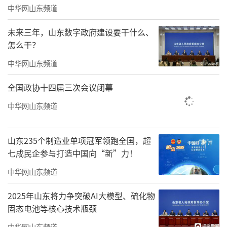
中华网山东频道
提升工程，打造沿岸绿化景观带，点缀性布置
古亭廊、石板路等配套设施。
未来三年，山东数字政府建设要干什么、
怎么干？
中华网山东频道
全国政协十四届三次会议闭幕
中华网山东频道
山东235个制造业单项冠军领跑全国，超
七成民企参与打造中国向“新”力！
中华网山东频道
2025年山东将力争突破AI大模型、硫化物
元运河畔
固态电池等核心技术瓶颈
3.舍利宝塔景区：舍利宝塔是临清的标志性
中华网山东频道