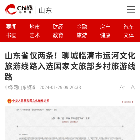
山东
要闻
地市
财经
金融
房产
汽车
书画
艺术
教育
旅游
健康
文体
山东省仅两条！聊城临清市运河文化
旅游线路入选国家文旅部乡村旅游线
路
中华网山东频道
2024-01-29 09:26:38