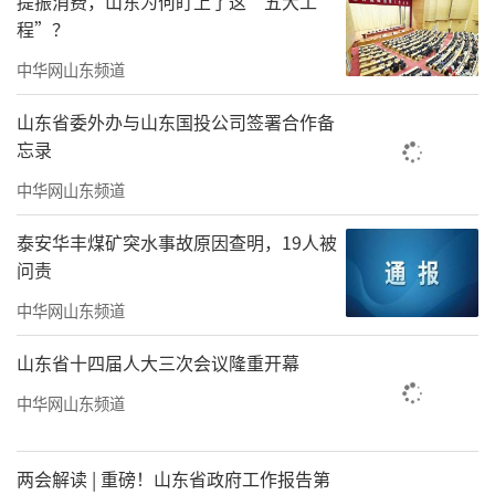
提振消费，山东为何盯上了这“五大工
程”？
中华网山东频道
山东省委外办与山东国投公司签署合作备
忘录
中华网山东频道
泰安华丰煤矿突水事故原因查明，19人被
问责
中华网山东频道
山东省十四届人大三次会议隆重开幕
游客登塔祈福
中华网山东频道
4.运河文化风情园（东宛园）景区：景区位
两会解读 | 重磅！山东省政府工作报告第
于临清市区东北隅，北邻东吕高速，占地面积