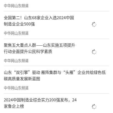
中华网山东频道
全国第二！山东68家企业入选2024中国
制造业企业500强
中共清平县旧址
中华网山东频道
6.魏家湾贡砖文化传播展示基地：是国家级
聚焦五大重点人群——山东实施五项提升
非物质文化遗产临清贡砖烧造技艺的传承基地
行动全面提升公民科学素质
之一。基地烧造的临清贡砖用于北京故宫、天
中华网山东频道
坛、地坛、日坛、月坛、各城门楼、钟鼓楼、
文庙、国子监及各王府营建。这些砖至今不碱
山东“双引擎”驱动 雁阵集群与“头雁”企业共绘绿色低
碳高质量发展新蓝图
不蚀、敲击有声。
中华网山东频道
2024中国制造业综合实力200强发布，24
家鲁企上榜