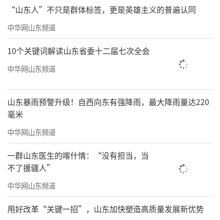
“山东人”不只是群体标签，更是英雄主义的普遍认同
中华网山东频道
10个关键词解读山东省委十二届七次全会
码放砖坯
中华网山东频道
五、特色美食和创意产品推荐
特色美食：什香面、清真八大碗、丁马甲
山东暴雨预警升级！自西向东有强降雨，最大降雨量达220
毫米
鱼宴、烧卖、捶鸡面、托板豆腐、由家喜铺、
刘垓子白仁、进京腐乳等。
中华网山东频道
什香面：什（shi，二声，取自“什锦”之
一群山东医生的喀什情：“没有担当，当
不了援疆人”
意）香面，也称为“十香面”，其烹饪制作工
中华网山东频道
艺流程讲究，菜码品种多样。
用好改革“关键一招”，山东加快塑造高质量发展新优势
清真八大碗：“八大碗”即烧肉、炖肉、