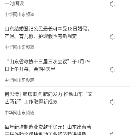
一时间读
约32万平方米。景区按照“一环二轴三街十二
中华网山东频道
巷”的空间布局设计，其中，文化休闲娱乐
街、特色风味美食街、主题文化创意街并
山东结婚登记公民最长可享受18日婚假，
称“三街”。同时，引水入园、理水营势，将
产假、育儿假、护理假也有新规定
水元素与主要节点上的景观亭廊相融合，致力
中华网山东频道
于打造全国运河文化示范旅游项目。
“山东省政协十三届三次会议”于1月19
日上午开幕，会期4天半
中华网山东频道
何思清 | 聚焦重点 靶向发力 推动山东“文
艺两新”工作取得新成效
中华网山东频道
每年新增制造业贷款千亿元！山东出台若
干措施助企帮扶推动工业经济稳进提质