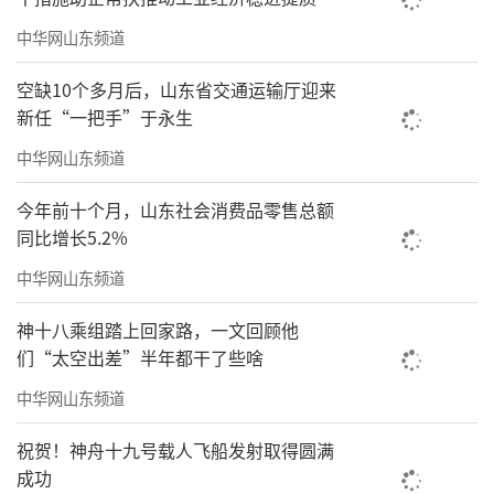
中华网山东频道
运河文化风情园远景
空缺10个多月后，山东省交通运输厅迎来
5.魏湾镇李圈村红色教育基地：魏湾镇李圈
新任“一把手”于永生
村是山东省首批美丽村居建设试点村，建有党
中华网山东频道
史纪念馆、清平县委旧址、清平第一党支部、
民俗展馆、红色大讲堂、爱国主义教育一条街
今年前十个月，山东社会消费品零售总额
等，是以爱国教育为主题的体验基地。
同比增长5.2%
中华网山东频道
神十八乘组踏上回家路，一文回顾他
们“太空出差”半年都干了些啥
中华网山东频道
祝贺！神舟十九号载人飞船发射取得圆满
成功