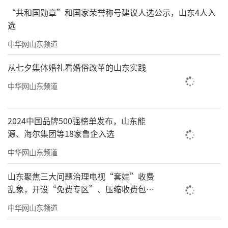
“共和国勋章”和国家荣誉称号建议人选公示，山东4人入
底、纳鞋底、闷底、裁剪鞋帮、沿口、上鞋、
选
上鞋楦、烘烤等十余道工序。
中华网山东频道
六、交通方式
从七夕集体婚礼看婚俗改革的山东实践
自驾：临清市钞关距市区约1公里，车程5
中华网山东频道
分钟；运河钞关到鳌头矶约1公里，车程5分
钟；鳌头矶到中洲古街巷、元运河约50米，步
2024中国品牌500强榜单发布，山东能
行2分钟，元运河到宛园景区约2公里，车程10
源、海尔集团等18家鲁企入选
分钟；宛园景区到舍利宝塔景区约2公里，车程
中华网山东频道
10分钟；舍利宝塔景区到运河风情园约5公里，
山东聚焦三大问题治理电视“套娃”收费
车程约15分钟；魏湾镇李圈村清平星火红色教
乱象，开设“免费专区”、压缩收费包比
育基地距市区约27公里，车程约30分钟；魏家
例70%以上
中华网山东频道
湾贡砖文化传播展示基地距清平星火红色教育