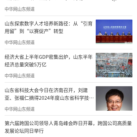
拔节中后期因墒浇水追肥。对于地力水平一般
中华网山东频道
的麦田，各地要在小麦拔节初期因墒浇水追
肥，促进小麦稳健生长。
山东探索数字人才培养新路径：从“引育
用留”到“以赛促产”转型
对于旱地麦田，各地要在早春土壤化冻后
中华网山东频道
抓紧进行镇压划锄、顶凌耙耢，以提墒、保
墒。对于弱苗麦田，各地可在土壤返浆后，借
经济大省上半年GDP密集出炉，山东半年
经济总量突破5万亿
墒追肥，促苗早发；对于一般壮苗麦田，各地
应在小麦起身至拔节期间借雨追肥。
中华网山东频道
对于受冻麦田，各地要在土壤解冻后及时
山东省科技大会今日在济南召开，刘建
亚、张福仁摘得2024年度山东省科学技术
追肥，促进分蘖成穗。在拔节后期，各地要根
奖最高奖！
中华网山东频道
据苗情酌情追施氮肥或氮磷复合肥，提高穗粒
数。
第六届跨国公司领导人青岛峰会昨日开幕，跨国公司高质量
发展论坛同日举行
做好预警防范“倒春寒”