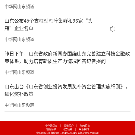
中华网山东频道
山东公布45个支柱型雁阵集群和96家“头
雁”企业名单
中华网山东频道
昨日下午，山东省政府新闻办围绕山东完善建立科技金融政
策体系，助力培育新质生产力情况回答记者提问
中华网山东频道
山东出台《山东省创业投资发展奖补资金管理实施细则》，
细化奖补政策
中华网山东频道
中华网简介
|
频道简介
|
地方招商
豁免条款
|
地方招聘
|
联系我们
中华网城市监督电话：17610228316
监督及意见反馈邮箱