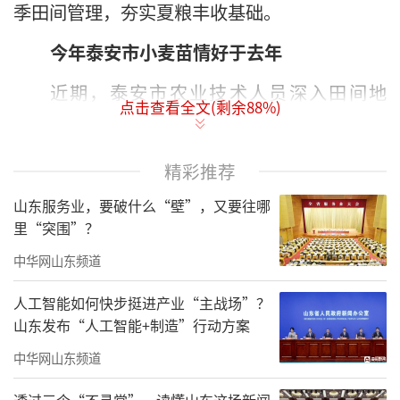
季田间管理，夯实夏粮丰收基础。
今年泰安市小麦苗情好于去年
近期，泰安市农业技术人员深入田间地
点击查看全文(剩余
88
%)
头，开展技术指导。“今天我们又察看了肥城
市和岱岳区的小麦苗情，从实地考察情况来
精彩推荐
看，今年泰安市小麦苗情整体不错。”市农业
山东服务业，要破什么“壁”，又要往哪
技术推广中心正高级农艺师殷复伟介绍，针对
里“突围”？
今年小麦苗情、墒情和病虫草情，泰安市春季
中华网山东频道
麦田管理要重点做好“促弱控旺，肥水调控，
促根增蘖、培育壮苗、防倒春寒，防病虫
人工智能如何快步挺进产业“主战场”？
山东发布“人工智能+制造”行动方案
草”工作，提高群体和个体质量，促进长势均
衡，夯实小麦单产提升基础。
中华网山东频道
《意见》指出，据调查，泰安市小麦一、
透过三个“不寻常”，读懂山东这场新闻