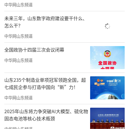
中华网山东频道
冻害（“倒春寒”）是泰安市早春常发灾
未来三年，山东数字政府建设要干什么、
害，特别是小麦起身拔节阶段的“倒春寒”，
怎么干？
对小麦产量和品质有很大影响。
中华网山东频道
《意见》指出，各地要密切关注天气变
全国政协十四届三次会议闭幕
化，做好预警预防工作，努力减轻灾害损失。
若发生早春冻害，各地要及时进行补救，抓紧
中华网山东频道
时间追施肥料；及时适量浇水，促进小麦对氮
素的吸收，平衡植株水分状况，使小分蘖尽快
山东235个制造业单项冠军领跑全国，超
七成民企参与打造中国向“新”力！
生长，增加有效分蘖数，弥补主茎损失；在叶
中华网山东频道
面喷施植物生长调节剂，促进中、小分蘖的迅
速生长和潜伏芽的快发，增加小麦成穗数和千
2025年山东将力争突破AI大模型、硫化物
粒重，以增加小麦产量。
固态电池等核心技术瓶颈
中华网山东频道