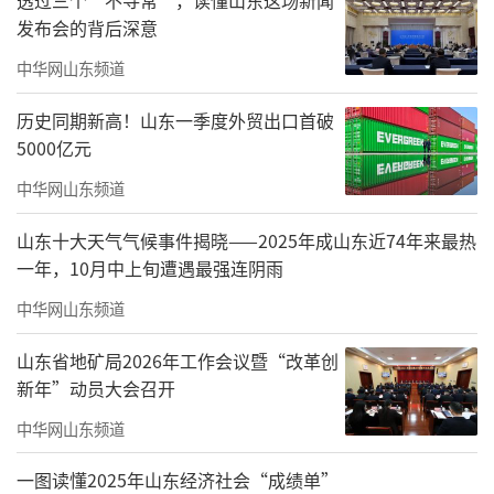
发布会的背后深意
二类苗面积比例大，苗情好于去年。在小麦春
季管理的关键期，做好镇压划锄工作非常重
中华网山东频道
要。据悉，早春镇压可压碎土块，弥封裂缝，
历史同期新高！山东一季度外贸出口首破
沉实冬季冻融疏松的土壤，改善墒情，使土壤
5000亿元
与根系密接起来，有利于根系吸收养分；锄地
中华网山东频道
能提高地温，减少土壤水分蒸发。《意见》指
山东十大天气气候事件揭晓——2025年成山东近74年来最热
出，早春镇压要在早春土壤化冻后进行，避免
一年，10月中上旬遭遇最强连阴雨
早春寒潮降温冻伤麦苗；镇压和划锄要结合进
中华网山东频道
行，先压后锄，达到土壤上松下实、保墒增
温、抗旱促苗早发的作用。
山东省地矿局2026年工作会议暨“改革创
新年”动员大会召开
因苗因地加强分类管理
中华网山东频道
《意见》指出，各地要做到科学肥水调
一图读懂2025年山东经济社会“成绩单”