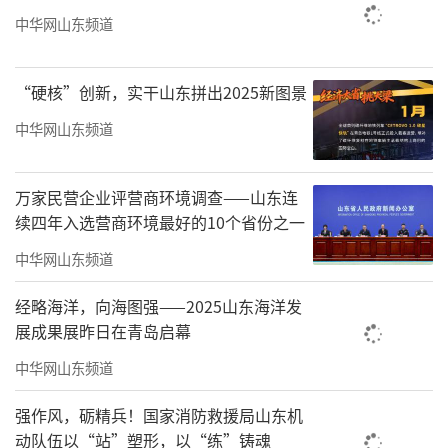
控，因苗因地分类管理，控旺促弱保壮，增蘖
中华网山东频道
增穗增粒。
旺苗麦田由于群体较大，易造成田间郁
“硬核”创新，实干山东拼出2025新图景
蔽、茎秆纤弱、后期倒伏，对此，农户应主要
中华网山东频道
采取镇压或深耘、化学调控、肥水调控等措
施。对于弱苗，各地开春后要及早进行中耕划
万家民营企业评营商环境调查——山东连
锄，提温保墒、促苗早发；在返青到拔节期结
续四年入选营商环境最好的10个省份之一
合春灌，分别追施二铵或尿素，或借助春季雨
中华网山东频道
（雪）追肥，以促进小麦生长，要避免浇水过
经略海洋，向海图强——2025山东海洋发
早导致地温低而延迟返青；在拔节期结合浇
展成果展昨日在青岛启幕
水，每亩地再施8公斤至10公斤尿素，促进穗花
中华网山东频道
发育，增加穗粒数。
强作风，砺精兵！国家消防救援局山东机
对于地力水平较高的麦田，各地要在小麦
动队伍以“站”塑形，以“练”铸魂