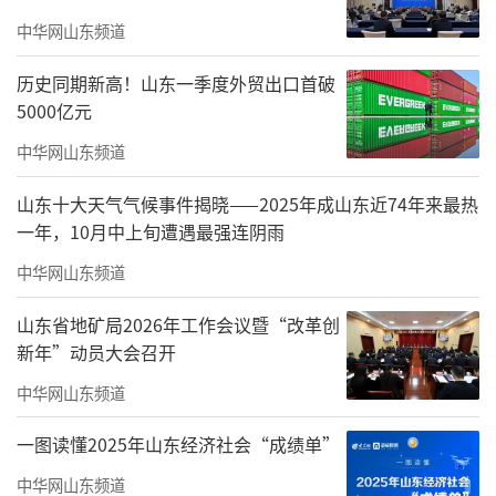
里程（聊城段）达151.5公里，总投资214.2亿
中华网山东频道
元，在建里程和投资创历史新高。其中，东阿
历史同期新高！山东一季度外贸出口首破
至阳谷高速正在进行路基填筑、预制箱梁和板
5000亿元
梁架设施工；德上高速临清高速连接线已进入
中华网山东频道
桥面系施工；济南至临清高速全线清表正在陆
续开展；济南至东阿高速已开展路基和桥梁工
山东十大天气气候事件揭晓——2025年成山东近74年来最热
一年，10月中上旬遭遇最强连阴雨
程施工；德州至高唐高速土地清表已全部完
中华网山东频道
成，已进场开展路基、桩基等施工。以上建成
通车后，聊城市高速公路通车里程将突破600公
山东省地矿局2026年工作会议暨“改革创
里，基本实现“县县双高速”。
新年”动员大会召开
中华网山东频道
（来源：
大众网
）
一图读懂2025年山东经济社会“成绩单”
责任编辑：金德锋
中华网山东频道