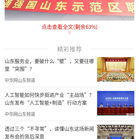
点击查看全文(剩余
63
%)
近日，记者从聊城市交通运输局获悉，今
年以来，该局认真贯彻落实市委“6293”工作
精彩推荐
思路，以实施“聚力攻坚突破年”为主轴主
线，以加快建设交通强国山东示范区聊城样板
山东服务业，要破什么“壁”，又要往哪
里“突围”？
为抓手，全力推进交通重点项目建设，为打造
山东服务融入新发展格局的西部“战略支
中华网山东频道
点”、绿色低碳高质量发展的“两河明珠”城
人工智能如何快步挺进产业“主战场”？
市贡献交通力量。
山东发布“人工智能+制造”行动方案
一季度，聊城市交通基础设施建设累计完
中华网山东频道
成投资16.9亿元，实现“开门红”“开门
透过三个“不寻常”，读懂山东这场新闻
稳”。目前，正同时建设5条高速公路，项目总
发布会的背后深意