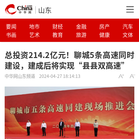
山东
要闻
地市
财经
金融
房产
汽车
书画
艺术
教育
旅游
健康
文体
总投资214.2亿元！聊城5条高速同时
建设，建成后将实现“县县双高速”
中华网山东频道
2024-04-27 18:14:13