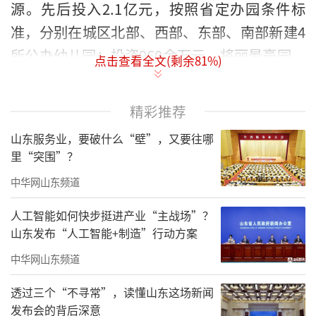
源。先后投入2.1亿元，按照省定办园条件标
准，分别在城区北部、西部、东部、南部新建4
所公办幼儿园；投资960余万元，将丽景豪园、
点击查看全文(剩余
81
%)
东方明珠、官地明珠花园3所居住区配套幼儿园
改造为公办幼儿园，极大满足城区幼儿接受优
精彩推荐
质公办学前教育的需求。
山东服务业，要破什么“壁”，又要往哪
里“突围”？
中华网山东频道
人工智能如何快步挺进产业“主战场”？
山东发布“人工智能+制造”行动方案
中华网山东频道
透过三个“不寻常”，读懂山东这场新闻
发布会的背后深意