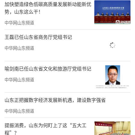
加快塑造绿色低碳高质量发展新动能新优
势，山东这么干！
中华网山东频道
王磊已任山东省商务厅党组书记
成都名园参观学习二次培训
中华网山东频道
秉持“办人民满意的教育”目标，乳山市
喻剑南已任山东省文化和旅游厅党组书记
教体局全面规范幼儿园办园行为，坚决杜
绝“小学化”倾向，科学实施保育教育，积极
中华网山东频道
打造“游戏化课程”，将其作为幼儿基本培育
方式，坚持游戏活动渗透幼儿一日生活，扎实
山东正把握数字经济发展新机遇，建设数字强省
开展幼小衔接工作，通过邀请董旭花等知名学
中华网山东频道
前教育专家教授开展《以游戏支持能力提升为
提振消费，山东为何盯上了这“五大工
核心的幼儿课程教育》等专题讲座，和承办威
程”？