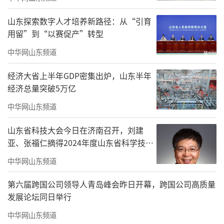
威海乳山市教体局不断加大幼儿教师师资
山东探索数字人才培养新路径：从“引育
用留”到“以赛促产”转型
补充力度，自2021年以来，共招录专业幼儿老
师110余人，极大提升幼儿教师专业化水平；充
中华网山东频道
分发挥“学前教育名师工作坊”骨干成员的引
经济大省上半年GDP密集出炉，山东半年
领带动作用，定期组织开展幼儿教师专业成长
经济总量突破5万亿
培训交流会、“1+1+N”联研共同体研讨、游
中华网山东频道
戏教学公开课送课和送教进园活动，以业务引
山东省科技大会今日在济南召开，刘建
领和辐射带动，全面提升全市幼儿园教师业务
亚、张福仁摘得2024年度山东省科学技术
素质，积极打造学前教育骨干力量。目前，学
奖最高奖！
中华网山东频道
前教育教师与骨干教师轮训率达90%以上，陈
晓丽、王娟、李红英、万丽丽等一批优秀教师
第六届跨国公司领导人青岛峰会昨日开幕，跨国公司高质量
发展论坛同日举行
获评威海市学前教育科研先进个人、学科带头
中华网山东频道
人或教学能手等荣誉称号。