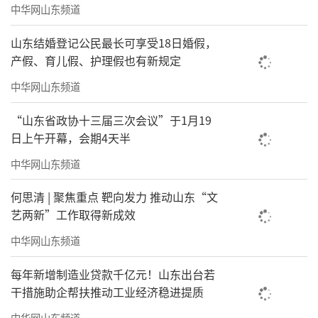
中华网山东频道
山东结婚登记公民最长可享受18日婚假，
产假、育儿假、护理假也有新规定
中华网山东频道
“山东省政协十三届三次会议”于1月19
日上午开幕，会期4天半
2024年1月25日，乳山市被评为“国家学前
中华网山东频道
教育普及普惠县”。全市学前教育新添“国字
号”荣誉，迈入了高质量发展的新征程。
何思清 | 聚焦重点 靶向发力 推动山东“文
艺两新”工作取得新成效
（来源：闪电新闻·威海新闻）
中华网山东频道
责任编辑：李建龙
每年新增制造业贷款千亿元！山东出台若
干措施助企帮扶推动工业经济稳进提质
中华网山东频道