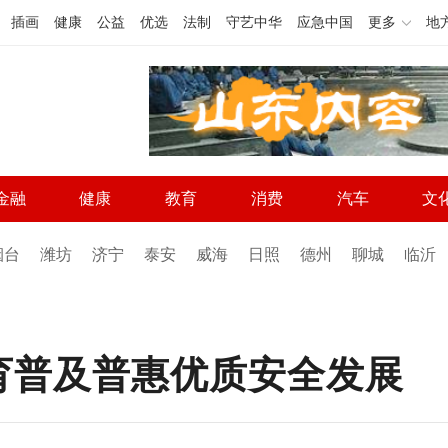
插画
健康
公益
优选
法制
守艺中华
应急中国
更多
地
金融
健康
教育
消费
汽车
文
烟台
潍坊
济宁
泰安
威海
日照
德州
聊城
临沂
育普及普惠优质安全发展