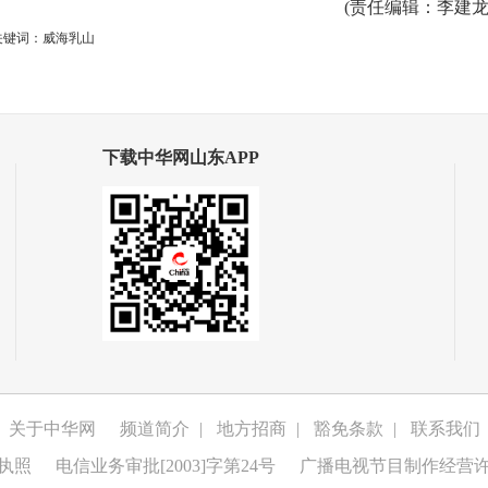
(
责任编辑
：李建龙
关键词：威海乳山
下载中华网山东APP
关于中华网
频道简介
|
地方招商
|
豁免条款
|
联系我们
执照
电信业务审批[2003]字第24号
广播电视节目制作经营