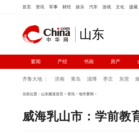
首页
资讯
军事
财经
娱乐
汽车
游戏
文化
援藏
山东
要闻
产经
书画
房产
齐鲁大地 ：
济南
青岛
淄博
枣庄
东营
当前位置：
山东频道首页
>
资讯
>
地市要闻
>
威海乳山市：学前教