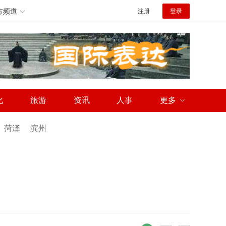
方频道
注册
登录
化
旅游
资讯
人事
更多
菏泽
滨州