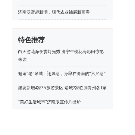
济南沃野起新潮，现代农业铺展新画卷
特色推荐
白天游花海夜赏灯光秀 济宁牛楼花海彩田惊艳
来袭
邂逅“老”泉城：翔凤巷，身藏在济南的“六尺巷”
潍坊新增4家3A旅游景区 诸城2家临朐青州各1家
“美好生活城市”济南版宣传片出炉