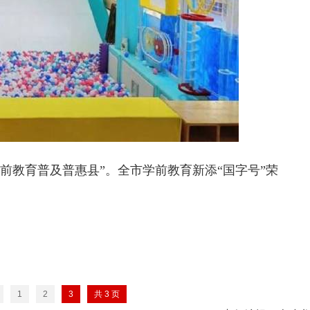
家学前教育普及普惠县”。全市学前教育新添“国字号”荣
1
2
3
共
3
页