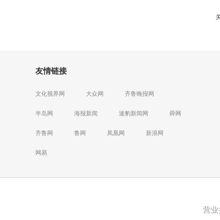
友情链接
文化视界网
大众网
齐鲁晚报网
半岛网
海报新闻
速豹新闻网
舜网
齐鲁网
鲁网
凤凰网
新浪网
网易
营业