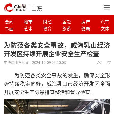
山东
要闻
地市
财经
金融
房产
汽车
书画
艺术
教育
旅游
健康
文体
为防范各类安全事故，威海乳山经济
开发区持续开展企业安全生产检查
中华网山东频道
2024-10-09 09:10:03
为防范各类安全事故的发生，确保安全形
势持续稳定向好，威海乳山市经济开发区全面
开展安全生产隐患排查整治和督导检查。