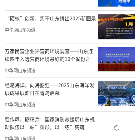
企业对问题限期整改，及时消除隐患，督促企
业守牢安全底线。
“硬核”创新，实干山东拼出2025新图景
经济开发区应急管理部副部长宋英杰表
中华网山东频道
示：“为做好区内的安全生产服务保障工作，
我们将持续对区内重点企业、行业、领域进行
万家民营企业评营商环境调查——山东连
安全生产检查，进一步压实企业主体责任，提
续四年入选营商环境最好的10个省份之一
升企业的应急处置能力，提高企业员工的安全
中华网山东频道
生产意识。”
经略海洋，向海图强——2025山东海洋发
（来源：闪电新闻）
展成果展昨日在青岛启幕
中华网山东频道
责任编辑：贾晗萱
强作风，砺精兵！国家消防救援局山东机
动队伍以“站”塑形，以“练”铸魂
中华网山东频道