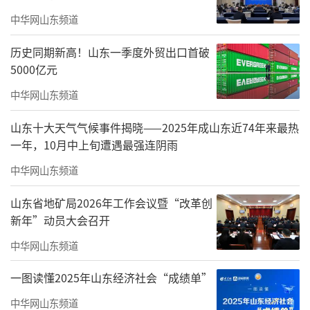
中华网山东频道
历史同期新高！山东一季度外贸出口首破
5000亿元
中华网山东频道
经济开发区工作人员和安全专家一起深入
山东十大天气气候事件揭晓——2025年成山东近74年来最热
辖区内钢铁、纺织等重点企业行业，紧盯重点
一年，10月中上旬遭遇最强连阴雨
领域、重点环节，检查企业安全生产责任制落
中华网山东频道
实情况、安全管理机构与人员配备、风险隐患
排查与治理、特种设备安全管理、生产场所安
山东省地矿局2026年工作会议暨“改革创
新年”动员大会召开
全条件、安全设施与应急装备、应急救援准
中华网山东频道
备、规章制度与执行情况等内容。针对检查中
发现的问题隐患，与企业负责人、安全管理人
一图读懂2025年山东经济社会“成绩单”
员进行现场交流反馈，并提出整改建议，要求
中华网山东频道