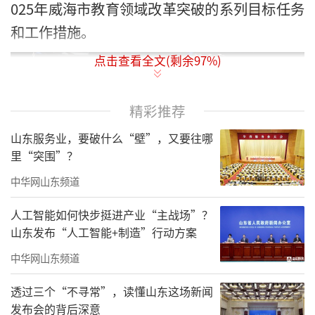
025年
威海
市教育领域改革突破的系列目标任务
和工作措施。
点击查看全文(剩余
97
%)
精彩推荐
山东服务业，要破什么“壁”，又要往哪
里“突围”？
中华网山东频道
人工智能如何快步挺进产业“主战场”？
山东发布“人工智能+制造”行动方案
为认真贯彻全国、全省教育大会精神，全
面落实立德树人根本任务，加快推进教育高质
中华网山东频道
量发展，努力提高群众的教育获得感，
威海
市
透过三个“不寻常”，读懂山东这场新闻
教育局聚焦社会普遍关心的教育热点难点问
发布会的背后深意