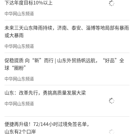
进行专项技术测试，满分为100分，最低合格线
下达年度目标10%以上
为60分。
中华网山东频道
对特别优秀体育特长生破格录取
。对初中
未来三天山东降雨持续，济南、泰安、淄博等地局部有暴雨
阶段获得“国家一级运动员”及以上等级证书
或大暴雨
考生，直接录取，不占学校体育特长生招生计
中华网山东频道
划。
促稳提质 向“新”而行 | 山东外贸扬帆远航，“好品”全
对部分体育特长生实施专业测试免试
。对
球“圈粉”
初中阶段获得“国家二级运动员”等级证书且
中华网山东频道
等级证书大项与中考报考大项一致的考生，免
山东：改革先行，勇挑高质量发展大梁
予体育专项测试，专业成绩按照满分折算计入
中华网山东频道
综合成绩。
放宽部分考生初中学业考试及考查科目等
便捷再升级！72/144小时过境免签名单，
级要求
。对初中阶段获得“国家二级运动
山东有2个口岸