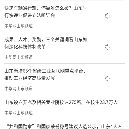
一步优化课间活动安排，学校依据校情、学情
快递车辆通行难、停靠难怎么破？山东举
因地制宜开展多样化、个性化课间活动，引导
行快递业促进立法听证会
学生利用课间活动时间走出教室，室外放松休
中华网山东频道
息、有益社交及适量活动；学校尽最大限度提
成果、人才、奖励，三个关键词看山东如
供安全的课间活动场所，如提供篮球场、足球
何深化科技体制改革
场等运动空间，科技长廊、解压墙等实践体验
中华网山东频道
空间等；提供丰富多样、活泼有趣的课间活动
项目，如跳绳、打沙包、踢毽子等适合室外的
山东新增63个省级工业互联网重点平台，
推动工业经济高质量发展
传统游戏，以及五子棋、翻绳、魔方、华容
道、九连环等适合室内的益智游戏等，让学生
中华网山东频道
爱玩、会玩、健康玩。同时，积极打通课间活
山东设立养老及相关专业院校达275所、在校生23.7万人
动与课内课程实施的壁垒，探索开发课间音乐
中华网山东频道
放松课程、益智游戏活动课程等，实现课间放
松与课内课程的有机融合。
“共和国勋章”和国家荣誉称号建议人选公示，山东4人入