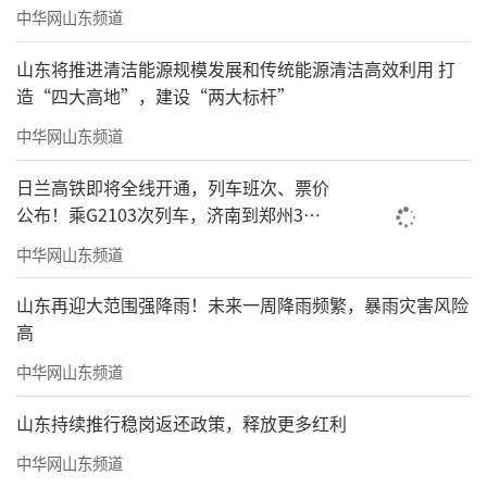
游泳和男子橄榄球两个项目。所有体育专项的
中华网山东频道
测试办法及评分标准，将于1月24日公布。
山东将推进清洁能源规模发展和传统能源清洁高效利用 打
（来源：威海发布）
造“四大高地”，建设“两大标杆”
中华网山东频道
责任编辑：徐智勇
日兰高铁即将全线开通，列车班次、票价
公布！乘G2103次列车，济南到郑州3小
时到达
中华网山东频道
山东再迎大范围强降雨！未来一周降雨频繁，暴雨灾害风险
高
中华网山东频道
山东持续推行稳岗返还政策，释放更多红利
中华网山东频道