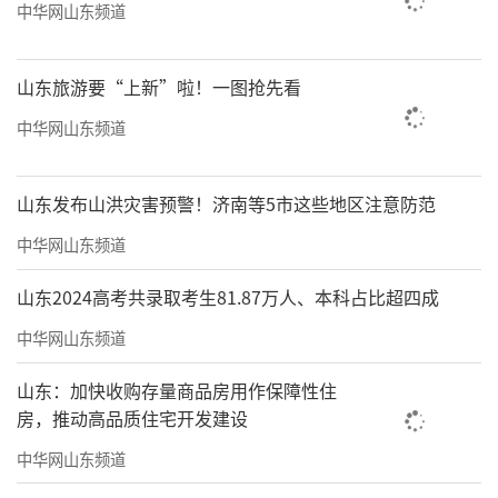
中华网山东频道
教学节奏，优化教学流程，聚焦提质增效，为
课间活动赢得更多空间，实现课上课间一体化
山东旅游要“上新”啦！一图抢先看
育人。
中华网山东频道
2025年义务教育阶段学生的寒假托管开展
情况如何，学生如何报名参加？
山东发布山洪灾害预警！济南等5市这些地区注意防范
为缓解中小学生寒假“无处去、看护
中华网山东频道
难”等问题，解除家长“后顾之忧”，早在202
山东2024高考共录取考生81.87万人、本科占比超四成
4年底，
威海
市教育局就提前谋划，牵头协调市
中华网山东频道
文明办、市委社会工作部、市总工会、团市
委、市妇联、市关工委、市科协、市民政局、
山东：加快收购存量商品房用作保障性住
房，推动高品质住宅开发建设
市文化和旅游局、市体育局等11部门，动员各
方力量，广泛挖掘新时代文明实践中心（所、
中华网山东频道
站）、妇女儿童活动中心、科技馆、城市书房