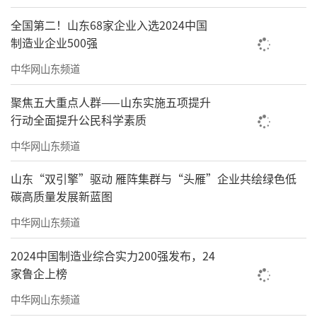
艺工作者、体育工作者、科技工作者、非遗传
全国第二！山东68家企业入选2024中国
承人和“五老”等1180余人，依托专业特长、
制造业企业500强
利用科教资源，到学校和社会公益场所参与假
中华网山东频道
期托管服务。其中，校内托管服务以看护服务
聚焦五大重点人群——山东实施五项提升
和兴趣活动为主，学校开放图书馆、自习室、
行动全面提升公民科学素质
活动室、操场等活动空间，综合利用校内师资
中华网山东频道
力量和社会组织、驻威高校的志愿者等，开展
艺术类、体育类、科技类课程体验活动，学生
山东“双引擎”驱动 雁阵集群与“头雁”企业共绘绿色低
碳高质量发展新蓝图
可根据个人兴趣和需求，自主选择学校提供的
自主作业、自主阅读、艺体活动、科学探究
中华网山东频道
等；校外托管服务以看护服务和实践活动为
2024中国制造业综合实力200强发布，24
主，充分用好学生“家门口”的活动场所开展
家鲁企上榜
作业辅导、兴趣培养、体能运动等多种课程；
中华网山东频道
发布青少年志愿服务项目258个，并开放各类科