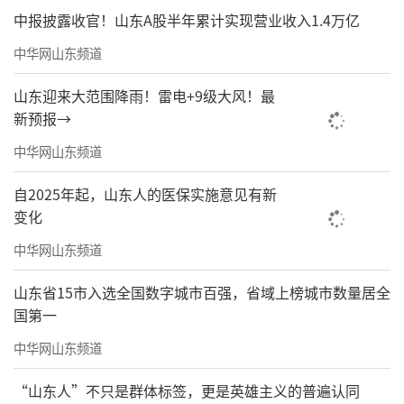
中报披露收官！山东A股半年累计实现营业收入1.4万亿
普教育基地、研学实践教育基地等，引导学生
中华网山东频道
在假期期间积极参加多种形式的文明实践、社
会劳动、志愿服务、职业体验等活动。
山东迎来大范围降雨！雷电+9级大风！最
新预报→
加强保障，规范运行
。将假期托管服务、
中华网山东频道
引进第三方入校、研学实践活动等全部纳入威
海市课后服务平台统一管理，提升资源调配水
自2025年起，山东人的医保实施意见有新
平，实现假期托管在线报名、缴费、评价。对
变化
开展托管服务的学校，所需经费和参与人员的
中华网山东频道
补助、
人身意外保险等参照山东省教育厅等4部
山东省15市入选全国数字城市百强，省域上榜城市数量居全
门印发的《山东省义务教育学校课后服务经费
国第一
保障办法》有关规定执行。鼓励有条
件的学校
中华网山东频道
在假期托管时间开放学生在校午餐和午休服
“山东人”不只是群体标签，更是英雄主义的普遍认同
务。同时，坚决守牢安全底线，加强学校和校