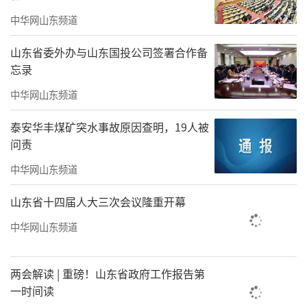
体育活动，落实每天综合体育活动时间不低于2
中华网山东频道
小时。
山东省委外办与山东国投公司签署合作备
0
2
忘录
中华网山东频道
开展义务教育阶段学生假期托管服务
泰安华丰煤矿突水事故原因查明，19人被
为深入贯彻落实“双减”工作要求，解决
问责
学生假期“看护难”问题，满足学生个性成长
中华网山东频道
的需要，从2025年寒假开始，
威海
市积极整合
校内外资源，按照“学生自愿参加、教师自愿
山东省十四届人大三次会议隆重开幕
参与、家长自愿选择”的原则，把假期托管服
中华网山东频道
务送到群众“家门口”，提供符合学生身心健
康发展的看护服务、兴趣活动和研学实践等活
两会解读 | 重磅！山东省政府工作报告第
动，重点解决城镇双职工子女、外来务工人员
一时间读