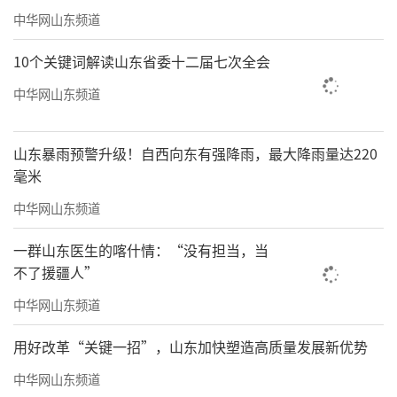
外各类托管场所的安全管理，明确参与托管服
中华网山东频道
务人员安全责任，制定安全应急预案，消除托
10个关键词解读山东省委十二届七次全会
管场所安全隐患，确保师生人身安全。
中华网山东频道
2025年是全国、全省教育大会精神的贯彻
落实年，是推动
威海
市教育高质量发展的改革
山东暴雨预警升级！自西向东有强降雨，最大降雨量达220
毫米
攻坚年，
威海
市教育系统将在
威海
市委市政府
的坚强领导下，加快推出系列教育改革突破举
中华网山东频道
措和惠民利民措施，努力办好威海人民满意的
一群山东医生的喀什情：“没有担当，当
教育。
不了援疆人”
如何保证学生“15分钟小课间”“30分钟
中华网山东频道
大课间”的活动质量？
用好改革“关键一招”，山东加快塑造高质量发展新优势
针对15分钟小课间，采取的主要措施是进
中华网山东频道