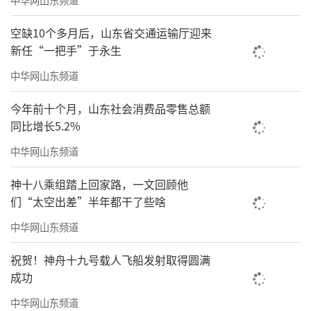
学校，对参与人数较少的按照相对就近原则适
当集中。同时，各部门充分利用社会公共服务
空缺10个多月后，山东省交通运输厅迎来
新任“一把手”于永生
资源，精准对接家长需求，如宣传部利用新时
代文明实践中心（所、站）就近组织附近少年
中华网山东频道
儿童开展托管服务；工会组织有条件的单位自
今年前十个月，山东社会消费品零售总额
行或联合利用职工文体活动场所开展职工子女
同比增长5.2%
托管服务；社工部、团市委、妇联、关工委、
中华网山东频道
科协、民政局、文化和旅游局、体育局组织妇
神十八乘组踏上回家路，一文回顾他
女儿童活动中心、科技馆、群众艺术馆、图书
们“太空出差”半年都干了些啥
馆、美术馆、城市书房、体育馆等场所积极参
中华网山东频道
与学生托管服务。
祝贺！神舟十九号载人飞船发射取得圆满
成功
整合力量，丰富内容
。组织动员教师、文
中华网山东频道