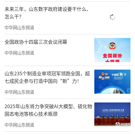
的弹性课时，以适应素养导向的探究式、项目
未来三年，山东数字政府建设要干什么、
化和跨学科学习对时间的不同需求。
怎么干？
中华网山东频道
统一“作息时间表”
。综合考虑大小课间
全国政协十四届三次会议闭幕
时长、综合体育活动要求、长短弹性课时安排
中华网山东频道
等因素，在全市层面分别制定出小学作息时间
表、初中作息时间表供全市参考执行。作息时
山东235个制造业单项冠军领跑全国，超
间表对各小课间15分钟、大课间30分钟做了明
七成民企参与打造中国向“新”力！
确安排，同时还明确了长短弹性课时的课节安
中华网山东频道
排，既体现了对全市普通中小学规范办学的统
2025年山东将力争突破AI大模型、硫化物
一要求，又发挥了学校办学自主性，学校可以
固态电池等核心技术瓶颈
根据校车安排、错峰就餐实际，因校制宜就部
中华网山东频道
分课节进行调整优化。