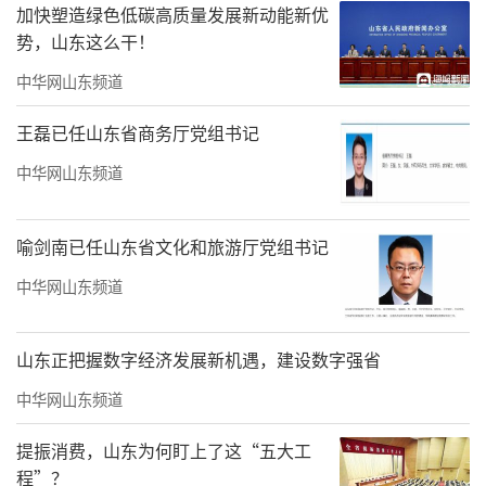
加快塑造绿色低碳高质量发展新动能新优
势，山东这么干！
确保“每天校内运动2小时”
。全市义务教育学
中华网山东频道
校全面推行实施每天1节体育课，小学1—2年级
王磊已任山东省商务厅党组书记
采取“4+1”模式，在原4节体育课的基础上增
中华网山东频道
加1节体育活动课，其他年级可采取“3+2”模
式，在原3节体育课的基础上增加2节体育活动
喻剑南已任山东省文化和旅游厅党组书记
课。将没有体育课的当天下午活动课组织的学
中华网山东频道
生集体体育锻炼时间固定为“体育课”。新
增“体育课”可以根据学生的兴趣爱好和特长
山东正把握数字经济发展新机遇，建设数字强省
开展体能、球类、民族传统体育、新兴体育项
中华网山东频道
目等活动。全市推行实施每天上下午各一次体
育大课间活动，两次活动总时间不低于1小时，
提振消费，山东为何盯上了这“五大工
鼓励学校充分利用校内课外课后服务时间开展
程”？