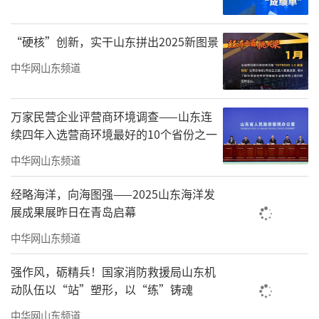
分钟、初中顺延15分钟。对挤占课间活动行为
提出明确要求，学校和教师不得对学生在课间
“硬核”创新，实干山东拼出2025新图景
及其他非教学时间的正当交流、游戏、出教室
中华网山东频道
活动等言行自由设置不必要的约束；严禁出现
课间活动“圈养”管理行为，教师要督促学生
万家民营企业评营商环境调查——山东连
走出教室，开展室外课间活动放松身心；鼓励
续四年入选营商环境最好的10个省份之一
课间活动适度留白，给学生留有自由自主活动
中华网山东频道
时间，积极营造多姿多彩、健康活泼的新型课
间生态。为做好这项工作，将采取4方面措施：
经略海洋，向海图强——2025山东海洋发
展成果展昨日在青岛启幕
中华网山东频道
统一部署，科学实施
。在全面总结2024年
强作风，砺精兵！国家消防救援局山东机
全市20所试点实验学校经验的基础上，制定了
动队伍以“站”塑形，以“练”铸魂
《关于优化全市义务教育阶段学生课间活动时
中华网山东频道