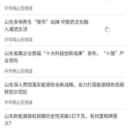
员”等级证书或参加由教育、体育部门组织的
中华网山东频道
有关比赛并取得一定名次的考生，对其道德与
山东多地养生“夜市”出摊 中医药文化融
法治、地理、历史、生物学、信息科技、理化
入潮流生活
生实验技能6项考试科目和音乐、美术、
综合实
中华网山东频道
践活动、地方课程与学校课程5项考查科目以及
综合素质评价的等级不再作为普通高中招生录
山东省属企业首届“十大科技创新成果”发布，“十强”产
业领先
取的必备条件。
中华网山东频道
2025年艺术体育特长生的报名考试时间初
步安排为：3月中旬开始艺术体育特长生的中考
山东深入贯彻落实能源安全新战略，全力打造能源绿色低碳
转型示范区
报名工作，3月下旬进行艺术特长生专业测试，
中华网山东频道
5月下旬进行体育特长生专业测试。艺术特长生
的考试项目和测试办法及评分标准较往年没有
山东新能源装机规模历史性突破1亿千瓦，有何里程碑意
变化，体育特长生在原有项目的基础上，新增
义？