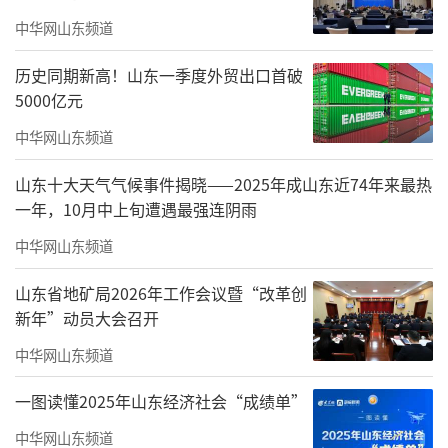
题，确定了2025年
威海
市教育领域改革突破的
中华网山东频道
系列目标任务和工作措施。本次，重点解读发
历史同期新高！山东一季度外贸出口首破
布义务教育阶段学生课间活动时间调整、中小
5000亿元
学生假期托管服务2方面的改革内容。
中华网山东频道
0
1
山东十大天气气候事件揭晓——2025年成山东近74年来最热
全面推行义务教育学校“课间15分钟”
一年，10月中上旬遭遇最强连阴雨
中华网山东频道
为落实健康第一的教育理念，提升学生课
间活动质量和身心健康发展水平，从2025年春
山东省地矿局2026年工作会议暨“改革创
新年”动员大会召开
季学期开始，
威海
市义务教育学校原则上将小
课间活动时间由原来的10分钟延长至15分钟。
中华网山东频道
调整后，学生到校时间、上午上课时间、午餐
一图读懂2025年山东经济社会“成绩单”
午休时间保持不变，下午放学时间小学顺延10
中华网山东频道