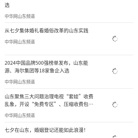
选
针对30分钟大课间，在
威海
市义务教育学
中华网山东频道
校推行实施每天上下午各一次体育大课间活
动，两次活动总时间不低于1小时，着力打
从七夕集体婚礼看婚俗改革的山东实践
造“奔跑的大课间”，让学生充分放松身心、
中华网山东频道
锻炼身体、增强体质。同时，每天上下午各组
织一次5分钟的眼保健操，提倡由室内转到户
2024中国品牌500强榜单发布，山东能
源、海尔集团等18家鲁企入选
外，由“多维视觉操”代替传统按压式穴位
操。
中华网山东频道
同时，严禁学校和老师出现挤占课间活动
山东聚焦三大问题治理电视“套娃”收费
乱象，开设“免费专区”、压缩收费包比
的行为。学校在加强课间活动管理上下功夫，
例70%以上
要督促任课教师按时下课，不得随意拖堂或利
中华网山东频道
用各种方式变相占用学生课间活动时间。广大
七夕在山东，婚姻登记还能如此浪漫！
教师要精心设计课堂教学各个环节，科学把握