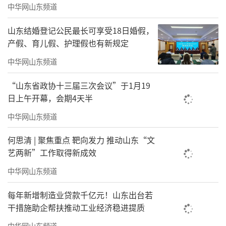
子女、农村留守儿童、家庭困难学生的假期看
中华网山东频道
护问题。目前，
威海
市共有154所中小学校、14
山东结婚登记公民最长可享受18日婚假，
6处校外资源参与寒假托管工作，实现有需求的
产假、育儿假、护理假也有新规定
学生应托尽托、全面覆盖。为做好这项工作，
中华网山东频道
重点采取了3方面措施：
“山东省政协十三届三次会议”于1月19
日上午开幕，会期4天半
部门联动，合力保障
。在全面摸底学生需
中华网山东频道
求的基础上，
威海
市教育局与市委宣传部、市
何思清 | 聚焦重点 靶向发力 推动山东“文
总工会、市妇联、市文化和旅游局、市体育局
艺两新”工作取得新成效
等11部门共同协作，按照“社会所需、学生所
中华网山东频道
盼、政府所能”的原则，充分挖掘校内外各项
每年新增制造业贷款千亿元！山东出台若
资源，拓宽假期服务渠道。校内部分，各区市
干措施助企帮扶推动工业经济稳进提质
教育主管部门结合实际统筹，确定开放校园的
中华网山东频道