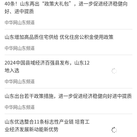
40条！山东再出“政策大礼包”，进一步促进经济稳健向
等各类托管资源，协同发力共同打造“爱的家
好、进中提质
园”，“托”起孩子多彩寒假。共组织动员了1
中华网山东频道
54所中小学校和146处校外场馆机构参与今年的
山东增加高品质住宅供给 优化住房公积金使用政策
寒假托管服务。托管服务坚持学生自愿参加、
中华网山东频道
教师自愿参与的原则，全市共有1.4万名有需求
的学生参加了自主阅读、艺体活动、科技教
2024中国县域经济百强县发布，山东12
育、研学实践、课业辅导等丰富多彩的托管课
地入选
程。
中华网山东频道
学生如有参加校内托管的需求，可按照学
山东出台若干政策措施，进一步促进经济稳健向好进中提质
校公示的服务信息，直接联系班主任报名；如
中华网山东频道
有参加校外托管的需求，可登录市教育局官方
山东优选整合11条标志性产业链 培育工
网站“暖心托管，乐享假期”专题或“威海教
业经济发展新动能新优势
育”公众号公布的各部门托管资源，就近报名