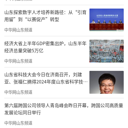
间的指导意见》，明确了义务教育阶段学生课
间活动优化安排、每天的综合体育活动要求、
山东探索数字人才培养新路径：从“引育
用留”到“以赛促产”转型
部分课节的教学时长调整要求等内容，为各学
中华网山东频道
校实施提供了政策依据和标准指导。
经济大省上半年GDP密集出炉，山东半年
经济总量突破5万亿
实行“长短弹性课时”
。指导学校结合校
中华网山东频道
车安排、错峰就餐、每天安排1节体育课等因
山东省科技大会今日在济南召开，刘建
素，因校制宜，做好学校课程实施规划，合理
亚、张福仁摘得2024年度山东省科学技术
调整课时时长。原则上，将上午第三、四节的
奖最高奖！
中华网山东频道
课时时长缩减5分钟调整至小课间。鼓励学校在
保障总时长不增加的前提下，尝试打破现有固
第六届跨国公司领导人青岛峰会昨日开幕，跨国公司高质量
发展论坛同日举行
定课时时间限制，将上午大课间后的第三、四
节课根据需要划分课节和时长，探索有长有短
中华网山东频道