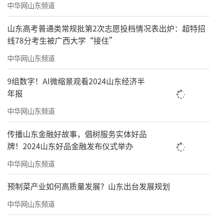
中华网山东频道
参加校外托管服务。下一步，
威海
市教育局将
组织各承担托管服务机构细化管理制度，高质
山东高考普通类常规批第2次志愿投档情况表出炉：超特招
线78分考生被广西大学“接住”
量提供托管服务，将惠民政策落到实处。同
中华网山东频道
时，加强全过程监管，守牢安全底线，确保假
期托管服务安全有序。
9组数字！AI微缩景观看2024山东经济半
年报
日前，
威海
市教育局印发了《优化调整中
中华网山东频道
心城区中考艺术体育特长生招考政策的通
知》，招考政策都调整了哪些方面？2025年艺
传播山东金融好故事，倡树服务实体好品
术体育特长生的报名时间和专业测试时间是如
牌！2024山东好品金融发布仪式举办
何安排的，艺术体育特长生专业测试项目和测
中华网山东频道
试办法及评分标准较往年有哪些变化？
预制菜产业如何高质量发展？山东出台发展规划
为促进中心城区普通高中特色高质量发
中华网山东频道
展，从2025年开始，优化调整中心城区中考艺