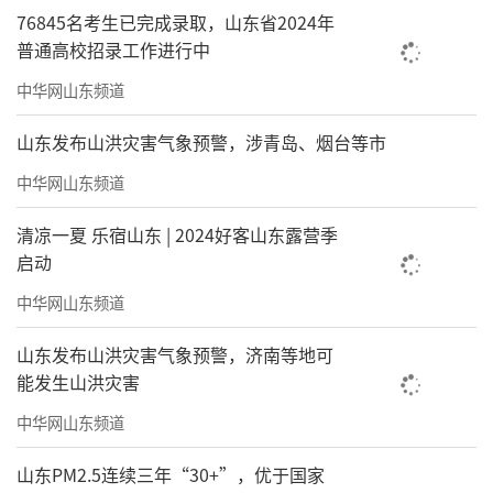
76845名考生已完成录取，山东省2024年
术体育特长生考试内容、专业分值设置和录取
普通高校招录工作进行中
办法，文登区、荣成市、乳山市可结合实际自
中华网山东频道
行优化招生政策。主要有5方面：
山东发布山洪灾害气象预警，涉青岛、烟台等市
改进录取办法
。与山东省普通高考接轨，
中华网山东频道
艺术、体育特长生均实行综合成绩录取，综合
成绩由文化成绩和专业成绩组成，满分560分。
清凉一夏 乐宿山东 | 2024好客山东露营季
艺术类考生按照专业成绩与文化成绩5:5比例计
启动
入综合成绩从高到低录取，体育类考生按照专
中华网山东频道
业成绩与文化成绩7:3比例计入综合成绩从高到
山东发布山洪灾害气象预警，济南等地可
低录取。
能发生山洪灾害
优化体育特长生考试内容
。取消身体素质
中华网山东频道
测试（100米跑、立定跳远、原地推铅球），只
山东PM2.5连续三年“30+”，优于国家