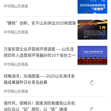
中华网山东频道
现场答疑环节，针对减刑、假释、申诉的
普遍关切，赵晓明与山东载熙律师事务所律师
“硬核”创新，实干山东拼出2025新图景
团队结合相关法律法规及刑事政策，逐一进行
中华网山东频道
专业解答和法律指引，同时注重引导服刑人员
树立正确的法治观念，鼓励其自觉接受改造、
万家民营企业评营商环境调查——山东连
主动学习法律，为未来回归社会、融入家庭奠
续四年入选营商环境最好的10个省份之一
定坚实基础。
中华网山东频道
本次活动是德州市司法局与德州监狱共
经略海洋，向海图强——2025山东海洋发
建“法治联合体”协议签署后的生动实践，既
展成果展昨日在青岛启幕
精准破解了服刑人员面临的具体法律困境，也
中华网山东频道
让服刑人员感受到了法律温度与社会关怀，为
强作风，砺精兵！国家消防救援局山东机
维护监管场所安全稳定、推进法治监狱建设提
动队伍以“站”塑形，以“练”铸魂