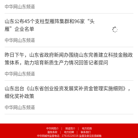
中华网山东频道
山东公布45个支柱型雁阵集群和96家“头
雁”企业名单
中华网山东频道
昨日下午，山东省政府新闻办围绕山东完善建立科技金融政
策体系，助力培育新质生产力情况回答记者提问
中华网山东频道
山东出台《山东省创业投资发展奖补资金管理实施细则》，
细化奖补政策
中华网山东频道
中华网简介
|
频道简介
|
地方招商
豁免条款
|
地方招聘
|
联系我们
中华网城市监督电话：17610228316
监督及意见反馈邮箱