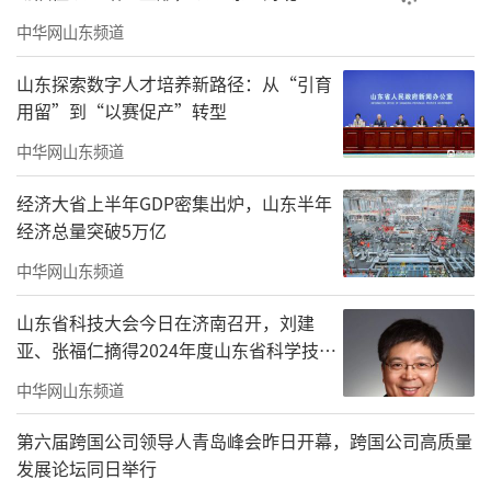
供了有力支撑。下一步，双方将持续深化合
中华网山东频道
作，常态化开展形式多样的“送法进监”活
动，不断完善监狱内法律咨询、申请转交、案
山东探索数字人才培养新路径：从“引育
用留”到“以赛促产”转型
件办理等衔接机制，以更优质的法治服务拓宽
中华网山东频道
法律援助服务渠道、提升服务质效，以法治力
量护航特殊群体走向新生，共同为建设更高水
经济大省上半年GDP密集出炉，山东半年
平的平安德州、法治德州注入坚实力量。
经济总量突破5万亿
中华网山东频道
（来源：法治德州）
山东省科技大会今日在济南召开，刘建
责任编辑：寿鹏瑶
亚、张福仁摘得2024年度山东省科学技术
奖最高奖！
中华网山东频道
第六届跨国公司领导人青岛峰会昨日开幕，跨国公司高质量
发展论坛同日举行