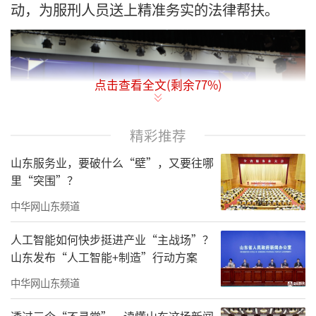
动，为服刑人员送上精准务实的法律帮扶。
点击查看全文(剩余
77
%)
精彩推荐
山东服务业，要破什么“壁”，又要往哪
里“突围”？
中华网山东频道
活动中，德州市法律援助中心主任赵晓明
人工智能如何快步挺进产业“主战场”？
以《共建法治监狱，保障合法权益》为题，围
山东发布“人工智能+制造”行动方案
绕服刑人员普遍关心的减刑假释适用条件、婚
中华网山东频道
姻家庭财产分割、债权债务、子女抚养权纠
透过三个“不寻常”，读懂山东这场新闻