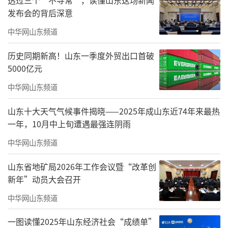
纷、刑满释放后就业创业法律保障等重点问
发布会的背后深意
题，进行了系统宣讲。通过法条解读、案例剖
中华网山东频道
析、通俗阐释的方式，细致讲解了申请法律援
历史同期新高！山东一季度外贸出口首破
助的便捷流程，让服刑人员全面了解国家法律
5000亿元
援助制度的惠民属性，熟知维护自身合法权益
中华网山东频道
的有效途径。
山东十大天气气候事件揭晓——2025年成山东近74年来最热
一年，10月中上旬遭遇最强连阴雨
中华网山东频道
山东省地矿局2026年工作会议暨“改革创
新年”动员大会召开
中华网山东频道
一图读懂2025年山东经济社会“成绩单”