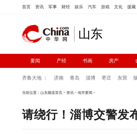
首页
资讯
军事
财经
娱乐
汽车
游戏
文化
援藏
山东
要闻
产经
书画
房产
齐鲁大地 ：
济南
青岛
淄博
枣庄
东营
当前位置：
山东频道首页
>
资讯
>
地市要闻
>
请绕行！淄博交警发布