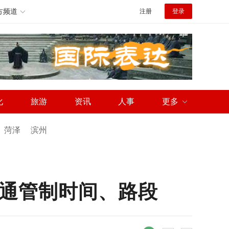
方频道
注册
登录
化
旅游
资讯
人事
更多
菏泽
滨州
交通管制时间、路段