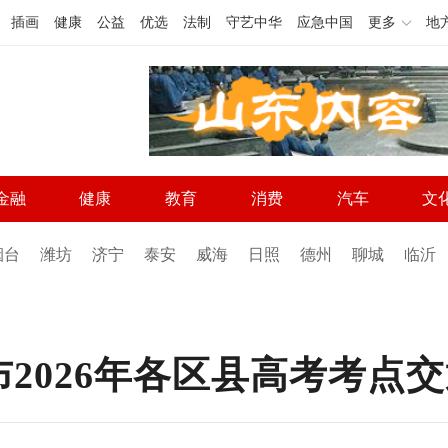
插画
健康
公益
优选
法制
守艺中华
应急中国
更多
地
金融
健康
教育
消费
汽车
文
烟台
潍坊
济宁
泰安
威海
日照
德州
聊城
临沂
2026年各区县高考考点