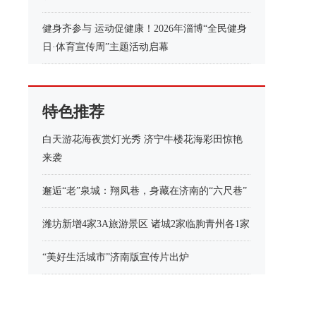
健身齐参与 运动促健康！2026年淄博“全民健身
日·体育宣传周”主题活动启幕
特色推荐
白天游花海夜赏灯光秀 济宁牛楼花海彩田惊艳
来袭
邂逅“老”泉城：翔凤巷，身藏在济南的“六尺巷”
潍坊新增4家3A旅游景区 诸城2家临朐青州各1家
“美好生活城市”济南版宣传片出炉