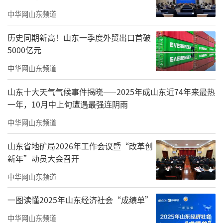
比增长19%。国庆假期期间(10月1日至8日），
中华网山东频道
北京新建商品住宅日均成交0.61万平米，较去
历史同期新高！山东一季度外贸出口首破
年国庆假期增长52%；二手房日均成交19套，
5000亿元
较去年国庆假期增长73%。
中华网山东频道
上海方面，8月25日新政落地叠加部分安置
山东十大天气气候事件揭晓——2025年成山东近74年来最热
房项目集中网签，带动上海9月新房销售数据逐
一年，10月中上旬遭遇最强连阴雨
步回升。根据中指数据，9月上海新建商品住宅
中华网山东频道
成交97万平米，环比增长23%，同比增长1
山东省地矿局2026年工作会议暨“改革创
6%；9月上海二手商品房成交2.0万套，环比增
新年”动员大会召开
长5%，同比增长29%。国庆假期期间（10月1
中华网山东频道
月至8日），上海新建商品住宅日均成交0.62万
平米，较去年国庆假期小幅增长3%。
一图读懂2025年山东经济社会“成绩单”
中华网山东频道