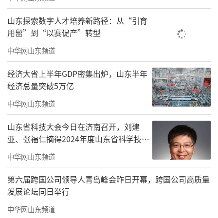
日），广州新建商品住宅日均成交0.81万平
山东探索数字人才培养新路径：从“引育
米，较去年国庆假期小幅下降4%。
用留”到“以赛促产”转型
杭州方面，9月房企推盘积极性增加，带动
中华网山东频道
成交环比上涨40%。9月共49次开盘，核心地段
经济大省上半年GDP密集出炉，山东半年
高端项目热度高企，曹晶晶分析，当前杭州楼
经济总量突破5万亿
市处于“核心恒热、外围承压”的结构性阶
中华网山东频道
段，购房逻辑逐步从追逐低中签率转向关注地
山东省科技大会今日在济南召开，刘建
段稀缺性、产品力等核心价值。国庆假期期间
亚、张福仁摘得2024年度山东省科学技术
（10月1月至8日），杭州新建商品住宅日均成
奖最高奖！
中华网山东频道
交0.18万平米，高基数影响下，同比降幅较明
显。同时，国庆假期期间（10月1月8日），成
第六届跨国公司领导人青岛峰会昨日开幕，跨国公司高质量
发展论坛同日举行
都新建商品房日均成交0.29万平米，较去年国
中华网山东频道
庆假期小幅下降5%，结合国庆期间看房活动较