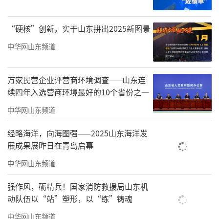
深圳方面，9月新政落地后（9月6日至9月3
0日），深圳新建商品住宅日均成交0.60万平
“硬核”创新，实干山东拼出2025新图景
米，较8月日均增长44%，但受较高基数及供应
中华网山东频道
未明显增加影响，新房成交量同比增长1%；9
月深圳二手房成交4546套，环比增长9%，同比
增长43%。国庆假期期间（10月1日至8日），
万家民营企业评营商环境调查——山东连
续四年入选营商环境最好的10个省份之一
深圳新建商品住宅日均成交0.23万平米，较去
中华网山东频道
年国庆假期增长22%。
经略海洋，向海图强——2025山东海洋发
广州方面，9月开发商推货节奏有所加快，
展成果展昨日在青岛启幕
广州新房网签套数5258套，网签面积58万㎡，
中华网山东频道
网签面积环比增长18%，同比增长10%。曹晶
晶表示，当前购房者观望情绪依旧较浓,除中心
强作风，砺精兵！国家消防救援局山东机
区域部分新规产品项目去化尚可外，多数旧规
动队伍以“站”塑形，以“练”铸魂
项目去化较慢。国庆假期期间（10月1日至8
中华网山东频道