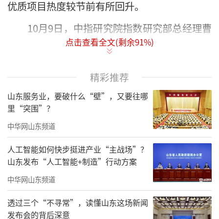
优质项目热度较节前有所回升。
10月9日，中指研究院指数研究部总经理曹
点击查看全文(剩余
91
%)
晶晶在接受采访时表示，国庆假期期间，整体
楼市表现较为平淡，但核心城市优质项目保持
较高热度，预计“银十”市场将延续分化态
精彩推荐
势。
山东服务业，要破什么“壁”，又要往哪
里“突围”？
部分重点城市网签面积同比实现增长
中华网山东频道
具体来看，北京新政效果在9月逐步体现，
人工智能如何快步挺进产业“主战场”？
部分楼盘到访量有所好转，部分小区二手房带
山东发布“人工智能+制造”行动方案
看量也有增加。“网签成交量来看，根据中指
中华网山东频道
数据，9月北京新建商品住宅成交46万平米，环
比增长21%，同比增长22%。”曹晶晶表示，9
透过三个“不寻常”，读懂山东这场新闻
发布会的背后深意
月北京二手房成交1.6万套，环比增长19%，同