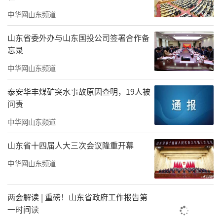
目保持较高热度，北京、上海、深圳等城市新
中华网山东频道
房网签面积同比实现增长。结合上半年多家头
部房企在核心城市获取了较多优质地块，这些
山东省委外办与山东国投公司签署合作备
忘录
地块有望在四季度逐步入市，新增供应增加有
望对核心城市新房销售形成一定支撑，预
中华网山东频道
计“银十”市场将延续分化态势。二手房方
泰安华丰煤矿突水事故原因查明，19人被
面，9月重点城市二手房成交量已出现显著回
问责
升，预计10月交易活跃度将继续温和回升，
中华网山东频道
但“以价换量”态势短期难改。
山东省十四届人大三次会议隆重开幕
（
记者/秦文
来源：海报新闻）
中华网山东频道
责任编辑：寿鹏瑶
两会解读 | 重磅！山东省政府工作报告第
一时间读