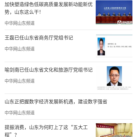
土拍热度方面，二季度以来，土地市场有
加快塑造绿色低碳高质量发展新动能新优
所降温，三季度房企拿地继续保持审慎态度，7
势，山东这么干！
月受个别地块带动，溢价率阶段性提升，但8月
中华网山东频道
核心城市土拍减少，溢价率再次回落，9月300
王磊已任山东省商务厅党组书记
城平均溢价率降至3.8%，仅北京、上海、杭
中华网山东频道
州、成都部分优质地块竟拍出高溢价。
根据中指统计，截至10月9日，重点城市已
喻剑南已任山东省文化和旅游厅党组书记
公告的10月住宅用地待拍清单中，上海起始价
中华网山东频道
达约180亿元，广州、北京超50亿元，成都、杭
州、苏州在30亿元以上，核心地块土拍仍有望
山东正把握数字经济发展新机遇，建设数字强省
维持一定热度。
中华网山东频道
曹晶晶表示，整体来看，国庆中秋假期期
提振消费，山东为何盯上了这“五大工
间楼市整体表现较为平淡，但核心城市优质项
程”？