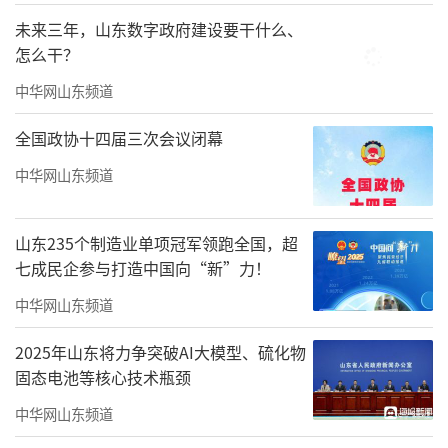
活跃，预计节后网签量将回升。
未来三年，山东数字政府建设要干什么、
怎么干？
9月300城住宅用地成交规模继续缩量，10
中华网山东频道
月上海宅地待拍起始价近180亿元
全国政协十四届三次会议闭幕
土地成交方面，近两月重点城市土拍活动
减少，成交规模缩量态势延续，单月出让金同
中华网山东频道
比持续回落。根据中指数据，9月300城住宅用
地成交规划建面5499万平方米，同比下降3.
山东235个制造业单项冠军领跑全国，超
七成民企参与打造中国向“新”力！
3%；土地出让金2037亿元，同比下降8.8%，
出让金连续2个月同比下降。累计来看，2025年
中华网山东频道
1-9月，300城住宅用地成交规划建面2.96亿平
2025年山东将力争突破AI大模型、硫化物
方米，同比下降8.2%；土地出让金13259亿
固态电池等核心技术瓶颈
元，同比增长11.6%。
中华网山东频道