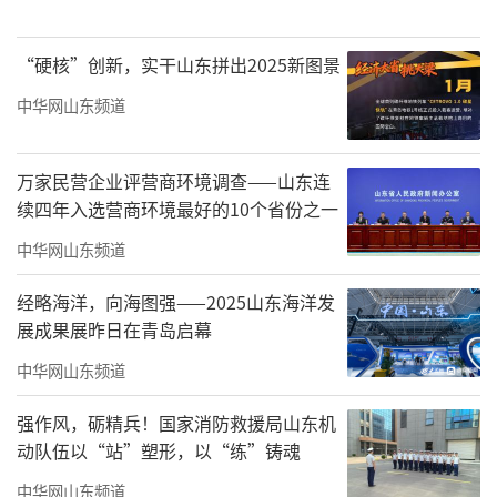
“硬核”创新，实干山东拼出2025新图景
中华网山东频道
“新青年”是山东省互联网传媒集团历经1
万家民营企业评营商环境调查——山东连
0年时间打造的音乐节重磅IP，2014年在济南启
续四年入选营商环境最好的10个省份之一
动，已陆续在济南、潍坊、日照、泰安、济宁
中华网山东频道
等地市举办。10年时间，“新青年”，秉承着
经略海洋，向海图强——2025山东海洋发
从青年中走来，到青年中去的理念，已成为齐
展成果展昨日在青岛启幕
鲁大地上最具吸引力的本土音乐节，每举办一
中华网山东频道
场，都会吸引数万名乐迷跋山涉水而来，并形
成了涵盖音乐节、商演、市集、文创产品等多
强作风，砺精兵！国家消防救援局山东机
动队伍以“站”塑形，以“练”铸魂
个品牌活动的全新IP，正在向着产业化、规模
化发展。
中华网山东频道