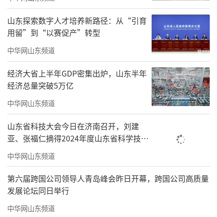
山东探索数字人才培养新路径：从“引育
用留”到“以赛促产”转型
中华网山东频道
经济大省上半年GDP密集出炉，山东半年
经济总量突破5万亿
中华网山东频道
山东省科技大会今日在济南召开，刘建
亚、张福仁摘得2024年度山东省科学技术
奖最高奖！
中华网山东频道
当鼓点如潮头而来，吉他拨动心弦，电音
的声浪、摇滚的音符划过天空，热爱摇滚的
第六届跨国公司领导人青岛峰会昨日开幕，跨国公司高质量
发展论坛同日举行
人，用音乐重新定义青春。新裤子、梁博、万
能青年旅店、赵雷、房东的猫、夏日入侵企
中华网山东频道