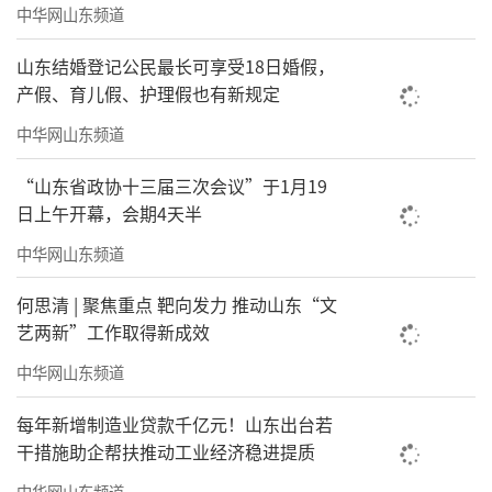
中华网山东频道
金秋的青岛，蓝天白云、碧海相伴，红瓦
绿树的光影中，流淌着属于这座城市的音符和
山东结婚登记公民最长可享受18日婚假，
产假、育儿假、护理假也有新规定
旋律。跳动的节奏，澎湃的鼓点，久违的沸
中华网山东频道
腾，喧嚣的人潮!让我们一同期待新青年音乐季
登陆青岛，开启独属于“帆船之岛”的音浪狂
“山东省政协十三届三次会议”于1月19
欢!
日上午开幕，会期4天半
中华网山东频道
何思清 | 聚焦重点 靶向发力 推动山东“文
艺两新”工作取得新成效
中华网山东频道
每年新增制造业贷款千亿元！山东出台若
干措施助企帮扶推动工业经济稳进提质
中华网山东频道