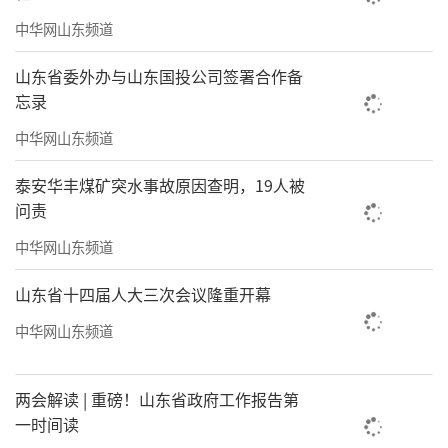
刘耕宏全民健身音乐嘉年华，再到即将举办的2
中华网山东频道
023青岛凤凰音乐节。纷至沓来的音乐活动为青
岛营造更浓厚的文化艺术氛围，不断放大节会
山东省委外办与山东国投公司签署合作备
忘录
效应，为岛城音乐文化产业注入活力，助力实
现经济高质量发展。
中华网山东频道
泰安华丰煤矿突水事故原因查明，19人被
问责
中华网山东频道
山东省十四届人大三次会议隆重开幕
中华网山东频道
两会解读 | 重磅！山东省政府工作报告第
一时间读