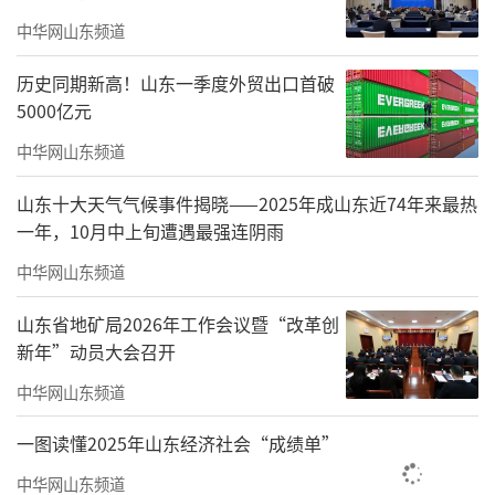
进“江北水城”聊城与“帆船之都”青岛，在
中华网山东频道
夏末与初秋为广大乐迷们联袂奉献多场精彩绝
伦的音乐盛宴。
历史同期新高！山东一季度外贸出口首破
5000亿元
中华网山东频道
山东十大天气气候事件揭晓——2025年成山东近74年来最热
一年，10月中上旬遭遇最强连阴雨
中华网山东频道
山东省地矿局2026年工作会议暨“改革创
新年”动员大会召开
中华网山东频道
一图读懂2025年山东经济社会“成绩单”
中华网山东频道