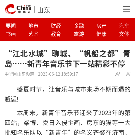
山东
要闻
地市
财经
金融
房产
汽车
书画
艺术
教育
旅游
健康
文体
“江北水城”聊城、“帆船之都”青
岛……新青年音乐节下一站精彩不停
中华网山东频道
2023-06-12 18:59:17
盛夏时节，让音乐与城市来场不期而遇的
邂逅!
本周末，新青年音乐节迎来了2023年的第
四站，梁博、夏日入侵企画、房东的猫等一大
批知名乐队以“新青年”的名义齐聚在济南，