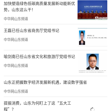
加快塑造绿色低碳高质量发展新动能新优
势，山东这么干！
中华网山东频道
王磊已任山东省商务厅党组书记
中华网山东频道
喻剑南已任山东省文化和旅游厅党组书记
中华网山东频道
青春不需要任何人定义，但音乐却是年轻
人的“最优解”。当下，新青年音乐节定档9月
山东正把握数字经济发展新机遇，建设数字强省
9日至10日落地青岛，正是让音乐与活力时尚
中华网山东频道
的“帆船之都”不谋而合。从前不久的青岛艾
提振消费，山东为何盯上了这“五大工
可什机场音乐节，到5月20日的2023青岛西海岸
程”？