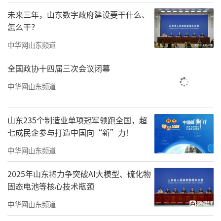
画、棱镜、霓虹花园、王宝与正午阳光、宋宇
未来三年，山东数字政府建设要干什么、
宁、陈硕子、钢心、对角巷、黑屋14组乐队、
怎么干？
音乐人轮番炸场，多元音乐风格，用最纯粹的
中华网山东频道
热爱迎接属于新青年的夏天!
全国政协十四届三次会议闭幕
中华网山东频道
山东235个制造业单项冠军领跑全国，超
七成民企参与打造中国向“新”力！
中华网山东频道
2025年山东将力争突破AI大模型、硫化物
固态电池等核心技术瓶颈
中华网山东频道