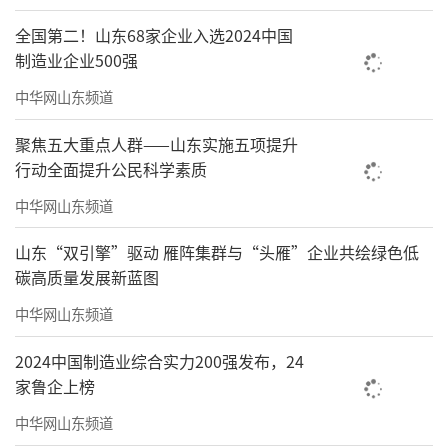
全国第二！山东68家企业入选2024中国
制造业企业500强
中华网山东频道
聚焦五大重点人群——山东实施五项提升
行动全面提升公民科学素质
（来源：大众网 毛道光）
中华网山东频道
责任编辑：陈雅雯
山东“双引擎”驱动 雁阵集群与“头雁”企业共绘绿色低
碳高质量发展新蓝图
中华网山东频道
2024中国制造业综合实力200强发布，24
家鲁企上榜
中华网山东频道