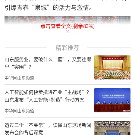
引爆青春“泉城”的活力与激情。
点击查看全文(剩余
83
%)
精彩推荐
山东服务业，要破什么“壁”，又要往哪
里“突围”？
中华网山东频道
人工智能如何快步挺进产业“主战场”？
山东发布“人工智能+制造”行动方案
2023年以来，新青年音乐节已成功落地泗
中华网山东频道
水、泰安、潍坊、济南，并在齐鲁大地掀起地
透过三个“不寻常”，读懂山东这场新闻
表最强音。而下一站，新青年音乐节还将走
发布会的背后深意