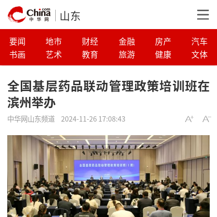
山东
要闻
地市
财经
金融
房产
汽车
书画
艺术
教育
旅游
健康
文体
全国基层药品联动管理政策培训班在
滨州举办
中华网山东频道
2024-11-26 17:08:43