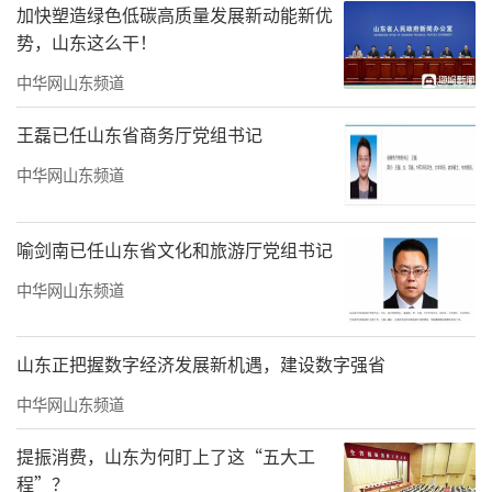
加快塑造绿色低碳高质量发展新动能新优
国家卫生健康委药政司二级巡视员刘嘉楠
势，山东这么干！
主持会议。山东省卫生健康委二级巡视员葛玉
中华网山东频道
桂，滨州市政府党组成员、办公室党组书记张
博，市政府副秘书长刘光征，邹平市委副书
王磊已任山东省商务厅党组书记
记、市长张谦，滨州市卫生健康委党组书记、
中华网山东频道
主任董希国出席会议。全国各省、市、县三级
卫生健康委药政相关工作负责人，国家卫生健
喻剑南已任山东省文化和旅游厅党组书记
康委属相关事业单位，相关专家，相关媒体代
中华网山东频道
表参加培训班。
山东正把握数字经济发展新机遇，建设数字强省
责任编辑：贾晗萱
中华网山东频道
提振消费，山东为何盯上了这“五大工
程”？