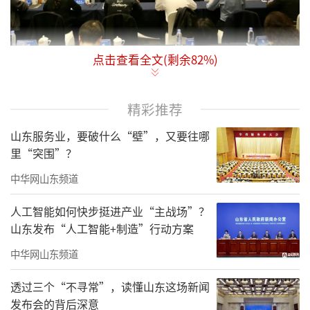
点击查看全文(剩余
82
%)
11月21日，全国基层药品联动管理政策培
训班在滨州邹平市举办。
精彩推荐
国家卫生健康委药政司司长张锋出席会议
山东服务业，要破什么“壁”，又要往哪
并讲话。山东省卫生健康委党组书记、主任，
里“突围”？
省中医药管理局局长马立新出席会议并介绍山
中华网山东频道
东省基层药品供应保障工作情况。滨州市委副
书记、市长李春田出席会议并致辞。
人工智能如何快步挺进产业“主战场”？
山东发布“人工智能+制造”行动方案
中华网山东频道
透过三个“不寻常”，读懂山东这场新闻
发布会的背后深意