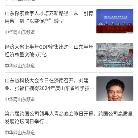
马立新指出，完善药品供应保障制度是深
山东探索数字人才培养新路径：从“引育
化医药卫生体制的重点任务，山东省高度重视
用留”到“以赛促产”转型
药政管理工作，深入实施国家基本药物制度，
中华网山东频道
推动高质量药学服务均衡可及，聚力解决群众
急难愁盼用药问题。近年来着力推进基层药品
经济大省上半年GDP密集出炉，山东半年
经济总量突破5万亿
联动管理，强化提升短缺药品供应保障能力，
有效保障了群众基本用药需求。
中华网山东频道
山东省科技大会今日在济南召开，刘建
亚、张福仁摘得2024年度山东省科学技术
奖最高奖！
中华网山东频道
第六届跨国公司领导人青岛峰会昨日开幕，跨国公司高质量
发展论坛同日举行
中华网山东频道