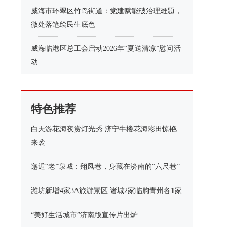
威海市环翠区竹岛街道：党建赋能破治理难题，
微处落笔绘民生底色
威海临港区总工会启动2026年“夏送清凉”慰问活
动
特色推荐
白天游花海夜赏灯光秀 济宁牛楼花海彩田惊艳
来袭
邂逅“老”泉城：翔凤巷，身藏在济南的“六尺巷”
潍坊新增4家3A旅游景区 诸城2家临朐青州各1家
“美好生活城市”济南版宣传片出炉