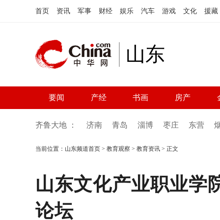
首页
资讯
军事
财经
娱乐
汽车
游戏
文化
援藏
山东
要闻
产经
书画
房产
齐鲁大地 ：
济南
青岛
淄博
枣庄
东营
当前位置：
山东频道首页
>
教育观察
>
教育资讯
> 正文
山东文化产业职业学院
论坛