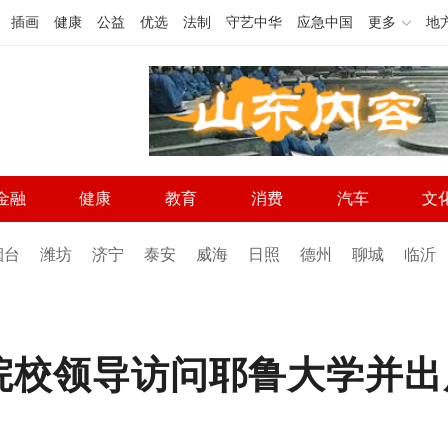
插画
健康
公益
优选
法制
守艺中华
应急中国
更多
地
金融
健康
教育
消费
汽车
文
烟台
潍坊
济宁
泰安
威海
日照
德州
聊城
临沂
校领导访问耶鲁大学并出席