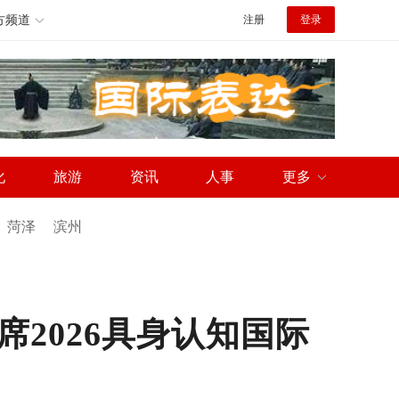
方频道
注册
登录
化
旅游
资讯
人事
更多
菏泽
滨州
2026具身认知国际