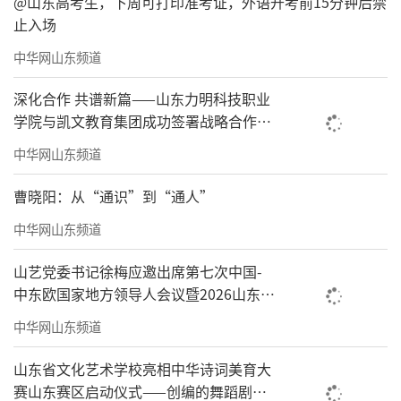
@山东高考生，下周可打印准考证，外语开考前15分钟后禁
止入场
中华网山东频道
深化合作 共谱新篇——山东力明科技职业
学院与凯文教育集团成功签署战略合作协
议
中华网山东频道
曹晓阳：从“通识”到“通人”
中华网山东频道
山艺党委书记徐梅应邀出席第七次中国-
中东欧国家地方领导人会议暨2026山东国
际友城合作交流周系列活动
中华网山东频道
山东省文化艺术学校亮相中华诗词美育大
赛山东赛区启动仪式——创编的舞蹈剧目