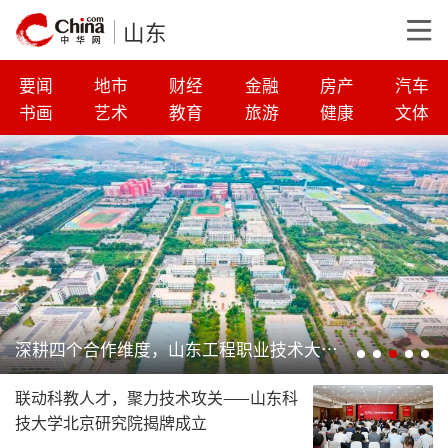
山东
要闻
地市
财经
金融
房产
汽车
书画
艺术
教育
旅游
健康
文体
青岛恒星科技学院与上合控股集团达成战略合作
联动科教人才，聚力技术攻关——山东科
技大学北京研究院揭牌成立