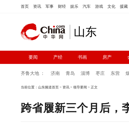
首页
资讯
军事
财经
娱乐
汽车
游戏
文化
援藏
山东
要闻
产经
书画
房产
齐鲁大地 ：
济南
青岛
淄博
枣庄
东营
当前位置：
山东频道首页
>
资讯
>
领导要闻
> 正文
跨省履新三个月后，