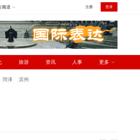
方频道
注册
登录
化
旅游
资讯
人事
更多
菏泽
滨州