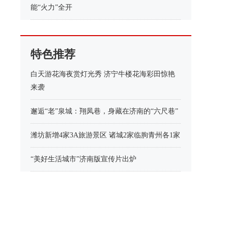
能“火力”全开
特色推荐
白天游花海夜赏灯光秀 济宁牛楼花海彩田惊艳
来袭
邂逅“老”泉城：翔凤巷，身藏在济南的“六尺巷”
潍坊新增4家3A旅游景区 诸城2家临朐青州各1家
“美好生活城市”济南版宣传片出炉