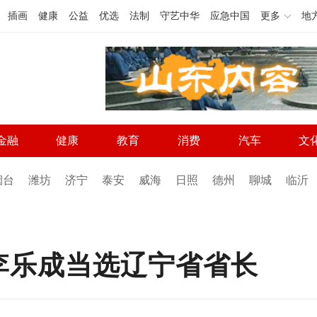
插画
健康
公益
优选
法制
守艺中华
应急中国
更多
地
金融
健康
教育
消费
汽车
文
烟台
潍坊
济宁
泰安
威海
日照
德州
聊城
临沂
李乐成当选辽宁省省长