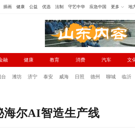
插画
健康
公益
优选
法制
守艺中华
应急中国
更多
地
金融
健康
教育
消费
汽车
文
烟台
潍坊
济宁
泰安
威海
日照
德州
聊城
临沂
海尔AI智造生产线