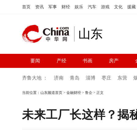
首页
资讯
军事
财经
娱乐
汽车
游戏
文化
援藏
山东
要闻
产经
书画
房产
齐鲁大地 ：
济南
青岛
淄博
枣庄
东营
当前位置：
山东频道首页
>
金融财经
>
鲁企
> 正文
未来工厂长这样？揭秘