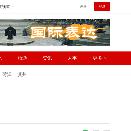
方频道
注册
登录
化
旅游
资讯
人事
更多
菏泽
滨州