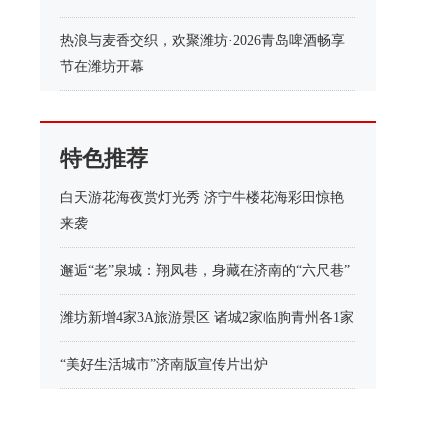
热浪与麦香交织，欢聚潍坊·2026青岛啤酒畅享
节在潍坊开幕
特色推荐
白天游花海夜赏灯光秀 济宁牛楼花海彩田惊艳
来袭
邂逅“老”泉城：翔凤巷，身藏在济南的“六尺巷”
潍坊新增4家3A旅游景区 诸城2家临朐青州各1家
“美好生活城市”济南版宣传片出炉