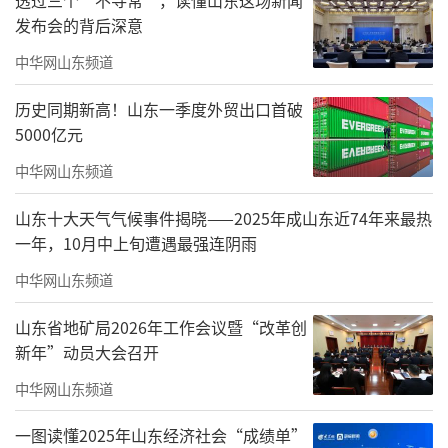
发布会的背后深意
中华网山东频道
中秋月圆人团圆
历史同期新高！山东一季度外贸出口首破
9月15日-17日每晚19：40
5000亿元
欧乐堡璀璨烟花盛典
中华网山东频道
绚烂中秋之夜，共庆团圆美好时刻
山东十大天气气候事件揭晓——2025年成山东近74年来最热
一年，10月中上旬遭遇最强连阴雨
萌宠狂欢陪伴、海底奔月演艺...
中华网山东频道
堡堡满足您的全家度假愿望
山东省地矿局2026年工作会议暨“改革创
来欧乐堡，共赴一场欢乐盛宴
新年”动员大会召开
中华网山东频道
一图读懂2025年山东经济社会“成绩单”