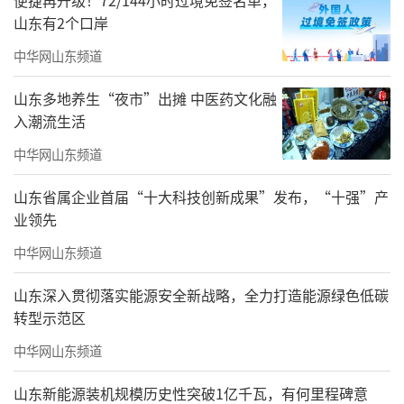
便捷再升级！72/144小时过境免签名单，
山东有2个口岸
购票详情见文末
中华网山东频道
山东多地养生“夜市”出摊 中医药文化融
入潮流生活
中华网山东频道
山东省属企业首届“十大科技创新成果”发布，“十强”产
业领先
置身于充满生机与奇幻的海洋世界
中华网山东频道
穿楼于南北极风光之间
山东深入贯彻落实能源安全新战略，全力打造能源绿色低碳
转型示范区
企鹅与北极熊意外成邻
中华网山东频道
淘系大奶糖漏出甜甜的笑脸
山东新能源装机规模历史性突破1亿千瓦，有何里程碑意