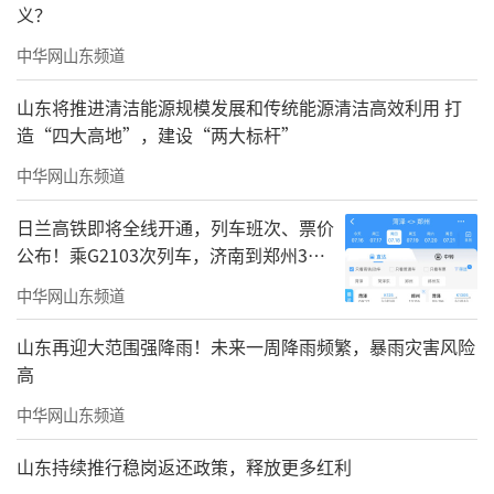
偶尔也喜欢吓唬一下你身边的小朋友
义？
中华网山东频道
山东将推进清洁能源规模发展和传统能源清洁高效利用 打
造“四大高地”，建设“两大标杆”
中华网山东频道
日兰高铁即将全线开通，列车班次、票价
公布！乘G2103次列车，济南到郑州3小
时到达
中华网山东频道
山东再迎大范围强降雨！未来一周降雨频繁，暴雨灾害风险
穿越神秘而斑斓的蓝色梦境
高
中华网山东频道
与白鲸进行一次友好会面
山东持续推行稳岗返还政策，释放更多红利
赶紧加入海洋伙伴们的聚会吧