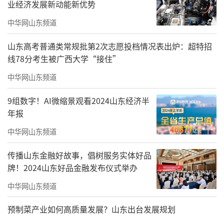
业经济发展新动能新优势
带你找回烂漫童年
中华网山东频道
森林之眼展现自然奥妙
山东高考普通类常规批第2次志愿投档情况表出炉：超特招
线78分考生被广西大学“接住”
以动物自然行为融合杂技和舞台剧演出
中华网山东频道
展现人与自然和谐之美
9组数字！AI微缩景观看2024山东经济半
年报
中华网山东频道
传播山东金融好故事，倡树服务实体好品
牌！2024山东好品金融发布仪式举办
中华网山东频道
预制菜产业如何高质量发展？山东出台发展规划