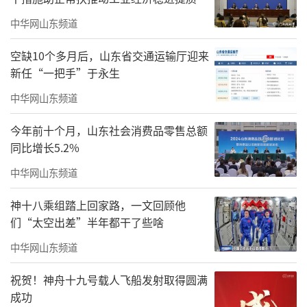
梦幻世界的刺激设备已整装待发
中华网山东频道
年轻人对勇气与欢乐拥有最极致的诠释
空缺10个多月后，山东省交通运输厅迎来
新任“一把手”于永生
一起在尖叫中释放压力，欢笑中拥抱梦想
中华网山东频道
亲子奇遇 童梦空间
今年前十个月，山东社会消费品零售总额
同比增长5.2%
中华网山东频道
神十八乘组踏上回家路，一文回顾他
们“太空出差”半年都干了些啥
中华网山东频道
祝贺！神舟十九号载人飞船发射取得圆满
成功