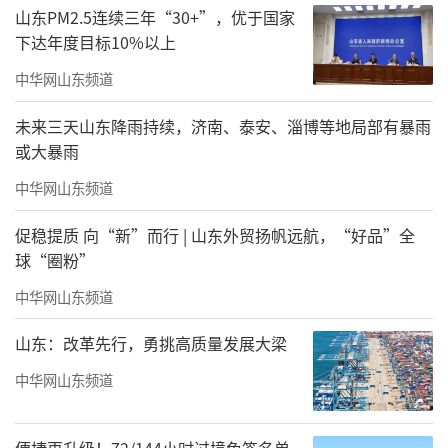
山东PM2.5连续三年“30+”，优于国家
邀您与家人朋友一同
下达年度目标10%以上
潜入这梦幻的蓝色世界
中华网山东频道
共赴一场关于团圆、梦想与奇迹的奇妙之旅
未来三天山东降雨持续，济南、泰安、淄博等地局部有暴雨
或大暴雨
中华网山东频道
让我们一同走进欧乐堡海洋极地世界
促稳提质 向“新”而行 | 山东外贸扬帆远航，“好品”全
感受那份来自深海的浪漫与奇幻
球“圈粉”
中华网山东频道
山东：改革先行，勇挑高质量发展大梁
中华网山东频道