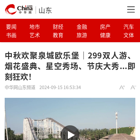
山东
要闻
地市
财经
金融
房产
汽车
书画
艺术
教育
旅游
健康
文体
中秋欢聚泉城欧乐堡｜299双人游、
烟花盛典、星空秀场、节庆大秀...即
刻狂欢！
中华网山东频道
2024-09-15 16:53:34