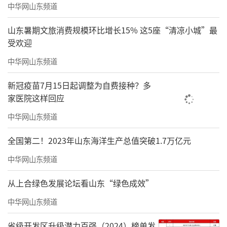
中华网山东频道
山东暑期文旅消费规模环比增长15% 这5座“清凉小城”最
受欢迎
中华网山东频道
新冠疫苗7月15日起调整为自费接种？多
家医院这样回应
中华网山东频道
来到极地冰雪世界
全国第二！2023年山东海洋生产总值突破1.7万亿元
看摇摇晃晃的小企鹅探头探脑
中华网山东频道
瞬间点燃孩子的好奇与欢笑
从上合绿色发展论坛看山东“绿色成效”
中华网山东频道
北极熊既是冰雪世界的王者
又是圆滚可爱的人类伙伴
省级开发区升级潜力百强（2024）榜单发