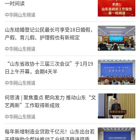
璀璨烟花点亮团圆夜
一时间读
无人机星空秀、皇家乐队巡游...
中华网山东频道
各种假日精彩不要错过心动瞬间
山东结婚登记公民最长可享受18日婚假，
产假、育儿假、护理假也有新规定
先为堡贝们送上福利活动~
中华网山东频道
“山东省政协十三届三次会议”于1月19
日上午开幕，会期4天半
中华网山东频道
何思清 | 聚焦重点 靶向发力 推动山东“文
艺两新”工作取得新成效
中华网山东频道
购票详情见文末
每年新增制造业贷款千亿元！山东出台若
准备好挑战你的心跳了吗？
干措施助企帮扶推动工业经济稳进提质