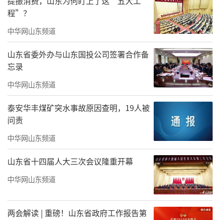
提振消费，山东为何盯上了这“五大工
程”？
中华网山东频道
山东省委外办与山东国投公司签署合作备
忘录
中华网山东频道
泰安华丰煤矿突水事故原因查明，19人被
问责
中秋佳节将至，当传统遇见梦幻
中华网山东频道
一场不可错过的视觉盛宴
山东省十四届人大三次会议隆重开幕
正在欧乐堡梦幻世界悄然酝酿！
中华网山东频道
假期畅游欧乐堡,精彩享不停!
两会解读 | 重磅！山东省政府工作报告第