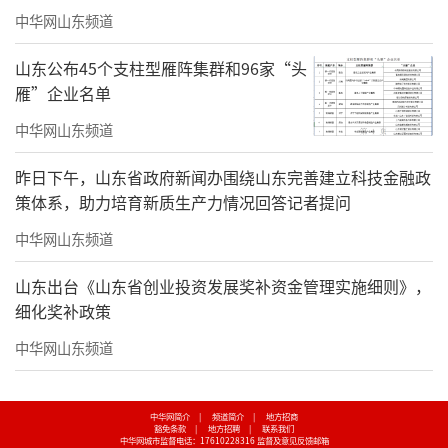
私密康养空间中秋共赴养生之旅
中华网山东频道
山东公布45个支柱型雁阵集群和96家“头
雁”企业名单
中华网山东频道
昨日下午，山东省政府新闻办围绕山东完善建立科技金融政
策体系，助力培育新质生产力情况回答记者提问
秋风送爽，正是养生好时节！
中华网山东频道
泡一泡温泉，更有别样风情
山东出台《山东省创业投资发展奖补资金管理实施细则》，
细化奖补政策
中华网山东频道
中华网简介
|
频道简介
|
地方招商
豁免条款
|
地方招聘
|
联系我们
中华网城市监督电话：17610228316
监督及意见反馈邮箱