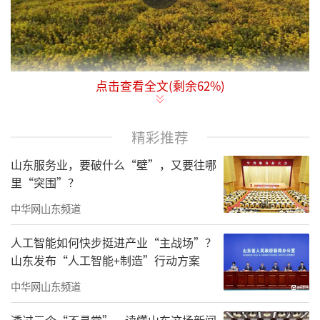
点击查看全文(剩余
62
%)
傍晚时分，济南长清的双泉镇被绚烂的晚
霞温柔拥抱着，在天际间铺开了一幅画卷，遍
精彩推荐
野皆是那沉甸甸的金黄，仿佛是大自然不经意
间洒落的碎金。这片金色海洋中的野菊花摇曳
山东服务业，要破什么“壁”，又要往哪
里“突围”？
生姿、竞相绽放，每一朵都像是精心雕琢的艺
术品，散发着淡淡的芬芳，与晚霞交相辉映，
中华网山东频道
美不胜收。
人工智能如何快步挺进产业“主战场”？
山东发布“人工智能+制造”行动方案
漫步于绚烂的花丛之中，一切尘世的喧嚣
在此刻都悄然远去。脚下是松软的泥土，身旁
中华网山东频道
是轻拂面颊的微风，捧一束野菊，献给自然中
透过三个“不寻常”，读懂山东这场新闻