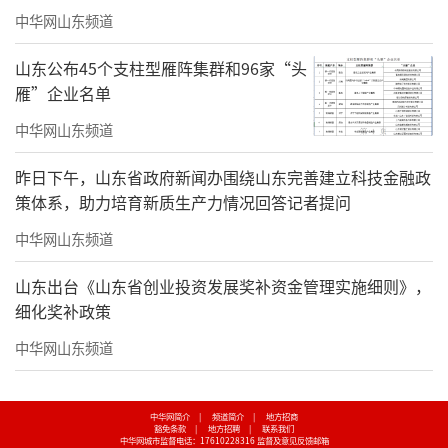
中华网山东频道
山东公布45个支柱型雁阵集群和96家“头
雁”企业名单
中华网山东频道
昨日下午，山东省政府新闻办围绕山东完善建立科技金融政
策体系，助力培育新质生产力情况回答记者提问
中华网山东频道
山东出台《山东省创业投资发展奖补资金管理实施细则》，
细化奖补政策
中华网山东频道
中华网简介
|
频道简介
|
地方招商
豁免条款
|
地方招聘
|
联系我们
中华网城市监督电话：17610228316
监督及意见反馈邮箱