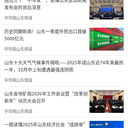
这份宁静的美好。此刻的双泉镇，在夕阳的余
发布会的背后深意
晖下更显平和与安详，让人不由自主地放慢脚
中华网山东频道
步。深呼吸，让心灵在这里得以沉醉，放眼望
历史同期新高！山东一季度外贸出口首破
去，整个世界都变得柔软而温暖起来。
5000亿元
（来源：长清融媒）
中华网山东频道
责任编辑：康裕新
山东十大天气气候事件揭晓——2025年成山东近74年来最热
一年，10月中上旬遭遇最强连阴雨
中华网山东频道
山东省地矿局2026年工作会议暨“改革创
新年”动员大会召开
中华网山东频道
一图读懂2025年山东经济社会“成绩单”