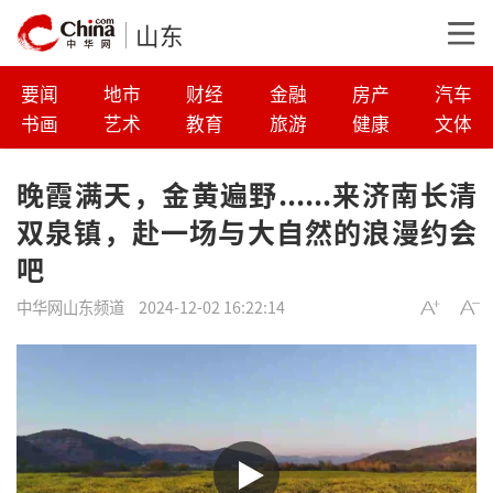
山东
要闻
地市
财经
金融
房产
汽车
书画
艺术
教育
旅游
健康
文体
晚霞满天，金黄遍野......来济南长清
双泉镇，赴一场与大自然的浪漫约会
吧
中华网山东频道
2024-12-02 16:22:14