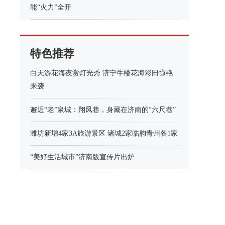
能“火力”全开
特色推荐
白天游花海夜赏灯光秀 济宁牛楼花海彩田惊艳
来袭
邂逅“老”泉城：翔凤巷，身藏在济南的“六尺巷”
潍坊新增4家3A旅游景区 诸城2家临朐青州各1家
“美好生活城市”济南版宣传片出炉