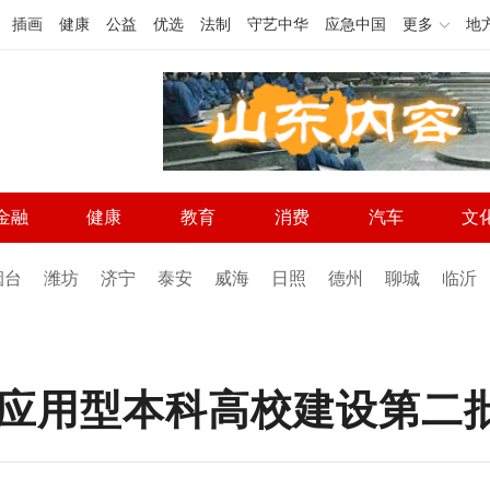
插画
健康
公益
优选
法制
守艺中华
应急中国
更多
地
金融
健康
教育
消费
汽车
文
烟台
潍坊
济宁
泰安
威海
日照
德州
聊城
临沂
应用型本科高校建设第二