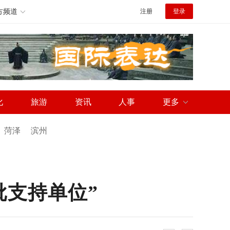
方频道
注册
登录
化
旅游
资讯
人事
更多
菏泽
滨州
批支持单位”