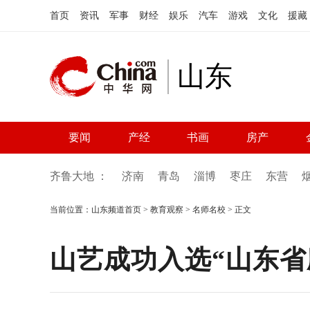
首页
资讯
军事
财经
娱乐
汽车
游戏
文化
援藏
山东
要闻
产经
书画
房产
齐鲁大地 ：
济南
青岛
淄博
枣庄
东营
当前位置：
山东频道首页
>
教育观察
>
名师名校
> 正文
山艺成功入选“山东省