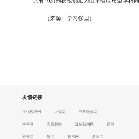
共有16所高校被确定为山东省应用型本科
（来源：学习强国）
友情链接
文化视界网
大众网
齐鲁晚报网
半岛网
海报新闻
速豹新闻网
舜网
齐鲁网
鲁网
凤凰网
新浪网