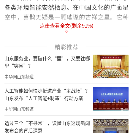
各类环境皆能安然栖息。在中国文化的广袤星
空中，喜鹊无疑是一颗璀璨的吉祥之星。它种
点击查看全文(剩余
91
%)
类繁多，诸如灰喜鹊、黑喜鹊等较为常见。喜
鹊那清脆悦耳的叫声，仿若奏响了喜事将至的
序曲，古人深信“喜鹊叫，好事到”，于是它
精彩推荐
便化身传递佳音的祥瑞使者，承载着吉祥、幸
山东服务业，要破什么“壁”，又要往哪
福与好运的美好寓意，深深烙印在人们的心
里“突围”？
中。
中华网山东频道
人工智能如何快步挺进产业“主战场”？
山东发布“人工智能+制造”行动方案
中华网山东频道
透过三个“不寻常”，读懂山东这场新闻
发布会的背后深意