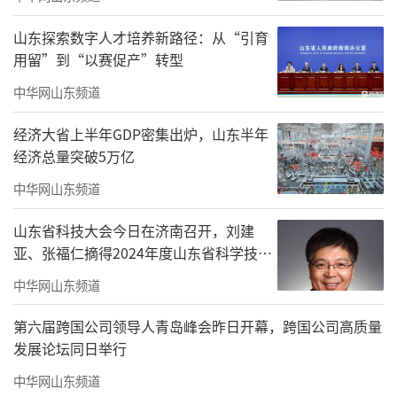
品种琳琅满目。其果实饱满丰腴，色泽艳丽夺
山东探索数字人才培养新路径：从“引育
目。因“柿”与“事”“世”谐音，故而被赋
用留”到“以赛促产”转型
予了事事如意、顺利，世世太平、昌盛的吉祥
中华网山东频道
内涵，成为人们心中对美好生活向往的寄托。
经济大省上半年GDP密集出炉，山东半年
再者，柿子树龄悠长、硕果累累，仿若长寿与
经济总量突破5万亿
富贵的象征；其成熟于金秋丰收之际，更代表
中华网山东频道
着富贵与收获的喜悦，“事事如意”的美好愿
山东省科技大会今日在济南召开，刘建
景也随之弥漫开来。
亚、张福仁摘得2024年度山东省科学技术
奖最高奖！
中华网山东频道
第六届跨国公司领导人青岛峰会昨日开幕，跨国公司高质量
发展论坛同日举行
中华网山东频道
《事事如意》49cmx180cm