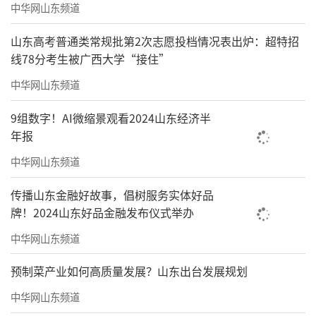
中华网山东频道
我定当全力以赴，精心雕琢喜爱的题材内容，
山东高考普通类常规批第2次志愿投档情况表出炉：超特招
愿赏画之人皆能诸事顺遂、喜事常伴、好运永
线78分考生被广西大学“接住”
随；更盼伟大的祖国繁荣昌盛、国泰民安！
中华网山东频道
（文/李善杰）
9组数字！AI微缩景观看2024山东经济半
年报
中华网山东频道
传播山东金融好故事，倡树服务实体好品
牌！2024山东好品金融发布仪式举办
《盛世吉祥》之二 120cmx365cm
中华网山东频道
预制菜产业如何高质量发展？山东出台发展规划
中华网山东频道