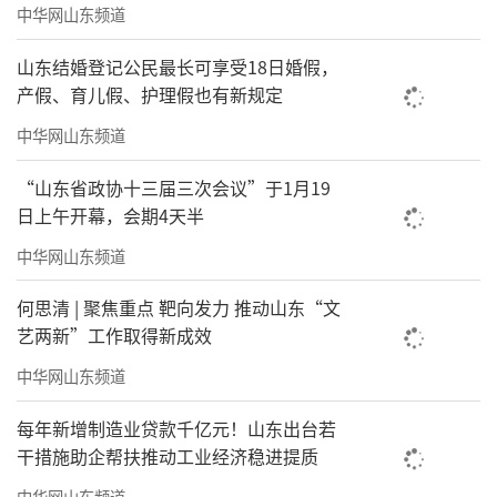
怡，其色彩搭配鲜艳明丽且相得益彰。于细腻
中华网山东频道
勾勒喜鹊灵动之姿与柿子鲜活之态时，仍不失
山东结婚登记公民最长可享受18日婚假，
笔墨的豪放洒脱韵味。尤其在描绘鸟时运用工
产假、育儿假、护理假也有新规定
笔技法，细致入微，将喜鹊登枝的鲜活场景栩
中华网山东频道
栩如生地展现于眼前，扎实深厚且娴熟高超的
“山东省政协十三届三次会议”于1月19
绘画功底展露无遗。”再题上诸如“事事如
日上午开幕，会期4天半
意”“喜事连连”“喜鹊登枝好运来”“鹊登
中华网山东频道
高枝化吉祥”等字句，令画面满溢祥瑞之气，
倾诉着对美好生活的憧憬与祝愿。这些画作不
何思清 | 聚焦重点 靶向发力 推动山东“文
仅是艺术的瑰宝，更是中华民族传统文化里对
艺两新”工作取得新成效
幸福不懈追求的生动映照，于岁月的长河中熠
中华网山东频道
熠生辉，传递着永恒的美好与希望。
每年新增制造业贷款千亿元！山东出台若
干措施助企帮扶推动工业经济稳进提质
中华网山东频道