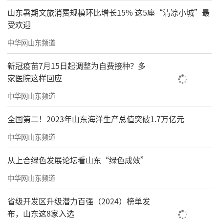
山东暑期文旅消费规模环比增长15% 这5座“清凉小城”最
受欢迎
中华网山东频道
新冠疫苗7月15日起调整为自费接种？多
家医院这样回应
中华网山东频道
全国第二！2023年山东海洋生产总值突破1.7万亿元
《柿子沐霜分外红 菊花傲霜竞芬芳》80cmx180cm
中华网山东频道
从上合绿色发展论坛看山东“绿色成效”
中华网山东频道
（来源：玉兰堂主）
省级开发区升级潜力百强（2024）榜单发
布，山东这8家入选