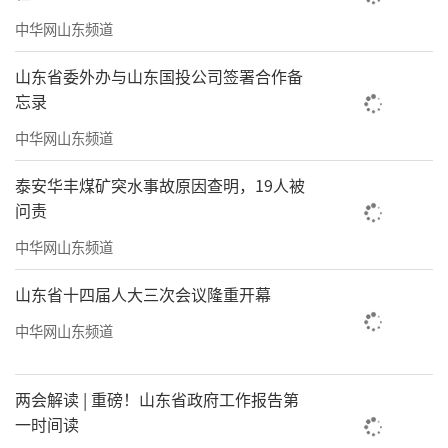
中华网山东频道
山东省委外办与山东国投公司签署合作备
忘录
中华网山东频道
泰安华丰煤矿突水事故原因查明，19人被
问责
《世世有喜》之三 49cmx180cm
中华网山东频道
古往今来，中国画家们以其独具匠心的巧
思，将喜鹊与柿子巧妙融合于尺幅之间，营造
山东省十四届人大三次会议隆重开幕
出美轮美奂且和谐融洽的意境。我亦对喜鹊与
中华网山东频道
柿子这一组合钟情有加，常以兼工带写之法予
以呈现。创作的作品有幸得到大众的喜爱与赞
两会解读 | 重磅！山东省政府工作报告第
赏，观者常言：“欣赏教授之作，顿感心旷神
一时间读