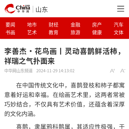
山东
要闻
地市
财经
金融
房产
汽车
书画
艺术
教育
旅游
健康
文体
李善杰·花鸟画丨灵动喜鹊鲜活柿，
祥瑞之气扑面来
中华网山东频道
2024-11-29 14:13:02
在中国传统文化中，喜鹊登枝和柿子都寓
意着好运和幸福。在绘画艺术里，这两者常被
巧妙结合，不仅具有艺术价值，还蕴含着深厚
的文化内涵。
喜鹊，隶属鸦科鹊属，其适应性极强，于