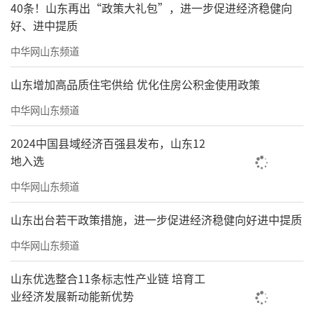
40条！山东再出“政策大礼包”，进一步促进经济稳健向
好、进中提质
中华网山东频道
山东增加高品质住宅供给 优化住房公积金使用政策
中华网山东频道
2024中国县域经济百强县发布，山东12
地入选
中华网山东频道
山东出台若干政策措施，进一步促进经济稳健向好进中提质
《金秋》45cmx98cm
中华网山东频道
“画家的天职是画好画。”“为振兴中华
山东优选整合11条标志性产业链 培育工
民族传统艺术而奋斗一生！”此乃金鸿钧先生
业经济发展新动能新优势
为我作品的题字，亦是我矢志不渝的座右铭。