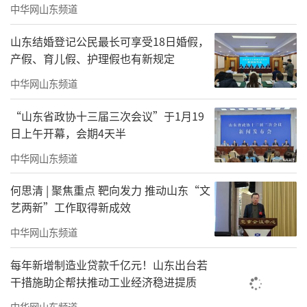
中华网山东频道
山东结婚登记公民最长可享受18日婚假，
产假、育儿假、护理假也有新规定
中华网山东频道
“山东省政协十三届三次会议”于1月19
日上午开幕，会期4天半
中华网山东频道
艺术家曹斐与五条人乐队合作的装置作品《梦幻丽莎》
何思清 | 聚焦重点 靶向发力 推动山东“文
艺两新”工作取得新成效
吴洪亮是“烟火指数·成都双年展”的总
中华网山东频道
策展人，他在春节的时候就不停地刷到这些反
馈。“你点开一次，它就会不停给你推。”他
每年新增制造业贷款千亿元！山东出台若
干措施助企帮扶推动工业经济稳进提质
说。这是大数据时代人人默许的规则。“成都
中华网山东频道