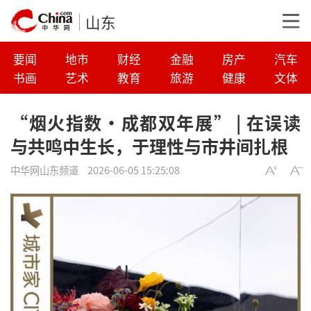
山东
要闻
地市
财经
金融
房产
汽车
书画
艺术
教育
旅游
健康
文体
“烟火指数·成都双年展” | 在误读
与共鸣中生长，于理性与市井间扎根
中华网山东频道
2026-06-05 15:25:08