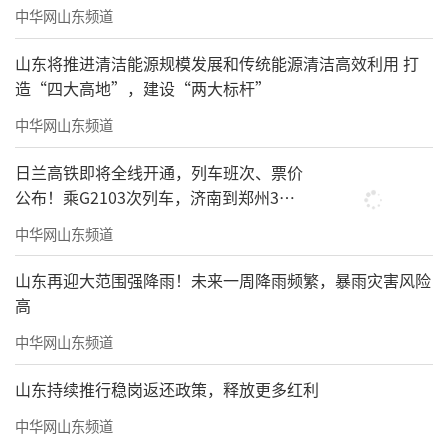
中华网山东频道
山东将推进清洁能源规模发展和传统能源清洁高效利用 打
造“四大高地”，建设“两大标杆”
中华网山东频道
日兰高铁即将全线开通，列车班次、票价
公布！乘G2103次列车，济南到郑州3小
时到达
中华网山东频道
“烟火指数·成都双年展”展览现场
山东再迎大范围强降雨！未来一周降雨频繁，暴雨灾害风险
从观众的层面上来看，这一目标无疑是非
高
常成功的。今年，成都双年展吸引了超过65万
中华网山东频道
人。这样的观众规模并不是偶然。上一届成都
山东持续推行稳岗返还政策，释放更多红利
双年展期间，日均观众就曾稳定在五六千人，
中华网山东频道
持续了数月。当时，成都公共文化设施密集落