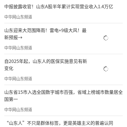
从群众中来，到群众中去
中报披露收官！山东A股半年累计实现营业收入1.4万亿
到了4月，尽管只是一个工作日上午，成都
中华网山东频道
双年展的现场观众就已经来了不少。最明显的
山东迎来大范围降雨！雷电+9级大风！最
一点是，他们不是在上海、北京展览现场常见
新预报→
的、带有某种固定气质的看展人群。很多一看
中华网山东频道
就是情侣、附近成群结队的嬢嬢和顺路进来遛
自2025年起，山东人的医保实施意见有新
娃的家庭。有人会认真研究作品，也有人只是
变化
觉得“很怪”、“这个有点神”。很少有人带
中华网山东频道
着“我要理解当代艺术”的准备，只是把它当
作天府艺术公园里一个值得去看看的地方，因
山东省15市入选全国数字城市百强，省域上榜城市数量居全
国第一
为这里不收门票，只用预约。这种观众结构，
决定了成都双年展在社交媒体上的样子。
中华网山东频道
“山东人”不只是群体标签，更是英雄主义的普遍认同