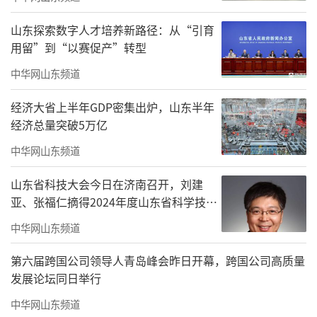
山东探索数字人才培养新路径：从“引育
用留”到“以赛促产”转型
中华网山东频道
经济大省上半年GDP密集出炉，山东半年
经济总量突破5万亿
作品《教室》是“烟火指数·成都双年展”最出圈的作品之一
中华网山东频道
如果只看抖音和小红书，“烟火指数·成
山东省科技大会今日在济南召开，刘建
都双年展”或许是2026年最出圈的城市双年
亚、张福仁摘得2024年度山东省科学技术
展。《鹂鹭七绝·歌唱》成了很多观众公
奖最高奖！
中华网山东频道
认“最夯”的打卡点。这件位于入馆处的大型
第六届跨国公司领导人青岛峰会昨日开幕，跨国公司高质量
装置，用上万米定制细竹丝编织成流动的彩色
发展论坛同日举行
曲线，模拟鹂鹭飞翔的轨迹与歌唱的音浪，色
中华网山东频道
彩则提取自成都的城市气质。打卡的标签不是