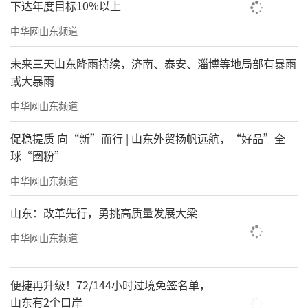
下达年度目标10%以上
中华网山东频道
未来三天山东降雨持续，济南、泰安、淄博等地局部有暴雨
或大暴雨
中华网山东频道
促稳提质 向“新”而行 | 山东外贸扬帆远航，“好品”全
成都双年展更像今天中国城市文化现场本身
球“圈粉”
这也是为什么，“烟火指数·成都双年
中华网山东频道
展”里会同时出现说唱、电影、AI、非遗、城市
山东：改革先行，勇挑高质量发展大梁
更新与当代艺术。城市双年展也不再试图维持
中华网山东频道
一种高度统一的审美秩序，而更像今天中国城
市文化现场本身：流行文化、地方气质、商业
便捷再升级！72/144小时过境免签名单，
流量和艺术表达不断混杂在一起。
山东有2个口岸