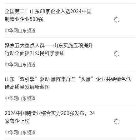
和日常。一边是数据时代的理性度量，一边是
全国第二！山东68家企业入选2024中国
生活现场的感性温度。吴洪亮希望借由这组
制造业企业500强
词，去观察一座城市如何在增长、流动和变化
中华网山东频道
之中，依然保有自己的生活韧性。
聚焦五大重点人群——山东实施五项提升
正因为如此，这届双年展从一开始就没有
行动全面提升公民科学素质
把自己局限在艺术系统内部。观众一边吐槽，
中华网山东频道
一边还是把展厅里最有冲击力的作品拍了下
来，加上四川话的揶揄感，天然带着短视频的
山东“双引擎”驱动 雁阵集群与“头雁”企业共绘绿色低
碳高质量发展新蓝图
传播力。这其中有对作品美学的误读、也有社
会热点的强行嫁接。评论区里，喜欢和厌烦混
中华网山东频道
在一起，误解和共鸣也混在一起。很少有一个
2024中国制造业综合实力200强发布，24
双年展，会在社交媒体上以这样一种情绪化、
家鲁企上榜
直接、甚至有点失控的方式被观看。
中华网山东频道