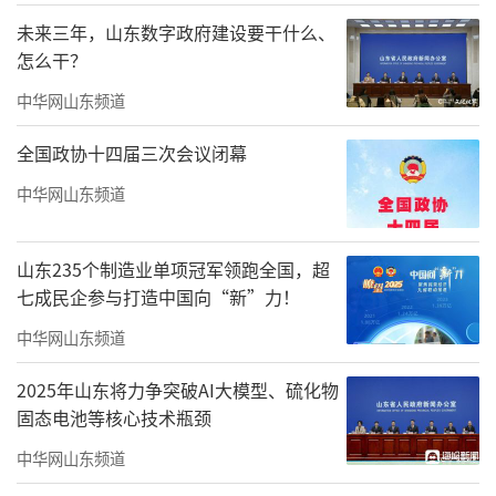
装置艺术或者当代艺术，而是东方美学和“马
未来三年，山东数字政府建设要干什么、
怎么干？
卡龙色”。
中华网山东频道
一个骑着电瓶车的外卖小哥，一头扎进墙
里；倾斜的麻将桌摆在房间中央；“跑得脱，
全国政协十四届三次会议闭幕
马脑壳”“霉得起冬瓜灰”的霓虹灯挂在墙
中华网山东频道
上。另一边成都街头的文字、影像和记忆被艺
术家陈粉丸做成彩色灯笼；王以太把说唱巡演
山东235个制造业单项冠军领跑全国，超
里的喷漆绘画和视觉系统带进展厅，还有他穿
七成民企参与打造中国向“新”力！
过的羽绒服；叶锦添那位四米多高、戴着墨镜
中华网山东频道
举着手机的少女Lili，则像从前互联网时代直接
2025年山东将力争突破AI大模型、硫化物
闯进了双年展。
固态电池等核心技术瓶颈
中华网山东频道