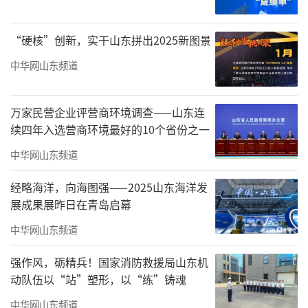
的工艺，在书的背后刻画出学生的肖像。当灯
光从下方照射时，每摞书都影影绰绰地显出不
“硬核”创新，实干山东拼出2025新图景
知名的脸庞，像青春期被埋进题海里的集体记
中华网山东频道
忆，重新从纸页之间浮现。
这是2026年“烟火指数·成都双年展”最
万家民营企业评营商环境调查——山东连
出圈的作品之一《教室》。即使不关注展览和
续四年入选营商环境最好的10个省份之一
艺术，你也会在不同的平台看到它。很多人在
中华网山东频道
这里停下来拍视频、发评论，聊起自己的学生
经略海洋，向海图强——2025山东海洋发
时代，或者讨论教育、青春和那些共同经历过
展成果展昨日在青岛启幕
的成长记忆。
中华网山东频道
强作风，砺精兵！国家消防救援局山东机
动队伍以“站”塑形，以“练”铸魂
中华网山东频道