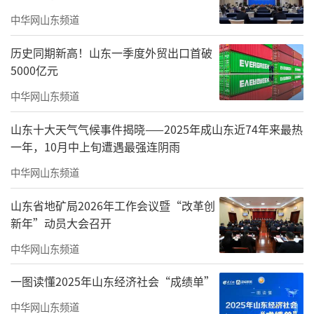
2026年，“烟火指数·成都双年展”吸引
中华网山东频道
了超过65万观众。大量第一次走进美术馆的
历史同期新高！山东一季度外贸出口首破
人，成为了这场双年展的参与者。由此带来的
5000亿元
不仅是关注度，还有误读、玩梗、争议与共
中华网山东频道
鸣。城市双年展也不再试图维持一种高度统一
山东十大天气气候事件揭晓——2025年成山东近74年来最热
的审美秩序，而更像今天中国城市文化现场本
一年，10月中上旬遭遇最强连阴雨
身：流行文化、地方气质、商业流量和艺术表
中华网山东频道
达不断混杂在一起。
山东省地矿局2026年工作会议暨“改革创
一半理性，一半感性
新年”动员大会召开
把从废品站收集十余吨废旧中小学教材、
中华网山东频道
教辅书和试卷，压制成“砖块”，砌起来一座
一图读懂2025年山东经济社会“成绩单”
临时的教室。课桌上堆满了书本，又通过纸雕
中华网山东频道