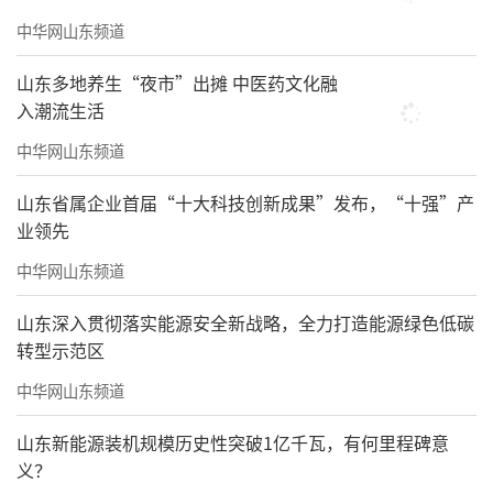
被误读，也是一种参与
中华网山东频道
这些声音当然不总是温和。它们里面有误
山东多地养生“夜市”出摊 中医药文化融
读，有情绪，也有玩梗和强行嫁接。但吴洪亮
入潮流生活
反而认为，至少说明观众开始表达了。“他骂
中华网山东频道
我也没关系，但他愿意花时间表达。”
山东省属企业首届“十大科技创新成果”发布，“十强”产
成都双年展的历史更复杂一些。多年前，
业领先
成都双年展就由民间企业资助存在过一段时
中华网山东频道
间，在2020年之后，由政府层面重启，并在成
山东深入贯彻落实能源安全新战略，全力打造能源绿色低碳
都市美术馆落地。所以它不仅需要规模和资
转型示范区
源，展示艺术创作的趋势性，也需要在某种程
中华网山东频道
度上回应城市文化建设的期待。
山东新能源装机规模历史性突破1亿千瓦，有何里程碑意
义？