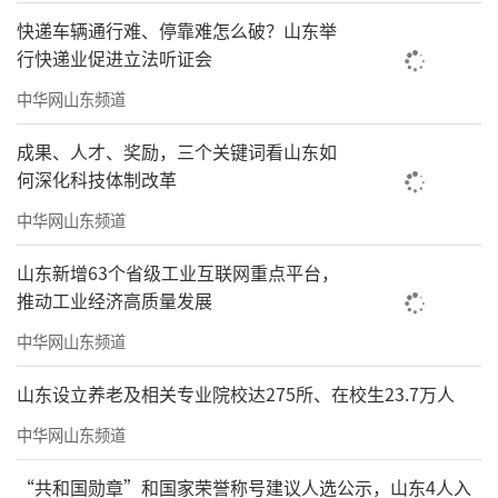
场馆里，都稍显拥挤。两个馆隔着天府艺术公
快递车辆通行难、停靠难怎么破？山东举
园的湖面相对而立，观众需要不断地在不同展
行快递业促进立法听证会
厅之间移动，才能慢慢感受到这一体量的庞
中华网山东频道
大。
成果、人才、奖励，三个关键词看山东如
作品数量密集，媒介类型繁多，空间刺激
何深化科技体制改革
也几乎是连续发生的。成都双年展不是一个展
中华网山东频道
厅只放两三件作品、让观众慢慢进入状态的展
山东新增63个省级工业互联网重点平台，
览，相反，更像一个需要被持续穿行、持续遭
推动工业经济高质量发展
遇和持续接收信息的现场。
中华网山东频道
这种混合结构，在六个主题展区里被不断
山东设立养老及相关专业院校达275所、在校生23.7万人
放大。在很短的时间里，Hans Op de Beeck、
Julian Opie、宋冬与尹秀珍都会同时出现在你
中华网山东频道
的观看路径里。有个展厅被做成赛博朋克版上
“共和国勋章”和国家荣誉称号建议人选公示，山东4人入