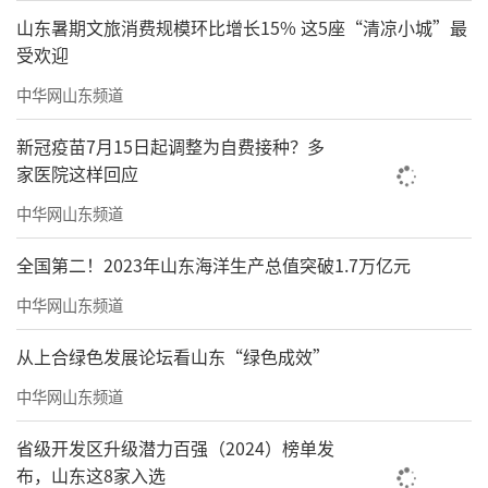
成，全市博物馆、美术馆等机构已超过160座，
山东暑期文旅消费规模环比增长15% 这5座“清凉小城”最
受欢迎
在非国有博物馆数量位居全国第一。更不提乐
观的市民精神，这里本来就具备一种持续生成
中华网山东频道
公共讨论的土壤。
新冠疫苗7月15日起调整为自费接种？多
家医院这样回应
在公众反馈之后，成都双年展作品都“听
中华网山东频道
劝”，做出了调整。一方面，对于部分观众反
应特别激烈的作品，做了展示上适度的弱化；
全国第二！2023年山东海洋生产总值突破1.7万亿元
另一方面，也增加了更多引导性的说明和展
中华网山东频道
签。某种程度上，真正进入公众视野的双年展
从上合绿色发展论坛看山东“绿色成效”
反而在外部获得了一种当代性。尤其是各个社
会系统的磨合，它需要很多理想主义，在不同
中华网山东频道
系统之间，一点点试探、调整、反复，收获一
省级开发区升级潜力百强（2024）榜单发
个确定或者不确定的结果。
布，山东这8家入选