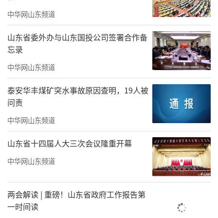
中华网山东频道
山东省委外办与山东国投公司签署合作备
忘录
中华网山东频道
“烟火指数·成都双年展”展览现场
泰安华丰煤矿突水事故原因查明，19人被
满目的信息流里，除了展讯和打卡，反而
问责
是另一种气氛占据了主流。这些镜头匆匆扫过
中华网山东频道
平时很少在生活里见到的雕塑、装置和绘画形
山东省十四届人大三次会议隆重开幕
象，配文写着“有点阴”或者一句“啥子意思
嘛？神戳戳滴”。巨大的装置被说成“雷
中华网山东频道
霆”潮女，一些抽象的材料堆叠，也被认为
是“一些碎纸片片、瓶瓶罐罐和看不懂的屏
两会解读 | 重磅！山东省政府工作报告第
一时间读
幕”。