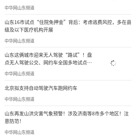
中华网山东频道
（
文/李靖越
来源：三联人文城市）
山东16市试点“住院免押金”背后：考虑逃费风控，多在县
责任编辑：张悦颜
级及以下医疗机构开展
中华网山东频道
山东这俩城市迎来无人驾驶“路试”！盘
点无人驾驶公交、网约车全国多地试点之
路
中华网山东频道
北京拟支持自动驾驶汽车跑网约车
中华网山东频道
山东再发山洪灾害气象预警！涉及济南等8市多个地区！注
意防范！
中华网山东频道