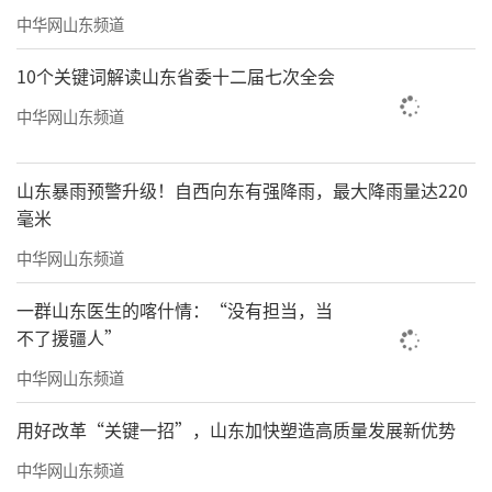
中华网山东频道
10个关键词解读山东省委十二届七次全会
中华网山东频道
山东暴雨预警升级！自西向东有强降雨，最大降雨量达220
毫米
中华网山东频道
一群山东医生的喀什情：“没有担当，当
不了援疆人”
“巴适”不只是城市气质，也成为作品的一部分。
中华网山东频道
300多件作品，汇集29个国家和地区251位
艺术家，纵使分布在成都市美术馆（包含成都
用好改革“关键一招”，山东加快塑造高质量发展新优势
市天府美术馆、成都市当代艺术馆）A、B两个
中华网山东频道