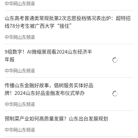
中华网山东频道
对双年展的理解，并不完全来自学院系统。在
担任北京画院院长之前，吴洪亮长期在市场、
山东高考普通类常规批第2次志愿投档情况表出炉：超特招
线78分考生被广西大学“接住”
公共文化与大型项目之间工作，参与过奥运相
中华网山东频道
关项目，也做过大量公共事务协调。后来，他
又花了十年时间重新回到美术馆系统，做20世
9组数字！AI微缩景观看2024山东经济半
纪美术研究。2019年策划威尼斯双年展中国馆
年报
时，吴洪亮曾花很长时间研究威尼斯双年展与
中华网山东频道
城市之间的关系。他认为，追根溯源威尼斯双
传播山东金融好故事，倡树服务实体好品
年展本质上也是一种巨大的“文旅项目”，不
牌！2024山东好品金融发布仪式举办
然，怎么让无数外人涌进泄湖里的避世之地
中华网山东频道
呢？
预制菜产业如何高质量发展？山东出台发展规划
在吴洪亮看来，今天中国的双年展，很难
中华网山东频道
再只停留在艺术系统内部。它当然需要学术判