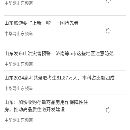
中华网山东频道
山东旅游要“上新”啦！一图抢先看
开放、参与的公共氛围，是双年展吸引人的重要基础
中华网山东频道
齐白石的题字《从群众中来到群众中去》
被放进了展厅。它看上去像一句来自另一个时
山东发布山洪灾害预警！济南等5市这些地区注意防范
代的话，却意外地成为理解这届成都双年展的
中华网山东频道
钥匙。因为它很难被归入一个单一的展览类
山东2024高考共录取考生81.87万人、本科占比超四成
型。既不是只为审美经验服务的纯粹展览，也
不是一个甜蜜、轻松的文旅项目。一方面，它
中华网山东频道
要承担文化层面的表达功能，回应城市气质与
山东：加快收购存量商品房用作保障性住
在地经验；另一方面，它也不可避免地被纳入
房，推动高品质住宅开发建设
城市叙事之中，被期待产生影响力、带动关注
中华网山东频道
度，甚至成为阶段性的文化展示窗口。