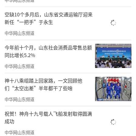
双年展最大的传播，不是别的，是靠的社交媒
体。”当时，成都双年展刚刚开幕，就直面了
空缺10个多月后，山东省交通运输厅迎来
最大公约数的观众。
新任“一把手”于永生
中华网山东频道
吴洪亮最初想到“指数”，是因为他在筹
备时看到一组关于成都的数据：在许多城市面
今年前十个月，山东社会消费品零售总额
临老龄化的背景下，成都的青年人口仍在增
同比增长5.2%
长，近千万年轻人在这里生活、工作、迁徙。
中华网山东频道
这让他意识到，成都不只是一个以生活方式著
神十八乘组踏上回家路，一文回顾他
称的城市，它也有一套可以被统计、被观察的
们“太空出差”半年都干了些啥
城市活力。
中华网山东频道
但数据之外，还有另一种成都。那是街头
祝贺！神舟十九号载人飞船发射取得圆满
巷尾周而复始的日子，是成都人所说的“巴
成功
适”，也是人与人之间无法被简单计算的温情
中华网山东频道