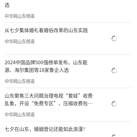
海老弄堂的感觉，里面挂着金宇澄的画；上个
选
楼，又会看到五条人乐队演出时的舞台元素被
中华网山东频道
拆解重组，城中村发廊常见的旋转灯被做成高
从七夕集体婚礼看婚俗改革的山东实践
跟鞋形态的装置；电影《宇宙探索编辑部》的
中华网山东频道
展区也是热门之一，孙一通的锅盖悬在半空，
你可以顶着它拍个照片。
2024中国品牌500强榜单发布，山东能
源、海尔集团等18家鲁企入选
中华网山东频道
山东聚焦三大问题治理电视“套娃”收费
乱象，开设“免费专区”、压缩收费包比
例70%以上
中华网山东频道
七夕在山东，婚姻登记还能如此浪漫！