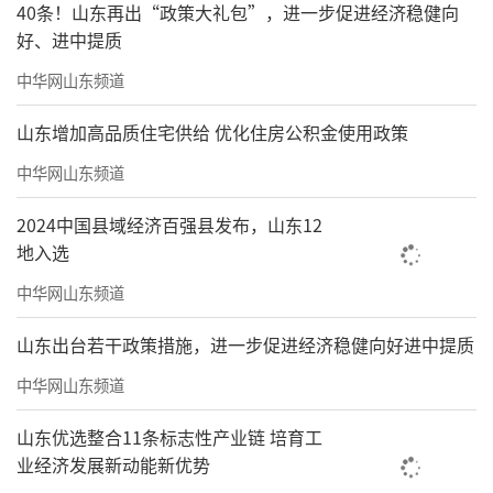
40条！山东再出“政策大礼包”，进一步促进经济稳健向
好、进中提质
中华网山东频道
山东增加高品质住宅供给 优化住房公积金使用政策
中华网山东频道
2024中国县域经济百强县发布，山东12
地入选
中华网山东频道
山东出台若干政策措施，进一步促进经济稳健向好进中提质
中华网山东频道
“烟火指数·成都双年展”开幕以来吸引了超过65万观众
山东优选整合11条标志性产业链 培育工
吴洪亮并不回避这种复杂性。“今天的美
业经济发展新动能新优势
术馆已经不是一个简单排布作品的地方。”他