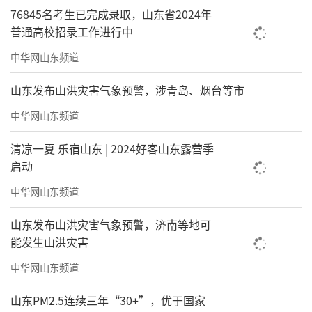
断，也需要回应当代艺术自身的发展，但同
76845名考生已完成录取，山东省2024年
普通高校招录工作进行中
时，它还要面对城市、公众、传播和公共文化
设施如何持续运转的问题。
中华网山东频道
这几年，各地新建了大量美术馆与公共文
山东发布山洪灾害气象预警，涉青岛、烟台等市
化设施，但对很多地方来说，真正的问题已经
中华网山东频道
不是“建不建”，而是建完之后怎么办。“我
清凉一夏 乐宿山东 | 2024好客山东露营季
最怕‘一次游’，做完就没了。”吴洪亮说。
启动
如果一个双年展最后只是停留在专业系统内
中华网山东频道
部，学界觉得很好，但现场空空荡荡，就会是
山东发布山洪灾害气象预警，济南等地可
竭泽而渔。
能发生山洪灾害
中华网山东频道
山东PM2.5连续三年“30+”，优于国家