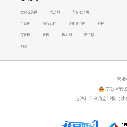
文化视界网
大众网
齐鲁晚报网
半岛网
海报新闻
速豹新闻网
舜网
齐鲁网
鲁网
凤凰网
新浪网
网易
营业
京公网安备 1
违法和不良信息举报（涉未