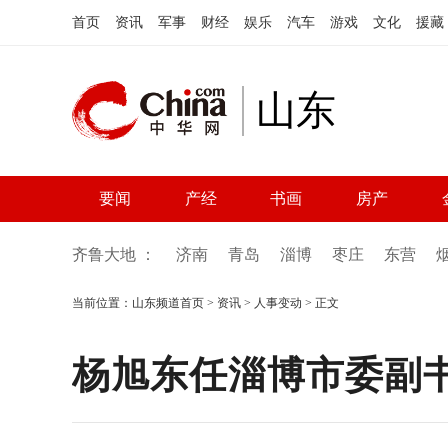
首页
资讯
军事
财经
娱乐
汽车
游戏
文化
援藏
山东
要闻
产经
书画
房产
齐鲁大地 ：
济南
青岛
淄博
枣庄
东营
当前位置：
山东频道首页
>
资讯
>
人事变动
> 正文
杨旭东任淄博市委副