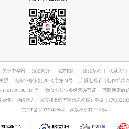
关于中华网
频道简介
|
地方招商
|
豁免条款
|
联系我们
执照
电信业务审批[2003]字第24号
广播电视节目制作经营
1011202003835号
增值电信业务经营许可证
互联网宗教
成年、网络暴力、谣言和虚假有害信息举报）电话：176102283
京ICP备18035944号-2
@版权所有 中华网