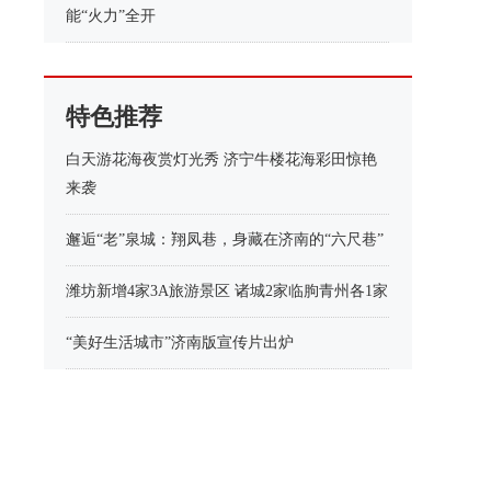
能“火力”全开
特色推荐
白天游花海夜赏灯光秀 济宁牛楼花海彩田惊艳
来袭
邂逅“老”泉城：翔凤巷，身藏在济南的“六尺巷”
潍坊新增4家3A旅游景区 诸城2家临朐青州各1家
“美好生活城市”济南版宣传片出炉