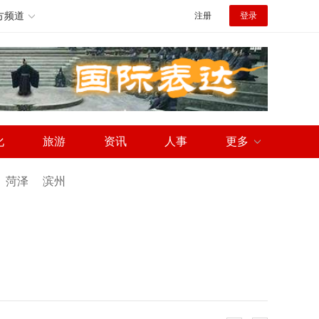
方频道
注册
登录
化
旅游
资讯
人事
更多
菏泽
滨州