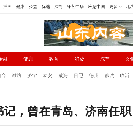
插画
健康
公益
优选
法制
守艺中华
应急中国
更多
地
金融
健康
教育
消费
汽车
文
烟台
潍坊
济宁
泰安
威海
日照
德州
聊城
临沂
书记，曾在青岛、济南任职