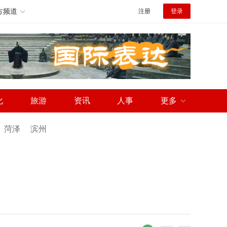
方频道
注册
登录
化
旅游
资讯
人事
更多
菏泽
滨州