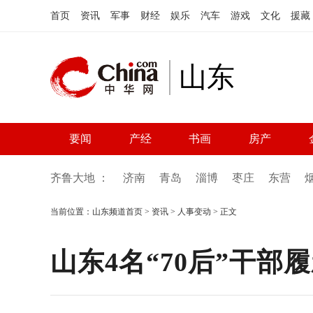
首页
资讯
军事
财经
娱乐
汽车
游戏
文化
援藏
山东
要闻
产经
书画
房产
齐鲁大地 ：
济南
青岛
淄博
枣庄
东营
当前位置：
山东频道首页
>
资讯
>
人事变动
> 正文
山东4名“70后”干部