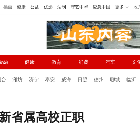
插画
健康
公益
优选
法制
守艺中华
应急中国
更多
地
金融
健康
教育
消费
汽车
文
烟台
潍坊
济宁
泰安
威海
日照
德州
聊城
临沂
履新省属高校正职