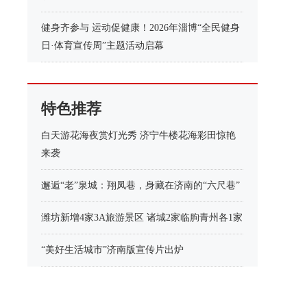
健身齐参与 运动促健康！2026年淄博“全民健身
日·体育宣传周”主题活动启幕
特色推荐
白天游花海夜赏灯光秀 济宁牛楼花海彩田惊艳
来袭
邂逅“老”泉城：翔凤巷，身藏在济南的“六尺巷”
潍坊新增4家3A旅游景区 诸城2家临朐青州各1家
“美好生活城市”济南版宣传片出炉