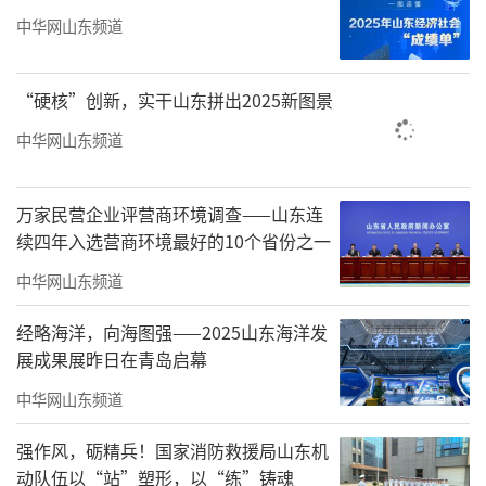
中华网山东频道
“硬核”创新，实干山东拼出2025新图景
队伍坚持从一点一滴抓起、从一举一动严
中华网山东频道
起、从一招一式练起。训练中，班长骨干严格
按照队列训练的标准和要求，采取逐内容练、
万家民营企业评营商环境调查——山东连
续四年入选营商环境最好的10个省份之一
逐环节过的方法，对单个人员队列动作进行了
重点训练，及时发现并纠正指战员在队列训练
中华网山东频道
中存在的不足。全体指战员精神饱满、态度端
经略海洋，向海图强——2025山东海洋发
正、队容严整，充分展现出良好的精神风貌和
展成果展昨日在青岛启幕
优良作风。训练结束后，值班员及时对本次训
中华网山东频道
练情况进行总结讲评，并要求全体指战员坚
强作风，砺精兵！国家消防救援局山东机
持
“学以致用、学用结合”，将队列动作运用
动队伍以“站”塑形，以“练”铸魂