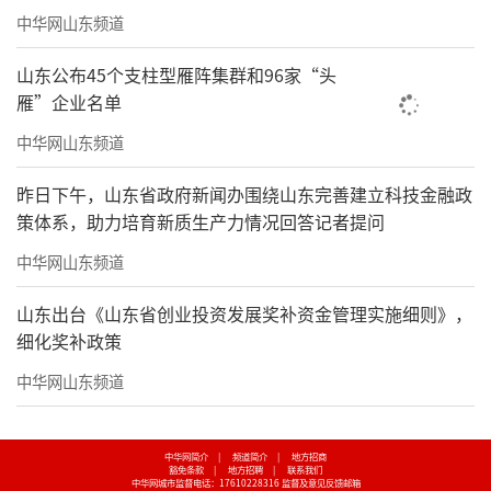
中华网山东频道
山东公布45个支柱型雁阵集群和96家“头
雁”企业名单
中华网山东频道
昨日下午，山东省政府新闻办围绕山东完善建立科技金融政
策体系，助力培育新质生产力情况回答记者提问
中华网山东频道
山东出台《山东省创业投资发展奖补资金管理实施细则》，
细化奖补政策
中华网山东频道
中华网简介
|
频道简介
|
地方招商
豁免条款
|
地方招聘
|
联系我们
中华网城市监督电话：17610228316
监督及意见反馈邮箱