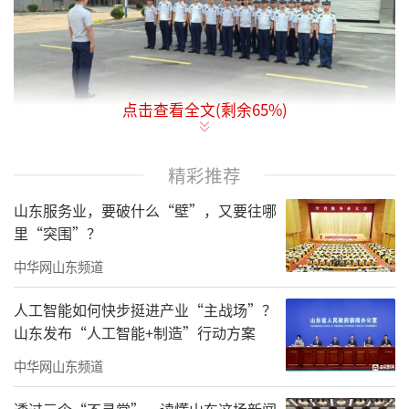
点击查看全文(剩余
65
%)
精彩推荐
点滴体现作风，细节决定成败。为进一步
山东服务业，要破什么“壁”，又要往哪
强化队伍纪律作风，提升全体指战员的队列素
里“突围”？
养和日常养成。近日，山东机动队伍严密组织
中华网山东频道
开展队列训练。
人工智能如何快步挺进产业“主战场”？
山东发布“人工智能+制造”行动方案
中华网山东频道
透过三个“不寻常”，读懂山东这场新闻