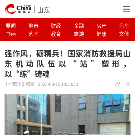
山东
要闻
地市
财经
金融
房产
汽车
书画
艺术
教育
旅游
健康
文体
强作风，砺精兵！国家消防救援局山
东机动队伍以“站”塑形，
以“练”铸魂
中华网山东频道
2025-08-15 10:33:53