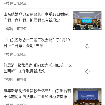
中华网山东频道
山东结婚登记公民最长可享受18日婚假，
产假、育儿假、护理假也有新规定
中华网山东频道
“山东省政协十三届三次会议”于1月19
日上午开幕，会期4天半
中华网山东频道
何思清 | 聚焦重点 靶向发力 推动山东“文
除了实物展品，展览中还涌现出一系列令
艺两新”工作取得新成效
人振奋的“硬核”数据：山东海洋生产总值1.8
中华网山东频道
万亿元，占全国17.1%；海洋产业增加值连续5
每年新增制造业贷款千亿元！山东出台若
年居全国首位；拥有50个“国字号”海洋科研
干措施助企帮扶推动工业经济稳进提质
机构和创新平台；住鲁海洋院士占全国1/3；近
中华网山东频道