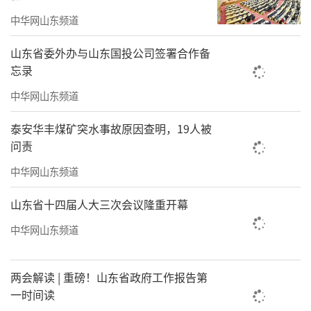
水平；国际首个免疫抗肿瘤海洋多糖类药物“B
中华网山东频道
G136”、抗乙肝病毒药物LY102片等山东生物
医药科技转化成果也在展览中“亮相”，揭秘
山东省委外办与山东国投公司签署合作备
忘录
山东“蓝色药库”宝藏……本次展览实物涉及
海工装备、渔业养殖装备、精密仪器仪表、船
中华网山东频道
舶、生物医药、海水淡化等多个类别，让观展
泰安华丰煤矿突水事故原因查明，19人被
者更直观地、沉浸式感受山东海洋发展成果。
问责
中华网山东频道
山东省十四届人大三次会议隆重开幕
中华网山东频道
两会解读 | 重磅！山东省政府工作报告第
一时间读