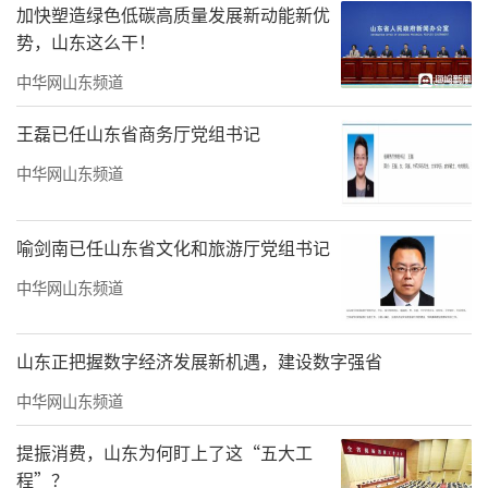
加快塑造绿色低碳高质量发展新动能新优
势，山东这么干！
“大国重器”亮相，硬核数据彰显首位实
中华网山东频道
力
王磊已任山东省商务厅党组书记
展览现场，70余组、超120件重磅实物展品
中华网山东频道
成为最大亮点，让观众得以沉浸式体验山东的
海洋硬实力。
喻剑南已任山东省文化和旅游厅党组书记
“蛟龙号”、极地号破冰船等国家重大科
中华网山东频道
技基础设施，为国家海洋资源勘探提供了重要
支持；展出的“国信1号2-1”“深蓝1号”等系
山东正把握数字经济发展新机遇，建设数字强省
列大型养殖装备实物模型，展示了我国海水养
中华网山东频道
殖由近岸奔向深远海的发展进程；“蓝鲲1
提振消费，山东为何盯上了这“五大工
号”等海工装备展示了山东高端装备智造尖端
程”？