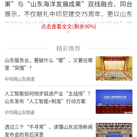
果”与“山东海洋发展成果”双线融合、同台
展示，不仅献礼中印尼建交75周年，更以山东
实践生动诠释了中国“海洋命运共同体”理
点击查看全文(剩余
90
%)
念，成为我国向世界展示海洋合作与高质量发
展的重要窗口。
精彩推荐
山东服务业，要破什么“壁”，又要往哪
里“突围”？
中华网山东频道
人工智能如何快步挺进产业“主战场”？
山东发布“人工智能+制造”行动方案
中华网山东频道
透过三个“不寻常”，读懂山东这场新闻
发布会的背后深意