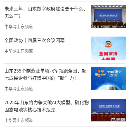
海”“以港通海联通世界”“生态保护绿色发
未来三年，山东数字政府建设要干什么、
怎么干？
展”“面向世界开放合作”七大板块，完整呈
现了“战略—科技—产业—港口—生态—合
中华网山东频道
作”的山东海洋强省建设体系。从顶层机制设
全国政协十四届三次会议闭幕
计，到突破的深海科技，再到升级的现代海洋
中华网山东频道
产业体系，参观者可清晰感知山东从海洋大省
向海洋强省迈进的坚定步伐与系统思维。
山东235个制造业单项冠军领跑全国，超
七成民企参与打造中国向“新”力！
中华网山东频道
2025年山东将力争突破AI大模型、硫化物
固态电池等核心技术瓶颈
中华网山东频道