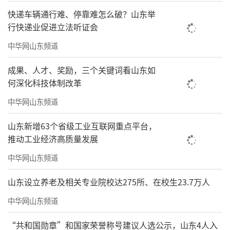
了山东培育海洋新质生产力的布局。“琅
快递车辆通行难、停靠难怎么破？山东举
琊”“问海”等海洋人工智能大模型、海洋元
行快递业促进立法听证会
宇宙、深海高端装备、大型海上风电及光伏基
中华网山东频道
地模型等，清晰勾勒出山东正在培育的海洋新
质生产力发展蓝图。如今，山东正以科技创新
成果、人才、奖励，三个关键词看山东如
何深化科技体制改革
为引领，从传统的“耕海牧渔”迈向智慧
的“经略深蓝”，奋力谱写高质量发展的“蓝
中华网山东频道
色篇章”。
山东新增63个省级工业互联网重点平台，
推动工业经济高质量发展
据悉，本次展览将持续至9月9日。期间，
中华网山东频道
来自全球多个国家和地区的嘉宾、专家学者、
企业代表将齐聚青岛，共商海洋合作发展大
山东设立养老及相关专业院校达275所、在校生23.7万人
计，共享蓝色发展机遇。
中华网山东频道
（来源：海报新闻记者 逯蔷薇）
“共和国勋章”和国家荣誉称号建议人选公示，山东4人入