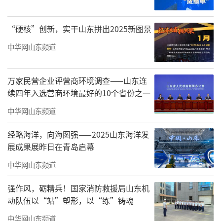
陆海统筹、向海图强，努力打造现代海洋经济
发展高地的系列创新举措。中印尼海洋科技合
“硬核”创新，实干山东拼出2025新图景
作展区通过元首引领、机制创新、联合科考、
中华网山东频道
成果惠民等动人故事，系统回顾了两国长达十
余年的合作历程，展现了从“双边智
万家民营企业评营商环境调查——山东连
慧”到“多边方案”的升级路径，为发展中国
续四年入选营商环境最好的10个省份之一
家间的海洋合作提供了“中国方案”。
中华网山东频道
经略海洋，向海图强——2025山东海洋发
展成果展昨日在青岛启幕
中华网山东频道
强作风，砺精兵！国家消防救援局山东机
动队伍以“站”塑形，以“练”铸魂
中华网山东频道