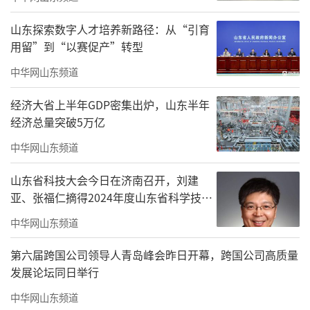
山东探索数字人才培养新路径：从“引育
用留”到“以赛促产”转型
中华网山东频道
经济大省上半年GDP密集出炉，山东半年
经济总量突破5万亿
中华网山东频道
山东省科技大会今日在济南召开，刘建
亚、张福仁摘得2024年度山东省科学技术
七大板块串联，山东“海洋强省”体系系
奖最高奖！
中华网山东频道
统呈现
第六届跨国公司领导人青岛峰会昨日开幕，跨国公司高质量
本次展览内容体系宏大、逻辑严密，通
发展论坛同日举行
过“统筹谋划系统部署”“向新向智点海成
中华网山东频道
金”“转型升级提质增效”“智造升级新质兴