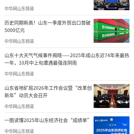
中华网山东频道
历史同期新高！山东一季度外贸出口首破
5000亿元
中华网山东频道
山东十大天气气候事件揭晓——2025年成山东近74年来最热
一年，10月中上旬遭遇最强连阴雨
中华网山东频道
立足国家战略，打造国际海洋合作新样板
山东省地矿局2026年工作会议暨“改革创
新年”动员大会召开
展览深入贯彻落实国家海洋强国建设战略
部署，紧扣高质量发展主题，全面展示山东在
中华网山东频道
海洋科技、海洋产业、海洋生态、对外合作等
一图读懂2025年山东经济社会“成绩单”
领域取得的卓越成就，生动诠释山东始终坚持
中华网山东频道