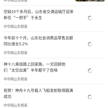
岸海域水质优良比例达93.6%；沿海港口货物吞
吐量20.7亿吨，连续3年全国第一……一个
空缺10个多月后，山东省交通运输厅迎来
新任“一把手”于永生
个“首位”“第一”“最大”，标注出了山东
海洋发展的绝对实力。
中华网山东频道
今年前十个月，山东社会消费品零售总额
同比增长5.2%
中华网山东频道
神十八乘组踏上回家路，一文回顾他
们“太空出差”半年都干了些啥
中华网山东频道
祝贺！神舟十九号载人飞船发射取得圆满
成功
中华网山东频道