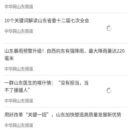
中华网山东频道
10个关键词解读山东省委十二届七次全会
中华网山东频道
山东暴雨预警升级！自西向东有强降雨，最大降雨量达220
毫米
中华网山东频道
一群山东医生的喀什情：“没有担当，当
展望蓝色未来，新质生产力驱动高质量发
不了援疆人”
展
中华网山东频道
值得一提的是，本次展览不仅是对山东海
用好改革“关键一招”，山东加快塑造高质量发展新优势
洋发展成就的回顾，更着眼于未来，清晰展示
中华网山东频道