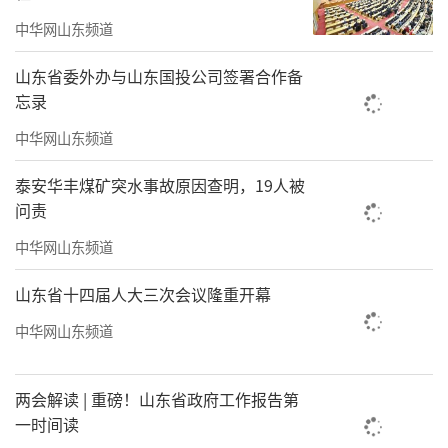
水平；国际首个免疫抗肿瘤海洋多糖类药物“B
中华网山东频道
G136”、抗乙肝病毒药物LY102片等山东生物
医药科技转化成果也在展览中“亮相”，揭秘
山东省委外办与山东国投公司签署合作备
忘录
山东“蓝色药库”宝藏……本次展览实物涉及
海工装备、渔业养殖装备、精密仪器仪表、船
中华网山东频道
舶、生物医药、海水淡化等多个类别，让观展
泰安华丰煤矿突水事故原因查明，19人被
者更直观地、沉浸式感受山东海洋发展成果。
问责
中华网山东频道
山东省十四届人大三次会议隆重开幕
中华网山东频道
两会解读 | 重磅！山东省政府工作报告第
一时间读