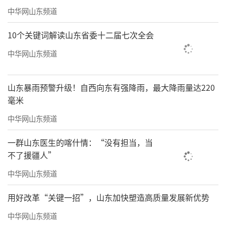
中华网山东频道
10个关键词解读山东省委十二届七次全会
中华网山东频道
山东暴雨预警升级！自西向东有强降雨，最大降雨量达220
毫米
中华网山东频道
一群山东医生的喀什情：“没有担当，当
展望蓝色未来，新质生产力驱动高质量发
不了援疆人”
展
中华网山东频道
值得一提的是，本次展览不仅是对山东海
用好改革“关键一招”，山东加快塑造高质量发展新优势
洋发展成就的回顾，更着眼于未来，清晰展示
中华网山东频道