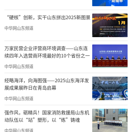
陆海统筹、向海图强，努力打造现代海洋经济
发展高地的系列创新举措。中印尼海洋科技合
“硬核”创新，实干山东拼出2025新图景
作展区通过元首引领、机制创新、联合科考、
中华网山东频道
成果惠民等动人故事，系统回顾了两国长达十
余年的合作历程，展现了从“双边智
万家民营企业评营商环境调查——山东连
慧”到“多边方案”的升级路径，为发展中国
续四年入选营商环境最好的10个省份之一
家间的海洋合作提供了“中国方案”。
中华网山东频道
经略海洋，向海图强——2025山东海洋发
展成果展昨日在青岛启幕
中华网山东频道
强作风，砺精兵！国家消防救援局山东机
动队伍以“站”塑形，以“练”铸魂
中华网山东频道