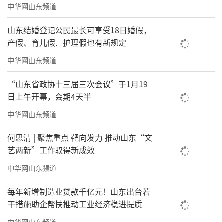
中华网山东频道
山东结婚登记公民最长可享受18日婚假，
产假、育儿假、护理假也有新规定
中华网山东频道
“山东省政协十三届三次会议”于1月19
日上午开幕，会期4天半
中华网山东频道
何思清 | 聚焦重点 靶向发力 推动山东“文
除了实物展品，展览中还涌现出一系列令
艺两新”工作取得新成效
人振奋的“硬核”数据：山东海洋生产总值1.8
中华网山东频道
万亿元，占全国17.1%；海洋产业增加值连续5
每年新增制造业贷款千亿元！山东出台若
年居全国首位；拥有50个“国字号”海洋科研
干措施助企帮扶推动工业经济稳进提质
机构和创新平台；住鲁海洋院士占全国1/3；近
中华网山东频道