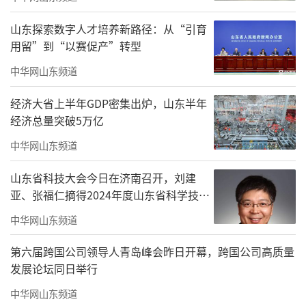
山东探索数字人才培养新路径：从“引育
用留”到“以赛促产”转型
中华网山东频道
经济大省上半年GDP密集出炉，山东半年
经济总量突破5万亿
中华网山东频道
山东省科技大会今日在济南召开，刘建
亚、张福仁摘得2024年度山东省科学技术
七大板块串联，山东“海洋强省”体系系
奖最高奖！
中华网山东频道
统呈现
第六届跨国公司领导人青岛峰会昨日开幕，跨国公司高质量
本次展览内容体系宏大、逻辑严密，通
发展论坛同日举行
过“统筹谋划系统部署”“向新向智点海成
中华网山东频道
金”“转型升级提质增效”“智造升级新质兴