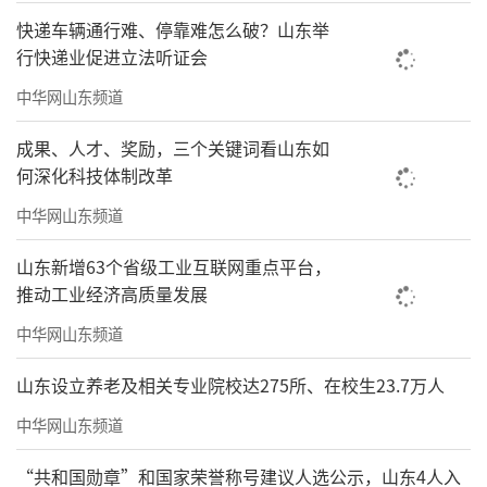
了山东培育海洋新质生产力的布局。“琅
快递车辆通行难、停靠难怎么破？山东举
琊”“问海”等海洋人工智能大模型、海洋元
行快递业促进立法听证会
宇宙、深海高端装备、大型海上风电及光伏基
中华网山东频道
地模型等，清晰勾勒出山东正在培育的海洋新
质生产力发展蓝图。如今，山东正以科技创新
成果、人才、奖励，三个关键词看山东如
何深化科技体制改革
为引领，从传统的“耕海牧渔”迈向智慧
的“经略深蓝”，奋力谱写高质量发展的“蓝
中华网山东频道
色篇章”。
山东新增63个省级工业互联网重点平台，
推动工业经济高质量发展
据悉，本次展览将持续至9月9日。期间，
中华网山东频道
来自全球多个国家和地区的嘉宾、专家学者、
企业代表将齐聚青岛，共商海洋合作发展大
山东设立养老及相关专业院校达275所、在校生23.7万人
计，共享蓝色发展机遇。
中华网山东频道
（来源：海报新闻记者 逯蔷薇）
“共和国勋章”和国家荣誉称号建议人选公示，山东4人入