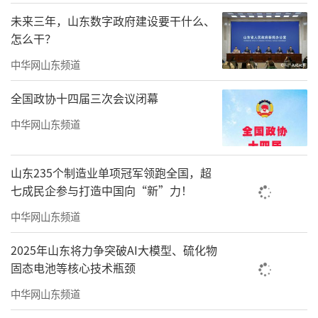
海”“以港通海联通世界”“生态保护绿色发
未来三年，山东数字政府建设要干什么、
怎么干？
展”“面向世界开放合作”七大板块，完整呈
现了“战略—科技—产业—港口—生态—合
中华网山东频道
作”的山东海洋强省建设体系。从顶层机制设
全国政协十四届三次会议闭幕
计，到突破的深海科技，再到升级的现代海洋
中华网山东频道
产业体系，参观者可清晰感知山东从海洋大省
向海洋强省迈进的坚定步伐与系统思维。
山东235个制造业单项冠军领跑全国，超
七成民企参与打造中国向“新”力！
中华网山东频道
2025年山东将力争突破AI大模型、硫化物
固态电池等核心技术瓶颈
中华网山东频道