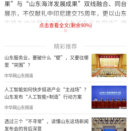
果”与“山东海洋发展成果”双线融合、同台
展示，不仅献礼中印尼建交75周年，更以山东
实践生动诠释了中国“海洋命运共同体”理
点击查看全文(剩余
90
%)
念，成为我国向世界展示海洋合作与高质量发
展的重要窗口。
精彩推荐
山东服务业，要破什么“壁”，又要往哪
里“突围”？
中华网山东频道
人工智能如何快步挺进产业“主战场”？
山东发布“人工智能+制造”行动方案
中华网山东频道
透过三个“不寻常”，读懂山东这场新闻
发布会的背后深意