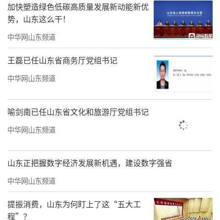
加快塑造绿色低碳高质量发展新动能新优
势，山东这么干！
“大国重器”亮相，硬核数据彰显首位实
中华网山东频道
力
王磊已任山东省商务厅党组书记
展览现场，70余组、超120件重磅实物展品
中华网山东频道
成为最大亮点，让观众得以沉浸式体验山东的
海洋硬实力。
喻剑南已任山东省文化和旅游厅党组书记
“蛟龙号”、极地号破冰船等国家重大科
中华网山东频道
技基础设施，为国家海洋资源勘探提供了重要
支持；展出的“国信1号2-1”“深蓝1号”等系
山东正把握数字经济发展新机遇，建设数字强省
列大型养殖装备实物模型，展示了我国海水养
中华网山东频道
殖由近岸奔向深远海的发展进程；“蓝鲲1
提振消费，山东为何盯上了这“五大工
号”等海工装备展示了山东高端装备智造尖端
程”？