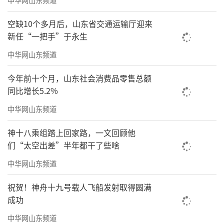
岸海域水质优良比例达93.6%；沿海港口货物吞
吐量20.7亿吨，连续3年全国第一……一个
空缺10个多月后，山东省交通运输厅迎来
新任“一把手”于永生
个“首位”“第一”“最大”，标注出了山东
海洋发展的绝对实力。
中华网山东频道
今年前十个月，山东社会消费品零售总额
同比增长5.2%
中华网山东频道
神十八乘组踏上回家路，一文回顾他
们“太空出差”半年都干了些啥
中华网山东频道
祝贺！神舟十九号载人飞船发射取得圆满
成功
中华网山东频道