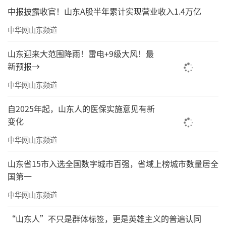
会议。局属各单位领导班子成员，中层以上干
中报披露收官！山东A股半年累计实现营业收入1.4万亿
部在各分会场参加会议。
中华网山东频道
（来源：山东地矿）
山东迎来大范围降雨！雷电+9级大风！最
新预报→
责任编辑：周龙
中华网山东频道
自2025年起，山东人的医保实施意见有新
变化
中华网山东频道
山东省15市入选全国数字城市百强，省域上榜城市数量居全
国第一
中华网山东频道
“山东人”不只是群体标签，更是英雄主义的普遍认同