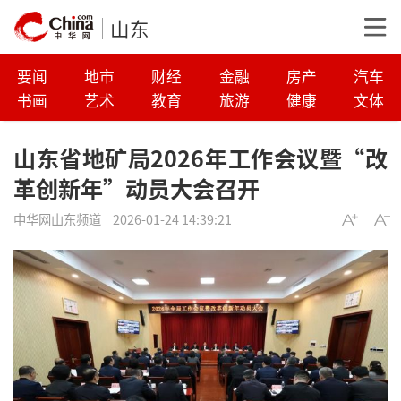
山东
要闻
地市
财经
金融
房产
汽车
书画
艺术
教育
旅游
健康
文体
山东省地矿局2026年工作会议暨“改
革创新年”动员大会召开
中华网山东频道
2026-01-24 14:39:21