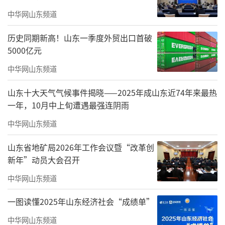
东省地矿局工作的批示要求。山东省纪委监委
中华网山东频道
驻省自然资源厅纪检监察组组长丁钟海到会指
历史同期新高！山东一季度外贸出口首破
导。山东省地矿局党组书记、局长张成伟出席
5000亿元
会议并讲话，局党组副书记、副局长张庆华主
中华网山东频道
持会议，局领导班子成员出席会议。
山东十大天气气候事件揭晓——2025年成山东近74年来最热
会议指出，2025年在省委、省政府坚强领
一年，10月中上旬遭遇最强连阴雨
导下，山东省地矿局全局上下以习近平总书记
中华网山东频道
重要回信精神为总遵循、总定位、总航标，坚
山东省地矿局2026年工作会议暨“改革创
定扛牢“走在前、挑大梁”使命担当，统筹推
新年”动员大会召开
进全面从严治党与高质量发展，地勘经济稳中
中华网山东频道
有进、进中提质，资源保障更加有力，综合服
一图读懂2025年山东经济社会“成绩单”
务更加精准，科技引领更加凸显，特色品牌更
加鲜明，发展环境更加优良，党的建设更加坚
中华网山东频道