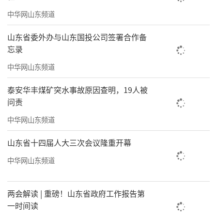
增强核心能力上全面发力。要把特色品牌培育
中华网山东频道
作为提升核心能力和影响力的重要抓手，以品
山东省委外办与山东国投公司签署合作备
牌建设牵引产业升级、赋能发展提质。六要聚
忘录
焦深化改革创新，在激发内生动力上全面发
中华网山东频道
力。要深刻认识“改革创新年”的主题定位，
锚定激发内生动力这一目标，深化内部管理改
泰安华丰煤矿突水事故原因查明，19人被
问责
革、托管企业改革和考核机制改革，为高质量
发展注入新动能。七要聚焦资产债权盘活，在
中华网山东频道
优化资源配置上全面发力。要统筹推进资产盘
山东省十四届人大三次会议隆重开幕
活、债权回收、矿权运作，全方位优化资源配
中华网山东频道
置。八要聚焦装备建设升级，在强化硬件基础
上全面发力。要抢抓政策机遇，加快装备更
两会解读 | 重磅！山东省政府工作报告第
新，强化自主研发，着力构建现代化地质装备
一时间读
体系。九要聚焦深化对外合作，在拓宽发展空