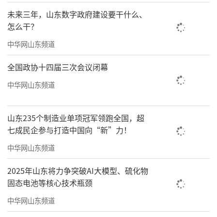
会主义思想为指导，深入贯彻党的二十大和二
未来三年，山东数字政府建设要干什么、
十届历次全会精神，坚持“稳中求进、提质增
怎么干？
效”总基调，牢牢把握贯彻落实习近平总书记
中华网山东频道
重要回信精神这“1”条主线，锚定建设全国一
全国政协十四届三次会议闭幕
流现代化地质强局这“1”个目标，狠抓地质找
矿攻坚等“10”项重点任务，统筹推进地矿事
中华网山东频道
业高质量发展，为中国式现代化山东实践提供
坚实地质保障。
山东235个制造业单项冠军领跑全国，超
七成民企参与打造中国向“新”力！
会议确定，2026年要重点在十个方面“全
中华网山东频道
面发力”：一要聚焦地质找矿攻坚，在筑牢资
源保障上全面发力。要坚持四线联动，努力打
2025年山东将力争突破AI大模型、硫化物
固态电池等核心技术瓶颈
造“省内攻深找盲、省外协同推进、国外合作
中华网山东频道
拓展、海上创新突破”的全域覆盖、陆海统