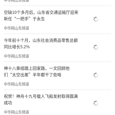
会议号召，山东省地矿局全局广大干部职
工要牢记习近平总书记殷切嘱托，认真落实省
空缺10个多月后，山东省交通运输厅迎来
委、省政府安排部署，扛牢“走在前、挑大
新任“一把手”于永生
梁”政治担当，坚定信心、勠力同心，踔厉奋
中华网山东频道
发、锐意进取，奋力谱写全国一流现代化地质
今年前十个月，山东社会消费品零售总额
强局建设新篇章。
同比增长5.2%
中华网山东频道
神十八乘组踏上回家路，一文回顾他
们“太空出差”半年都干了些啥
中华网山东频道
祝贺！神舟十九号载人飞船发射取得圆满
成功
中华网山东频道