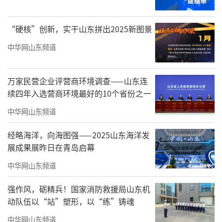
实，交出了高质量发展亮眼成绩单。过去5年，
山东省地矿局旗帜鲜明讲政治，一心一意谋发
“硬核”创新，实干山东拼出2025新图景
展，助力全省超额完成“十四五”找矿目标任
中华网山东频道
务。深入推进产业转型升级，重点业务链量质
齐升。涌现出全国首个牵头国家重点研发计划
万家民营企业评营商环境调查——山东连
项目的基层单位，科技创新工作持续走在前
续四年入选营商环境最好的10个省份之一
列。深化新时代英雄地质队建设，培育齐鲁时
中华网山东频道
代楷模、齐鲁最美自然守护者等一批先进典
经略海洋，向海图强——2025山东海洋发
型，为现代化强省建设提供了源源不断的地矿
展成果展昨日在青岛启幕
力量。
中华网山东频道
会议指出，回顾一年来的工作实践，山东
强作风，砺精兵！国家消防救援局山东机
省地矿局深刻体会到：做好新时代地矿工作，
动队伍以“站”塑形，以“练”铸魂
必须胸怀“国之大者”，必须聚焦主责主业，
中华网山东频道