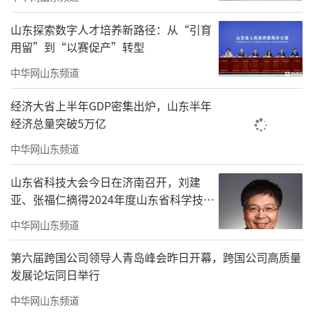
必须坚持创新驱动，必须加强内部管理，必须
山东探索数字人才培养新路径：从“引育
深化融合发展，必须强化队伍建设。
用留”到“以赛促产”转型
会议强调，“十五五”时期是我国基本实
中华网山东频道
现社会主义现代化夯实基础、全面发力的关键
经济大省上半年GDP密集出炉，山东半年
时期，是山东省基本建成新时代社会主义现代
经济总量突破5万亿
化强省承前启后的关键时期，也是山东省地矿
中华网山东频道
局冲刺全国一流现代化地质强局的决胜时期。
全局上下要锚定“走在前、挑大梁”，凝心聚
山东省科技大会今日在济南召开，刘建
亚、张福仁摘得2024年度山东省科学技术
力、接续奋斗，全力推动政治引领力、核心服
奖最高奖！
中华网山东频道
务力、创新驱动力、品牌影响力“四个显著提
升”，全面建成“政治过硬、能力卓越、创新
第六届跨国公司领导人青岛峰会昨日开幕，跨国公司高质量
引领、保障有力”的全国一流现代化地质强
发展论坛同日举行
局。2026年要坚持以习近平新时代中国特色社
中华网山东频道