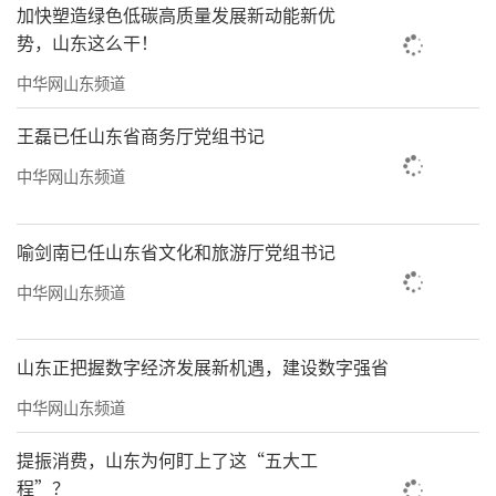
筹、保障有力的找矿新格局。二要聚焦综合服
加快塑造绿色低碳高质量发展新动能新优
务提质，在彰显地矿作为上全面发力。要全面
势，山东这么干！
落实全省16市综合地质服务方案，深度融入地
中华网山东频道
方经济社会发展，切实发挥好地质工作基础
王磊已任山东省商务厅党组书记
性、公益性、战略性作用。三要聚焦地质科技
中华网山东频道
赋能，在激活发展引擎上全面发力。要加大科
技投入力度，坚持“精准投入、重点发力”，
喻剑南已任山东省文化和旅游厅党组书记
放大“集中力量办大事”的规模效应，着力构
建“技术攻关更有力、科创体系更完善、创新
中华网山东频道
效能更显著”的科创新格局。四要聚焦产业转
型升级，在提升发展质效上全面发力。要立足
山东正把握数字经济发展新机遇，建设数字强省
服务国家现代化产业体系建设需求，推动地质
中华网山东频道
产业向高端化、智能化、绿色化转型，全面强
提振消费，山东为何盯上了这“五大工
化支撑保障能力。五要聚焦特色品牌培育，在
程”？