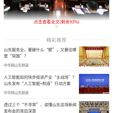
点击查看全文(剩余
93
%)
1月23日，2026年山东省地矿局工作会议
精彩推荐
暨“改革创新年”动员大会在济南召开。会议
山东服务业，要破什么“壁”，又要往哪
以习近平新时代中国特色社会主义思想为指
里“突围”？
导，深入学习贯彻党的二十大和二十届历次全
中华网山东频道
会精神，全面贯彻全国自然资源工作会议和全
国地质调查工作会议部署，认真落实省委经济
人工智能如何快步挺进产业“主战场”？
山东发布“人工智能+制造”行动方案
工作会议要求，总结“十四五”时期和2025年
工作，深入谋划“十五五”时期工作思路，安
中华网山东频道
排部署2026年重点任务。
透过三个“不寻常”，读懂山东这场新闻
发布会的背后深意
会议传达了周乃翔省长、温暖副省长对山