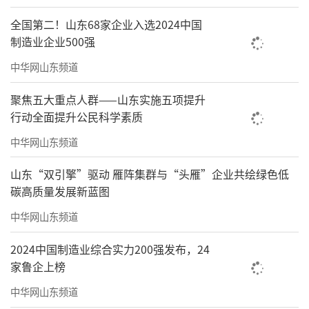
全国第二！山东68家企业入选2024中国
制造业企业500强
会议表彰了2025年度山东省地矿局全局高
质量发展优秀单位、高质量发展突出贡献单
中华网山东频道
位、全局党建工作先进单位、全局优秀地质成
聚焦五大重点人群——山东实施五项提升
果奖获奖单位、全局矿产地质勘查质量管理先
行动全面提升公民科学素质
进单位、全局环境地质勘查质量管理先进单
中华网山东频道
位、全局安全生产和应急管理工作先进单位。
山东“双引擎”驱动 雁阵集群与“头雁”企业共绘绿色低
四家局属单位主要负责同志作典型发言。
碳高质量发展新蓝图
会议以视频会议形式召开，省纪委监委驻
中华网山东频道
省自然资源厅纪检监察组有关负责同志，山东
2024中国制造业综合实力200强发布，24
省地矿局总师、二级巡视员，局属单位、机关
家鲁企上榜
处室主要负责同志，省地质工会主要负责同
中华网山东频道
志，局机关四级调研员以上干部在主会场参加