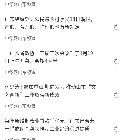
中华网山东频道
间上全面发力。要守牢省内主阵地，融入国内
山东结婚登记公民最长可享受18日婚假，
国际双循环，健全合作保障机制，以更加开放
产假、育儿假、护理假也有新规定
的姿态、更加务实的举措，深化构建“大交
中华网山东频道
流、大合作、大发展”工作格局。十要聚焦加
强党的建设，在筑牢发展根基上全面发力。要
“山东省政协十三届三次会议”于1月19
突出政治建设，夯实基层基础，狠抓队伍建
日上午开幕，会期4天半
设，深化正风肃纪，抓实民生保障，为地矿事
中华网山东频道
业高质量发展提供坚强的政治和组织保证。
何思清 | 聚焦重点 靶向发力 推动山东“文
艺两新”工作取得新成效
会议要求，要全力以赴抓好经济发展、项
目争取，确保实现一季度“开门好、开门
中华网山东频道
红”。要切实抓好安全生产，持续排查整治风
每年新增制造业贷款千亿元！山东出台若
险隐患，确保地矿系统安全和谐稳定。
干措施助企帮扶推动工业经济稳进提质
中华网山东频道