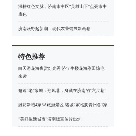
深耕红色文脉，济南市中区“英雄山下”点亮市中
底色
济南沃野起新潮，现代农业铺展新画卷
特色推荐
白天游花海夜赏灯光秀 济宁牛楼花海彩田惊艳
来袭
邂逅“老”泉城：翔凤巷，身藏在济南的“六尺巷”
潍坊新增4家3A旅游景区 诸城2家临朐青州各1家
“美好生活城市”济南版宣传片出炉