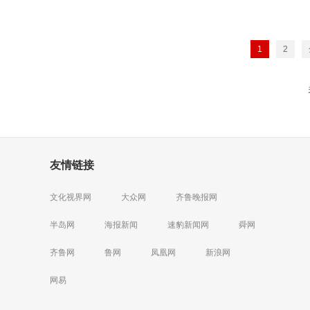
1
2
友情链接
文化视界网
大众网
齐鲁晚报网
半岛网
海报新闻
速豹新闻网
舜网
齐鲁网
鲁网
凤凰网
新浪网
网易