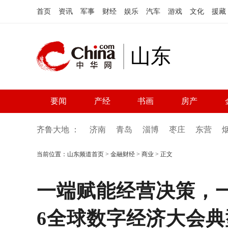
首页
资讯
军事
财经
娱乐
汽车
游戏
文化
援藏
山东
要闻
产经
书画
房产
齐鲁大地 ：
济南
青岛
淄博
枣庄
东营
当前位置：
山东频道首页
>
金融财经
>
商业
> 正文
一端赋能经营决策，一
6全球数字经济大会典