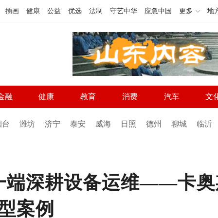
插画
健康
公益
优选
法制
守艺中华
应急中国
更多
地
金融
健康
教育
消费
汽车
文
烟台
潍坊
济宁
泰安
威海
日照
德州
聊城
临沂
端深耕设备运维——卡奥斯
型案例