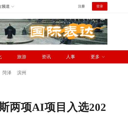
方频道
注册
登录
化
旅游
资讯
人事
更多
菏泽
滨州
两项AI项目入选202